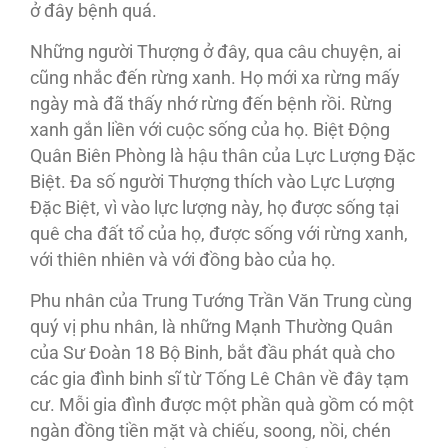
ở đây bệnh quá.
Những người Thượng ở đây, qua câu chuyện, ai
cũng nhắc đến rừng xanh. Họ mới xa rừng mấy
ngày mà đã thấy nhớ rừng đến bệnh rồi. Rừng
xanh gắn liền với cuộc sống của họ. Biệt Ðộng
Quân Biên Phòng là hậu thân của Lực Lượng Ðặc
Biệt. Ða số người Thượng thích vào Lực Lượng
Ðặc Biệt, vì vào lực lượng này, họ được sống tại
quê cha đất tổ của họ, được sống với rừng xanh,
với thiên nhiên và với đồng bào của họ.
Phu nhân của Trung Tướng Trần Văn Trung cùng
quý vị phu nhân, là những Mạnh Thường Quân
của Sư Ðoàn 18 Bộ Binh, bắt đầu phát quà cho
các gia đình binh sĩ từ Tống Lê Chân về đây tạm
cư. Mỗi gia đình được một phần quà gồm có một
ngàn đồng tiền mặt và chiếu, soong, nồi, chén