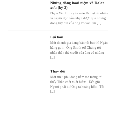
Những dòng hoài niệm về Dalat
xưa (kỳ 2)
Phạm Văn Bình yêu mến Đà Lạt rất nhiều
vì người đọc cảm nhận được qua những
dòng tùy bút của ông vô vàn lưu [...]
Lợi hơn
Một doanh gia đang bận túi bụi thì Ngân
hàng gọi: - Ông Smith ơi! Chúng tôi
nhận thấy thẻ credit của ông có những
[...]
Thay đổi
Một triệu phú đang nằm mơ màng thì
thấy Thần chết xuất hiện: - Đến giờ
Ngươi phải đi! Ông ta hoảng hốt: - Tôi
[...]