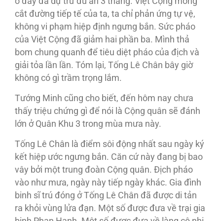
ở đây đã dự trữ đủ ăn 3 tháng. Việt Cộng mong
cắt đường tiếp tế của ta, ta chỉ phản ứng tự vệ,
không vi phạm hiệp định ngưng bắn. Sức pháo
của Việt Cộng đã giảm hai phần ba. Mình thả
bom chung quanh để tiêu diệt pháo của địch và
giải tỏa lần lần. Tóm lại, Tống Lê Chân bây giờ
không có gì trầm trọng lắm.
Tướng Minh cũng cho biết, đến hôm nay chưa
thấy triệu chứng gì để nói là Cộng quân sẽ đánh
lớn ở Quân Khu 3 trong mùa mưa này.
Tống Lê Chân là điểm sôi động nhất sau ngày ký
kết hiệp ước ngưng bắn. Căn cứ này đang bị bao
vây bởi một trung đoàn Cộng quân. Ðịch pháo
vào như mưa, ngày này tiếp ngày khác. Gia đình
binh sĩ trú đóng ở Tống Lê Chân đã được di tản
ra khỏi vùng lửa đạn. Một số được đưa về trại gia
binh Phan Hạnh. Một số được đưa về làng cô nhi