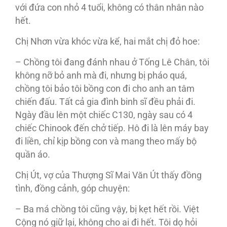
với đứa con nhỏ 4 tuổi, không có thân nhân nào
hết.
Chị Nhơn vừa khóc vừa kể, hai mắt chị đỏ hoe:
– Chồng tôi đang đánh nhau ở Tống Lê Chân, tôi
không nỡ bỏ anh mà đi, nhưng bị pháo quá,
chồng tôi bảo tôi bồng con đi cho anh an tâm
chiến đấu. Tất cả gia đình binh sĩ đều phải đi.
Ngày đầu lên một chiếc C130, ngày sau có 4
chiếc Chinook đến chở tiếp. Hô đi là lên máy bay
đi liền, chỉ kịp bồng con và mang theo mấy bộ
quần áo.
Chị Út, vợ của Thượng Sĩ Mai Văn Út thấy đồng
tình, đồng cảnh, góp chuyện:
– Ba má chồng tôi cũng vậy, bị kẹt hết rồi. Việt
Cộng nó giữ lại, không cho ai đi hết. Tôi dọ hỏi