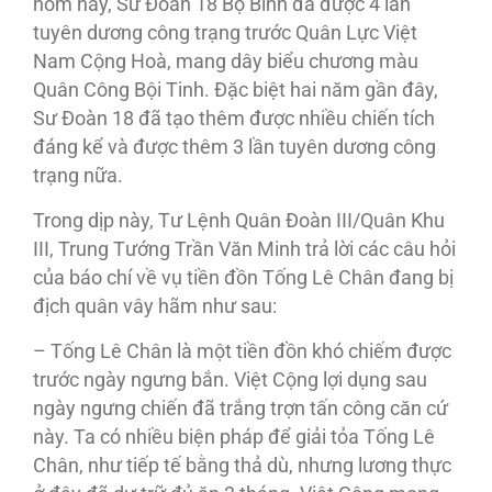
hôm nay, Sư Ðoàn 18 Bộ Binh đã được 4 lần
tuyên dương công trạng trước Quân Lực Việt
Nam Cộng Hoà, mang dây biểu chương màu
Quân Công Bội Tinh. Ðặc biệt hai năm gần đây,
Sư Ðoàn 18 đã tạo thêm được nhiều chiến tích
đáng kể và được thêm 3 lần tuyên dương công
trạng nữa.
Trong dịp này, Tư Lệnh Quân Ðoàn III/Quân Khu
III, Trung Tướng Trần Văn Minh trả lời các câu hỏi
của báo chí về vụ tiền đồn Tống Lê Chân đang bị
địch quân vây hãm như sau:
– Tống Lê Chân là một tiền đồn khó chiếm được
trước ngày ngưng bắn. Việt Cộng lợi dụng sau
ngày ngưng chiến đã trắng trợn tấn công căn cứ
này. Ta có nhiều biện pháp để giải tỏa Tống Lê
Chân, như tiếp tế bằng thả dù, nhưng lương thực