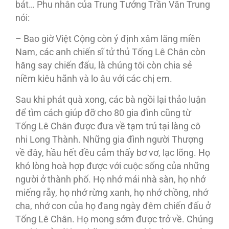
bát… Phu nhân của Trung Tướng Trần Văn Trung
nói:
– Bao giờ Việt Cộng còn ý định xâm lăng miền
Nam, các anh chiến sĩ tử thủ Tống Lê Chân còn
hăng say chiến đấu, là chúng tôi còn chia sẻ
niềm kiêu hãnh và lo âu với các chị em.
Sau khi phát quà xong, các bà ngồi lại thảo luận
để tìm cách giúp đỡ cho 80 gia đình cũng từ
Tống Lê Chân được đưa về tạm trú tại làng cô
nhi Long Thành. Những gia đình người Thượng
về đây, hầu hết đều cảm thấy bơ vơ, lạc lõng. Họ
khó lòng hoà hợp được với cuộc sống của những
người ở thành phố. Họ nhớ mái nhà sàn, họ nhớ
miếng rẫy, họ nhớ rừng xanh, họ nhớ chồng, nhớ
cha, nhớ con của họ đang ngày đêm chiến đấu ở
Tống Lê Chân. Họ mong sớm được trở về. Chúng