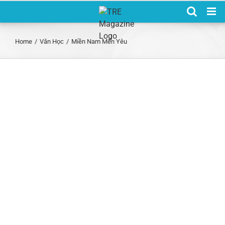
Skip
to
content
Home
/
Văn Học
/
Miền Nam Mến Yêu