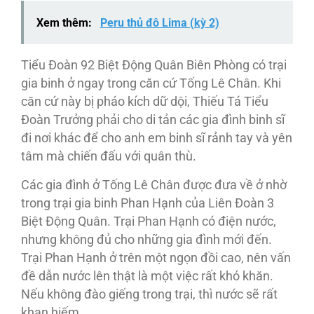
Xem thêm:
Peru thủ đô Lima (kỳ 2)
Tiểu Ðoàn 92 Biệt Ðộng Quân Biên Phòng có trại
gia binh ở ngay trong căn cứ Tống Lê Chân. Khi
căn cứ này bị pháo kích dữ dội, Thiếu Tá Tiểu
Ðoàn Trưởng phải cho di tản các gia đình binh sĩ
đi nơi khác để cho anh em binh sĩ rảnh tay và yên
tâm mà chiến đấu với quân thù.
Các gia đình ở Tống Lê Chân được đưa về ở nhờ
trong trại gia binh Phan Hạnh của Liên Ðoàn 3
Biệt Ðộng Quân. Trại Phan Hạnh có điện nước,
nhưng không đủ cho những gia đình mới đến.
Trại Phan Hạnh ở trên một ngọn đồi cao, nên vấn
đề dẫn nước lên thật là một việc rất khó khăn.
Nếu không đào giếng trong trại, thì nước sẽ rất
khan hiếm.