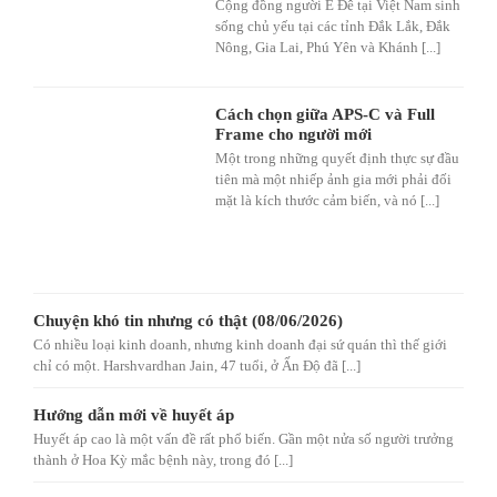
Cộng đồng người Ê Đê tại Việt Nam sinh
sống chủ yếu tại các tỉnh Đắk Lắk, Đắk
Nông, Gia Lai, Phú Yên và Khánh [...]
Cách chọn giữa APS-C và Full
Frame cho người mới
Một trong những quyết định thực sự đầu
tiên mà một nhiếp ảnh gia mới phải đối
mặt là kích thước cảm biến, và nó [...]
Chuyện khó tin nhưng có thật (08/06/2026)
Có nhiều loại kinh doanh, nhưng kinh doanh đại sứ quán thì thế giới
chỉ có một. Harshvardhan Jain, 47 tuổi, ở Ấn Độ đã [...]
Hướng dẫn mới về huyết áp
Huyết áp cao là một vấn đề rất phổ biến. Gần một nửa số người trưởng
thành ở Hoa Kỳ mắc bệnh này, trong đó [...]