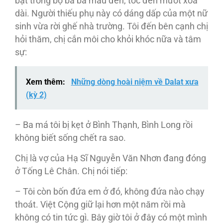
bật trong bộ bà ba màu đen, tóc đen mướt xõa
dài. Người thiếu phụ này có dáng dấp của một nữ
sinh vừa rời ghế nhà trường. Tôi đến bên cạnh chị
hỏi thăm, chị cắn môi cho khỏi khóc nữa và tâm
sự:
Xem thêm:
Những dòng hoài niệm về Dalat xưa
(kỳ 2)
– Ba má tôi bị kẹt ở Bình Thạnh, Bình Long rồi
không biết sống chết ra sao.
Chị là vợ của Hạ Sĩ Nguyễn Văn Nhơn đang đóng
ở Tống Lê Chân. Chị nói tiếp:
– Tôi còn bốn đứa em ở đó, không đứa nào chạy
thoát. Việt Cộng giữ lại hơn một năm rồi mà
không có tin tức gì. Bây giờ tôi ở đây có một mình