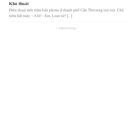
Khó thoát
Điện thoại một tiệm bán phone ở thành phố Cần Thơ reng ton ton. Chủ
tiệm bắt máy: - A lô! - Em, Loan nè! [...]