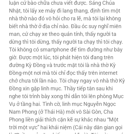
luận cứ bào chữa chưa viết được. Sáng Chúa
Nhật, tôi lấy xe máy đi lang thang, định tìm một
nhà thờ nào đó vô hỏi cho ra lẽ, mà tôi lại không
biết nhà thờ ở địa chỉ nào. Ðầu óc suy nghĩ miên
man, cứ chạy xe theo quán tính, thấy người ta
dừng thì tôi dừng, thấy người ta chạy thì tôi chạy.
Tôi không có smartphone để tìm đường như bây
giờ. Ðược một lúc, tôi phát hiện tôi đang trên
đường Kỳ Ðồng và trước mặt tôi là nhà thờ Kỳ
Ðồng-một nơi mà tôi chỉ đọc thấy trên internet
chớ chưa tới lần nào. Tôi chạy ngay vô nhà thờ Kỳ
Ðồng xin gặp linh mục. Thầy tiếp tân sau khi
nghe tôi trình bày xong thì dẫn tôi lên phòng Mục
Vụ ở tầng hai. Tình cờ, linh mục Nguyễn Ngọc
Nam Phong (ở Thái Hà) mới vô Sài Gòn, Cha
Phong liền giải thích cặn kẽ sự khác nhau “Một
trời một vực” hai khái niệm (Cái này dân gian gọi