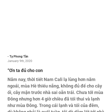
- Tạ Phong Tần
January 9th, 2020
“Ơn ta đủ cho con
Năm nay, thời tiết Nam Cali lạ lùng hơn năm
ngoái, mùa Hè thiếu nắng, không đủ để cho cây
ổi, cây mận trước nhà sai oằn trái. Chưa tới mùa
Đông nhưng hơn 4 giờ chiều đã tối thui và lạnh
như mùa Đông. Trong cái lạnh và tối của đêm,