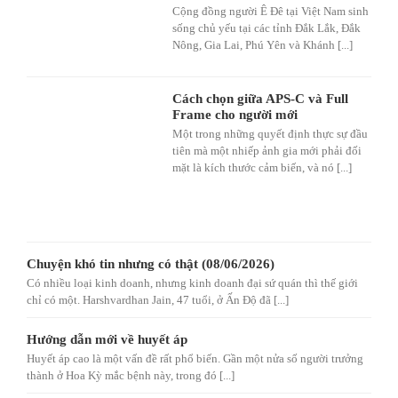
Cộng đồng người Ê Đê tại Việt Nam sinh
sống chủ yếu tại các tỉnh Đắk Lắk, Đắk
Nông, Gia Lai, Phú Yên và Khánh [...]
Cách chọn giữa APS-C và Full
Frame cho người mới
Một trong những quyết định thực sự đầu
tiên mà một nhiếp ảnh gia mới phải đối
mặt là kích thước cảm biến, và nó [...]
Chuyện khó tin nhưng có thật (08/06/2026)
Có nhiều loại kinh doanh, nhưng kinh doanh đại sứ quán thì thế giới
chỉ có một. Harshvardhan Jain, 47 tuổi, ở Ấn Độ đã [...]
Hướng dẫn mới về huyết áp
Huyết áp cao là một vấn đề rất phổ biến. Gần một nửa số người trưởng
thành ở Hoa Kỳ mắc bệnh này, trong đó [...]