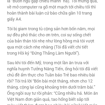
là “Buồn ngủ gặp chiếu manh” nà). Tôi mừng quá,
về mở computer ra gõ một mạch tới chiều tối thì
hoàn thành bài luận cứ bào chữa gần 10 trang
giấy A4.
Tôi bị giam trong tù cộng sản hơn bốn năm, mọi
sự đều phó thác cho ơn trên, coi sự sống chết
của bản thân tôi nhẹ như lông hồng mà tôi vượt
qua một cách nhẹ nhàng (Tôi đã viết chi tiết
trong Hồi ký “Ðứng Thẳng Làm Người”).
Sau khi tôi đến Mỹ, trong một lần ăn trưa với
nghĩa huynh Tưởng Năng Tiến, ổng hỏi tôi đã viết
chủ đề ẩm thực cho Tuần báo Trẻ bao nhiêu bài
rồi? Tôi trả lời “Bốn bài một tháng, nhơn cho 12
tháng, cộng lại cũng khoảng trên dưới trăm bài.”
Ổng ngồi suy tư rồi phán: “Cũng nhiều há. Món ăn
Việt Nam đơn giản quá, tao hổng biết sắp tới