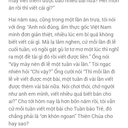
mày viết thêm được bao nhiêu bài nữa? Hết món
ăn rồi thì viết cái gì?”
Hai năm sau, cũng trong một lần ăn trưa, tôi nói
với ổng: “Anh nói đúng, ẩm thực gốc Việt Nam
mình đơn giản thiệt, nhiều lúc em bí quá không
biết viết cái gì. Mà lạ lắm nghen, cứ mỗi lần đi lễ
cuối tuần, vô ngồi gật gù lơ tơ mơ một lúc thì nghĩ
ra một đề tài gì đó rồi viết được liền.” Ổng nói
“Vậy mày nên đi lễ một tuần vài lần.” Tôi ngạc
nhiên hỏi “Chi vậy?” Ổng cười nói “Thì mỗi lần đi
lễ về viết được một bài, một tuần đi vài lần viết
được thêm vài bài nữa. Nói chơi thôi, chớ người
như anh em mình, viết nhiều quá biết bán cho
ai?” Cho tới hôm nay là hơn bốn năm rồi, tôi vẫn
cứ mỗi tuần viết một bài cho Tuần báo Trẻ, đó
chẳng phải là “ơn khôn ngoan” Thiên Chúa cho
hay sao?