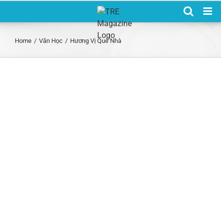
Skip
to
content
Home
/
Văn Học
/
Hương Vị Quê Nhà