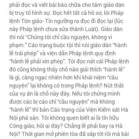
phải đọc và viết bài bào chữa cho tám giáo dân
bị truy tố hình sự. Ðọc hết tất cả hồ sơ, lôi Pháp
lệnh Tôn giáo- Tín ngưỡng ra đọc đi đọc lại (lúc
này Pháp lệnh chưa sửa thành Luật). Giáo dân
thì nói “Chúng tôi chỉ cầu nguyện, không vi
phạm.” Cáo trạng buộc tội thì nói giáo dân “hành
lễ trái phép” và viện dẫn Pháp lệnh quy định
“hành lễ phải xin phép”. Tôi đọc nát cái Pháp lệnh
đó cũng không thấy chỗ nào giải thích “hành lễ”
là gì, càng ngạc nhiên hơn khi khái niệm “cầu
nguyện” lại không có trong Pháp lệnh? Nút thắt
của vụ án là chỗ này đây. Nếu tôi chứng minh
được các bị cáo chỉ “cầu nguyện” mà không
“hành lễ” thì bản Cáo trạng của Viện Kiểm sát Hà
Nội phá sản. Tôi không quen biết ai là tín hữu
Công giáo, hỏi ai đây? Chẳng lẽ phải bay ra Hà
Nội? Thời gian mở phiên tòa đã sắp tới rồi mà bài