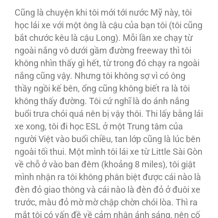
Cũng là chuyện khi tôi mới tới nước Mỹ này, tôi
học lái xe với một ông là cậu của bạn tôi (tôi cũng
bắt chước kêu là cậu Long). Mỗi lần xe chạy từ
ngoài nắng vô dưới gầm đường freeway thì tôi
không nhìn thấy gì hết, từ trong đó chạy ra ngoài
nắng cũng vậy. Nhưng tôi không sợ vì có ông
thầy ngồi kế bên, ổng cũng không biết ra là tôi
không thấy đường. Tôi cứ nghĩ là do ánh nắng
buổi trưa chói quá nên bị vậy thôi. Thi lấy bằng lái
xe xong, tôi đi học ESL ở một Trung tâm của
người Việt vào buổi chiều, tan lớp cũng là lúc bên
ngoài tối thui. Một mình tôi lái xe từ Little Sài Gòn
về chỗ ở vào ban đêm (khoảng 8 miles), tôi giật
mình nhận ra tôi không phân biệt được cái nào là
đèn đỏ giao thông và cái nào là đèn đỏ ở đuôi xe
trước, màu đỏ mờ mờ chập chờn chói lòa. Thì ra
mắt tôi có vấn đề về cảm nhận ánh sáng, nên cố