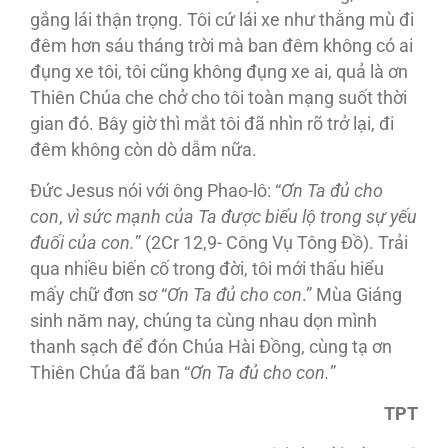
gắng lái thận trọng. Tôi cứ lái xe như thằng mù đi
đêm hơn sáu tháng trời mà ban đêm không có ai
đụng xe tôi, tôi cũng không đụng xe ai, quả là ơn
Thiên Chúa che chở cho tôi toàn mạng suốt thời
gian đó. Bây giờ thì mắt tôi đã nhìn rõ trở lại, đi
đêm không còn dò dẫm nữa.
Ðức Jesus nói với ông Phao-lô: “
Ơn Ta đủ cho
con
,
vì sức mạnh của Ta được biểu lộ trong sự yếu
đuối của con.
” (2Cr 12,9- Công Vụ Tông Ðồ). Trải
qua nhiều biến cố trong đời, tôi mới thấu hiểu
mấy chữ đơn sơ “
Ơn Ta đủ cho con
.” Mùa Giáng
sinh năm nay, chúng ta cùng nhau dọn mình
thanh sạch để đón Chúa Hài Ðồng, cùng tạ ơn
Thiên Chúa đã ban “
Ơn Ta đủ cho con.
”
TPT