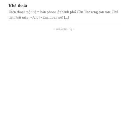
Khó thoát
Điện thoại một tiệm bán phone ở thành phố Cần Thơ reng ton ton. Chủ
tiệm bắt máy: - A lô! - Em, Loan nè! [...]