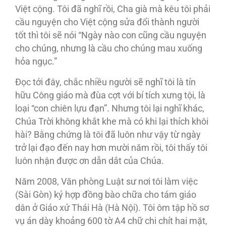
Việt cộng. Tôi đã nghĩ rồi, Cha già mà kêu tôi phải
cầu nguyện cho Việt cộng sửa đổi thành người
tốt thì tôi sẽ nói “Ngày nào con cũng cầu nguyện
cho chúng, nhưng là cầu cho chúng mau xuống
hỏa ngục.”
Ðọc tới đây, chắc nhiều người sẽ nghĩ tôi là tín
hữu Công giáo mà đùa cợt với bí tích xưng tội, là
loại “con chiên lựu đạn”. Nhưng tôi lại nghĩ khác,
Chúa Trời không khắt khe mà có khi lại thích khôi
hài? Bằng chứng là tôi đã luôn như vậy từ ngày
trở lại đạo đến nay hơn mười năm rồi, tôi thấy tôi
luôn nhận được ơn dẫn dắt của Chúa.
Năm 2008, Văn phòng Luật sư nơi tôi làm việc
(Sài Gòn) ký hợp đồng bào chữa cho tám giáo
dân ở Giáo xứ Thái Hà (Hà Nội). Tôi ôm tập hồ sơ
vụ án dày khoảng 600 tờ A4 chữ chi chít hai mặt,