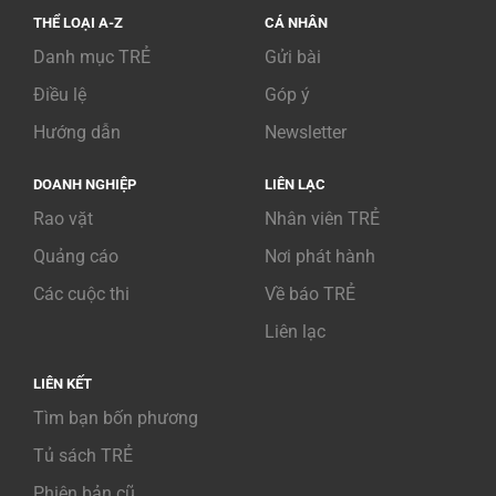
THỂ LOẠI A-Z
CÁ NHÂN
Danh mục TRẺ
Gửi bài
Điều lệ
Góp ý
Hướng dẫn
Newsletter
DOANH NGHIỆP
LIÊN LẠC
Rao vặt
Nhân viên TRẺ
Quảng cáo
Nơi phát hành
Các cuộc thi
Về báo TRẺ
Liên lạc
LIÊN KẾT
Tìm bạn bốn phương
Tủ sách TRẺ
Phiên bản cũ