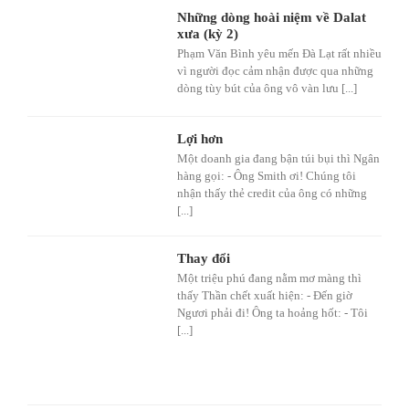
Những dòng hoài niệm về Dalat
xưa (kỳ 2)
Phạm Văn Bình yêu mến Đà Lạt rất nhiều
vì người đọc cảm nhận được qua những
dòng tùy bút của ông vô vàn lưu [...]
Lợi hơn
Một doanh gia đang bận túi bụi thì Ngân
hàng gọi: - Ông Smith ơi! Chúng tôi
nhận thấy thẻ credit của ông có những
[...]
Thay đổi
Một triệu phú đang nằm mơ màng thì
thấy Thần chết xuất hiện: - Đến giờ
Ngươi phải đi! Ông ta hoảng hốt: - Tôi
[...]