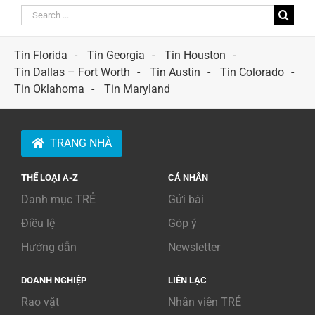
Search
for:
Tin Florida
Tin Georgia
Tin Houston
Tin Dallas – Fort Worth
Tin Austin
Tin Colorado
Tin Oklahoma
Tin Maryland
TRANG NHÀ
THỂ LOẠI A-Z
CÁ NHÂN
Danh mục TRẺ
Gửi bài
Điều lệ
Góp ý
Hướng dẫn
Newsletter
DOANH NGHIỆP
LIÊN LẠC
Rao vặt
Nhân viên TRẺ