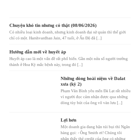
Chuyện khó tin nhưng có thật (08/06/2026)
Có nhiều loại kinh doanh, nhưng kinh doanh đại sứ quán thì thế giới
chỉ có một. Harshvardhan Jain, 47 tuổi, ở Ấn Độ đã [...]
Hướng dẫn mới về huyết áp
Huyết áp cao là một vấn đề rất phổ biến. Gần một nửa số người trưởng
thành ở Hoa Kỳ mắc bệnh này, trong đó [...]
Những dòng hoài niệm về Dalat
xưa (kỳ 2)
Phạm Văn Bình yêu mến Đà Lạt rất nhiều
vì người đọc cảm nhận được qua những
dòng tùy bút của ông vô vàn lưu [...]
Lợi hơn
Một doanh gia đang bận túi bụi thì Ngân
hàng gọi: - Ông Smith ơi! Chúng tôi
nhận thấy thẻ credit của ông có những