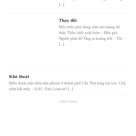
[...]
Thay đổi
Một triệu phú đang nằm mơ màng thì
thấy Thần chết xuất hiện: - Đến giờ
Ngươi phải đi! Ông ta hoảng hốt: - Tôi
[...]
Khó thoát
Điện thoại một tiệm bán phone ở thành phố Cần Thơ reng ton ton. Chủ
tiệm bắt máy: - A lô! - Em, Loan nè! [...]