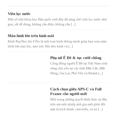
Viên lọc nước
Một số nhà khoa học Hàn quốc mới đây đã sáng chế viên lọc nước nhỏ
gọn, rất dễ dùng, không cần điện, không cần [...]
Màn hình lớn trên kính mắt
Kính RayNeo Air 4 Pro là một loại kính thông minh giúp bạn xem màn
hình lớn mọi lúc, mọi nơi. Khi đeo kính và [...]
Phụ nữ Ê Đê & tục cưới chồng
Cộng đồng người Ê Đê tại Việt Nam sinh
sống chủ yếu tại các tỉnh Đắk Lắk, Đắk
Nông, Gia Lai, Phú Yên và Khánh [...]
Cách chọn giữa APS-C và Full
Frame cho người mới
Một trong những quyết định thực sự đầu
tiên mà một nhiếp ảnh gia mới phải đối
mặt là kích thước cảm biến, và nó [...]