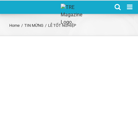
Skip
to
content
Home
/
TIN MỪNG
/
LỄ TỐT NGHIỆP