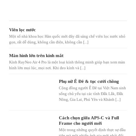
Viên lọc nước
Một số nhà khoa học Hàn quốc mới đây đã sáng chế viên lọc nước nhỏ
gọn, rất dễ dùng, không cần điện, không cần [...]
Màn hình lớn trên kính mắt
Kính RayNeo Air 4 Pro là một loại kính thông minh giúp bạn xem màn
hình lớn mọi lúc, mọi nơi. Khi đeo kính và [...]
Phụ nữ Ê Đê & tục cưới chồng
Cộng đồng người Ê Đê tại Việt Nam sinh
sống chủ yếu tại các tỉnh Đắk Lắk, Đắk
Nông, Gia Lai, Phú Yên và Khánh [...]
Cách chọn giữa APS-C và Full
Frame cho người mới
Một trong những quyết định thực sự đầu
tiên mà một nhiếp ảnh gia mới phải đối