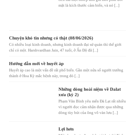
mặt là kích thước cảm biến, và nó [...]
Chuyện khó tin nhưng có thật (08/06/2026)
Có nhiều loại kinh doanh, nhưng kinh doanh đại sứ quán thì thế giới
chỉ có một. Harshvardhan Jain, 47 tuổi, ở Ấn Độ đã [...]
Hướng dẫn mới về huyết áp
Huyết áp cao là một vấn đề rất phổ biến. Gần một nửa số người trưởng
thành ở Hoa Kỳ mắc bệnh này, trong đó [...]
Những dòng hoài niệm về Dalat
xưa (kỳ 2)
Phạm Văn Bình yêu mến Đà Lạt rất nhiều
vì người đọc cảm nhận được qua những
dòng tùy bút của ông vô vàn lưu [...]
Lợi hơn