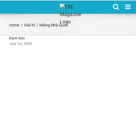
Skip
to
content
Home
/
Giải trí
/
Miệng Nhà Quan
Bánh Bèo
July 1st, 2026