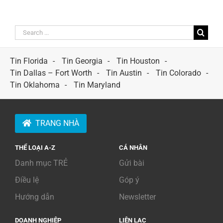
Search
for:
Tin Florida
Tin Georgia
Tin Houston
Tin Dallas – Fort Worth
Tin Austin
Tin Colorado
Tin Oklahoma
Tin Maryland
TRANG NHÀ
THỂ LOẠI A-Z
CÁ NHÂN
Danh mục TRẺ
Gửi bài
Điều lệ
Góp ý
Hướng dẫn
Newsletter
DOANH NGHIỆP
LIÊN LẠC