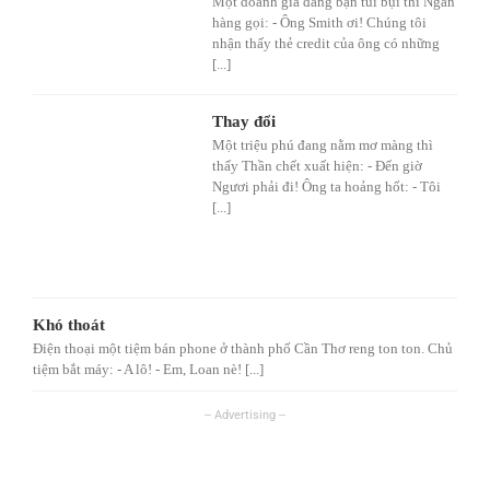
Một doanh gia đang bận túi bụi thì Ngân
hàng gọi: - Ông Smith ơi! Chúng tôi
nhận thấy thẻ credit của ông có những
[...]
Thay đổi
Một triệu phú đang nằm mơ màng thì
thấy Thần chết xuất hiện: - Đến giờ
Ngươi phải đi! Ông ta hoảng hốt: - Tôi
[...]
Khó thoát
Điện thoại một tiệm bán phone ở thành phố Cần Thơ reng ton ton. Chủ
tiệm bắt máy: - A lô! - Em, Loan nè! [...]