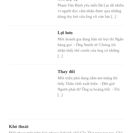
Phạm Văn Bình yêu mến Đà Lạt rất nhiều
vì người đọc cảm nhận được qua những
dòng tùy bút của ông vô vàn lưu [...]
Lợi hơn
Một doanh gia đang bận túi bụi thì Ngân
hàng gọi: - Ông Smith ơi! Chúng tôi
nhận thấy thẻ credit của ông có những
[...]
Thay đổi
Một triệu phú đang nằm mơ màng thì
thấy Thần chết xuất hiện: - Đến giờ
Ngươi phải đi! Ông ta hoảng hốt: - Tôi
[...]
Khó thoát
Điện thoại một tiệm bán phone ở thành phố Cần Thơ reng ton ton. Chủ