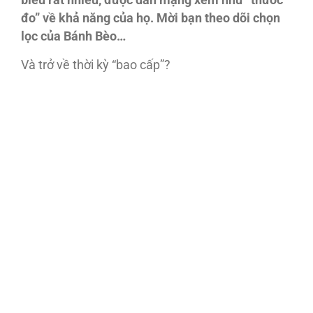
biểu rất nhiều, được dân mạng xem như “thước
đo” về khả năng của họ. Mời bạn theo dõi chọn
lọc của Bánh Bèo…
Và trở về thời kỳ “bao cấp”?