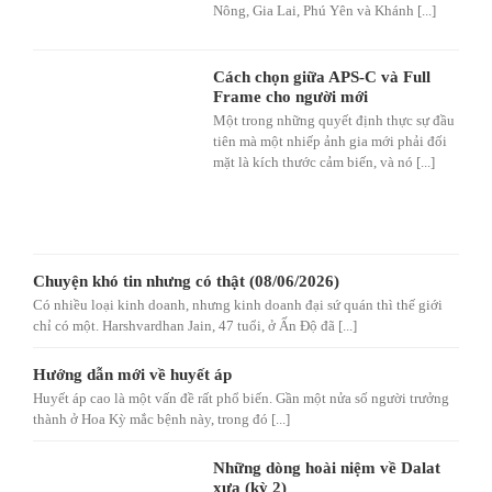
Nông, Gia Lai, Phú Yên và Khánh [...]
Cách chọn giữa APS-C và Full
Frame cho người mới
Một trong những quyết định thực sự đầu
tiên mà một nhiếp ảnh gia mới phải đối
mặt là kích thước cảm biến, và nó [...]
Chuyện khó tin nhưng có thật (08/06/2026)
Có nhiều loại kinh doanh, nhưng kinh doanh đại sứ quán thì thế giới
chỉ có một. Harshvardhan Jain, 47 tuổi, ở Ấn Độ đã [...]
Hướng dẫn mới về huyết áp
Huyết áp cao là một vấn đề rất phổ biến. Gần một nửa số người trưởng
thành ở Hoa Kỳ mắc bệnh này, trong đó [...]
Những dòng hoài niệm về Dalat
xưa (kỳ 2)