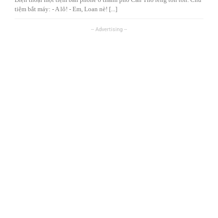
tiệm bắt máy: - A lô! - Em, Loan nè! [...]