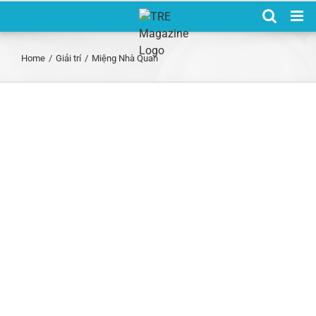
Skip
to
content
Home
/
Giải trí
/
Miệng Nhà Quan