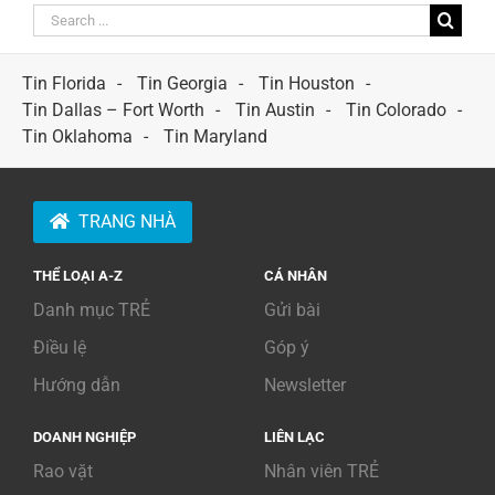
Search
for:
Tin Florida
Tin Georgia
Tin Houston
Tin Dallas – Fort Worth
Tin Austin
Tin Colorado
Tin Oklahoma
Tin Maryland
TRANG NHÀ
THỂ LOẠI A-Z
CÁ NHÂN
Danh mục TRẺ
Gửi bài
Điều lệ
Góp ý
Hướng dẫn
Newsletter
DOANH NGHIỆP
LIÊN LẠC
Rao vặt
Nhân viên TRẺ