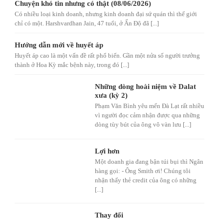
Chuyện khó tin nhưng có thật (08/06/2026)
Có nhiều loại kinh doanh, nhưng kinh doanh đại sứ quán thì thế giới
chỉ có một. Harshvardhan Jain, 47 tuổi, ở Ấn Độ đã [...]
Hướng dẫn mới về huyết áp
Huyết áp cao là một vấn đề rất phổ biến. Gần một nửa số người trưởng
thành ở Hoa Kỳ mắc bệnh này, trong đó [...]
Những dòng hoài niệm về Dalat
xưa (kỳ 2)
Phạm Văn Bình yêu mến Đà Lạt rất nhiều
vì người đọc cảm nhận được qua những
dòng tùy bút của ông vô vàn lưu [...]
Lợi hơn
Một doanh gia đang bận túi bụi thì Ngân
hàng gọi: - Ông Smith ơi! Chúng tôi
nhận thấy thẻ credit của ông có những
[...]
Thay đổi