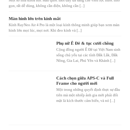
Một số nhà khoa học Hàn quốc mới đây đã sáng chế viên lọc nước nhỏ
gọn, rất dễ dùng, không cần điện, không cần [...]
Màn hình lớn trên kính mắt
Kính RayNeo Air 4 Pro là một loại kính thông minh giúp bạn xem màn
hình lớn mọi lúc, mọi nơi. Khi đeo kính và [...]
Phụ nữ Ê Đê & tục cưới chồng
Cộng đồng người Ê Đê tại Việt Nam sinh
sống chủ yếu tại các tỉnh Đắk Lắk, Đắk
Nông, Gia Lai, Phú Yên và Khánh [...]
Cách chọn giữa APS-C và Full
Frame cho người mới
Một trong những quyết định thực sự đầu
tiên mà một nhiếp ảnh gia mới phải đối
mặt là kích thước cảm biến, và nó [...]