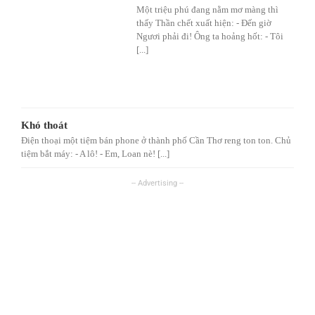
Một triệu phú đang nằm mơ màng thì
thấy Thần chết xuất hiện: - Đến giờ
Ngươi phải đi! Ông ta hoảng hốt: - Tôi
[...]
Khó thoát
Điện thoại một tiệm bán phone ở thành phố Cần Thơ reng ton ton. Chủ
tiệm bắt máy: - A lô! - Em, Loan nè! [...]