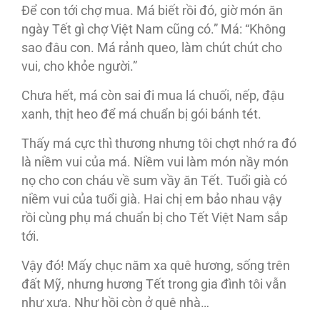
Ðể con tới chợ mua. Má biết rồi đó, giờ món ăn
ngày Tết gì chợ Việt Nam cũng có.” Má: “Không
sao đâu con. Má rảnh queo, làm chút chút cho
vui, cho khỏe người.”
Chưa hết, má còn sai đi mua lá chuối, nếp, đậu
xanh, thịt heo để má chuẩn bị gói bánh tét.
Thấy má cực thì thương nhưng tôi chợt nhớ ra đó
là niềm vui của má. Niềm vui làm món nầy món
nọ cho con cháu về sum vầy ăn Tết. Tuổi già có
niềm vui của tuổi già. Hai chị em bảo nhau vậy
rồi cùng phụ má chuẩn bị cho Tết Việt Nam sắp
tới.
Vậy đó! Mấy chục năm xa quê hương, sống trên
đất Mỹ, nhưng hương Tết trong gia đình tôi vẫn
như xưa. Như hồi còn ở quê nhà…