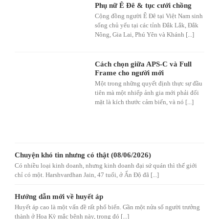
Phụ nữ Ê Đê & tục cưới chồng
Cộng đồng người Ê Đê tại Việt Nam sinh
sống chủ yếu tại các tỉnh Đắk Lắk, Đắk
Nông, Gia Lai, Phú Yên và Khánh [...]
Cách chọn giữa APS-C và Full
Frame cho người mới
Một trong những quyết định thực sự đầu
tiên mà một nhiếp ảnh gia mới phải đối
mặt là kích thước cảm biến, và nó [...]
Chuyện khó tin nhưng có thật (08/06/2026)
Có nhiều loại kinh doanh, nhưng kinh doanh đại sứ quán thì thế giới
chỉ có một. Harshvardhan Jain, 47 tuổi, ở Ấn Độ đã [...]
Hướng dẫn mới về huyết áp
Huyết áp cao là một vấn đề rất phổ biến. Gần một nửa số người trưởng
thành ở Hoa Kỳ mắc bệnh này, trong đó [...]