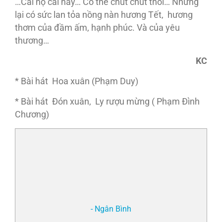
…Cái nọ cái nầy… Có thể chút chút thôi… Nhưng
lại có sức lan tỏa nồng nàn hương Tết, hương
thơm của đầm ấm, hạnh phúc. Và của yêu
thương…
KC
* Bài hát Hoa xuân (Phạm Duy)
* Bài hát Đón xuân, Ly rượu mừng ( Phạm Đình
Chương)
- Ngân Bình