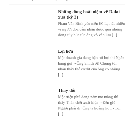
Những dòng hoài niệm về Dalat
xưa (kỳ 2)
Phạm Văn Bình yêu mến Đà Lạt rất nhiều
vì người đọc cảm nhận được qua những
dòng tùy bút của ông vô vàn lưu [...]
Lợi hơn
Một doanh gia đang bận túi bụi thì Ngân
hàng gọi: - Ông Smith ơi! Chúng tôi
nhận thấy thẻ credit của ông có những
[...]
Thay đổi
Một triệu phú đang nằm mơ màng thì
thấy Thần chết xuất hiện: - Đến giờ
Ngươi phải đi! Ông ta hoảng hốt: - Tôi
[...]