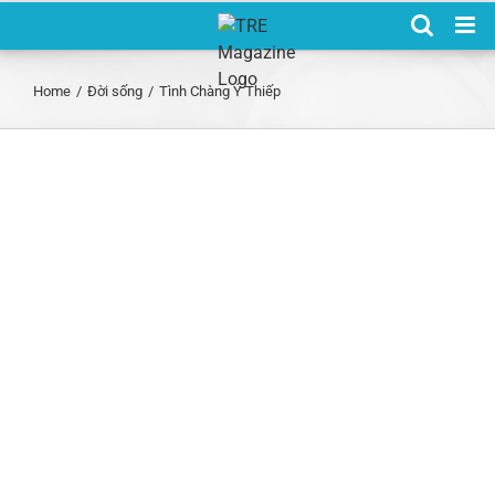
Skip
to
content
Home
/
Đời sống
/
Tình Chàng Ý Thiếp