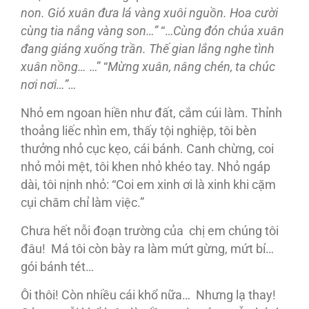
non. Gió xuân đưa lá vàng xuôi nguồn. Hoa cười
cùng tia nắng vàng son…”
“…
Cùng đón chúa xuân
đang giáng xuống trần. Thế gian lắng nghe tình
xuân nồng…
…” “
Mừng xuân, nâng chén, ta chúc
nơi nơi…”…
Nhỏ em ngoan hiền như đất, cắm cúi làm. Thỉnh
thoảng liếc nhìn em, thấy tội nghiệp, tôi bèn
thưởng nhỏ cục kẹo, cái bánh. Canh chừng, coi
nhỏ mỏi mệt, tôi khen nhỏ khéo tay. Nhỏ ngáp
dài, tôi nịnh nhỏ: “Coi em xinh ơi là xinh khi cặm
cụi chăm chỉ làm việc.”
Chưa hết nỗi đoạn trường của chị em chúng tôi
đâu! Má tôi còn bày ra làm mứt gừng, mứt bí…
gói bánh tét…
Ôi thôi! Còn nhiều cái khổ nữa… Nhưng lạ thay!