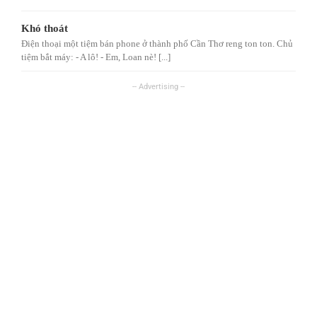
Khó thoát
Điện thoại một tiệm bán phone ở thành phố Cần Thơ reng ton ton. Chủ
tiệm bắt máy: - A lô! - Em, Loan nè! [...]