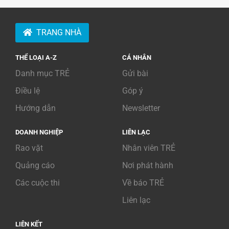
TRANG NHÀ
THỂ LOẠI A-Z
CÁ NHÂN
Danh mục TRẺ
Gửi bài
Điều lệ
Góp ý
Hướng dẫn
Newsletter
DOANH NGHIỆP
LIÊN LẠC
Rao vặt
Nhân viên TRẺ
Quảng cáo
Nơi phát hành
Các cuộc thi
Về báo TRẺ
Liên lạc
LIÊN KẾT