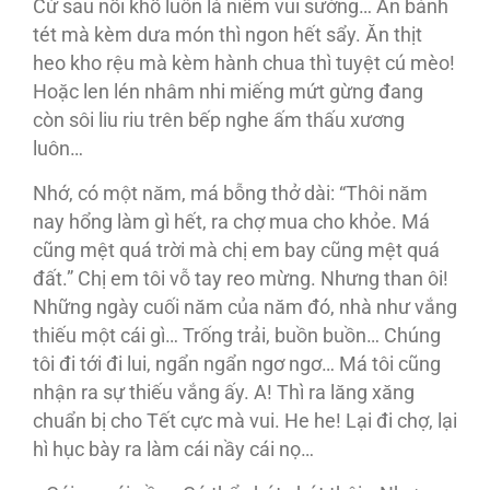
Cứ sau nỗi khổ luôn là niềm vui sướng… Ăn bánh
tét mà kèm dưa món thì ngon hết sẩy. Ăn thịt
heo kho rệu mà kèm hành chua thì tuyệt cú mèo!
Hoặc len lén nhâm nhi miếng mứt gừng đang
còn sôi liu riu trên bếp nghe ấm thấu xương
luôn…
Nhớ, có một năm, má bỗng thở dài: “Thôi năm
nay hổng làm gì hết, ra chợ mua cho khỏe. Má
cũng mệt quá trời mà chị em bay cũng mệt quá
đất.” Chị em tôi vỗ tay reo mừng. Nhưng than ôi!
Những ngày cuối năm của năm đó, nhà như vắng
thiếu một cái gì… Trống trải, buồn buồn… Chúng
tôi đi tới đi lui, ngẩn ngẩn ngơ ngơ… Má tôi cũng
nhận ra sự thiếu vắng ấy. A! Thì ra lăng xăng
chuẩn bị cho Tết cực mà vui. He he! Lại đi chợ, lại
hì hục bày ra làm cái nầy cái nọ…