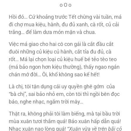
o O o
Hồi đó… Cứ khoảng trước Tết chừng vài tuần, má
đi chợ mua kiệu, hành, đu đủ xanh, cà rốt, củ cải
trắng… để làm dưa món mặn và chua.
Việc má giao cho hai cô con gái là cắt đầu cắt
đuôi những củ kiệu củ hành, cắt tỉa đu đủ, cà
rốt… Má lại chọn loại củ kiệu huế bé tẻo tèo teo
(má bảo ngon hơn kiệu thường), thấy ngao ngán
chán mớ đời… Ôi, khổ không sao kể hết!
Là chị, tôi tận dụng cái uy quyền ghê gớm của
“bà chị”, sai bảo nhỏ em, còn tôi thì ngồi bên đọc
báo, nghe nhạc, ngắm trời mây…
Thật ra, không phải tôi làm biếng, mà tại bầu trời
mùa xuân tươi thắm quá! Báo xuân hấp dẫn quá!
Nhạc xuân nao lòng quá! “
Xuân vừa về trên bãi cỏ