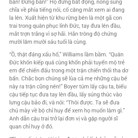
bắn! Đừng bắn!” Họ đứng bất động, nòng súng
chĩa về phía tiếng nói, cố căng mắt xem ai đang
la lên. Xuất hiện từ khu rừng bên là một gã con
trai trong quân phục lính Đức, tay đưa lên đầu,
mắt trợn trắng vì sợ hãi. Hắn trông độ chứng
mười lăm mười sáu tuổi là cùng.
“Ồ, thật đáng xấu hổ,” Williams lầm bầm. “Quân
Đức khốn kiếp quá cùng khổn phải tuyển mộ trẻ
em để chiến đấu trong một trận chiến thối tha dơ
bẩn. Chắc bọn chúng sẽ lùa cả mẹ những cậu bé
này ra trận cũng nên!” Boyer túm lấy cậu ta, biểu
cậu tiếp tục đưa tay lên đầu, lấy súng thúc vào
lưng cậu bảo đi, và nói: “Thôi được. Ta sẽ đưa
chú mày về bộ chỉ huy để xem họ muốn làm gì.”
Anh dẫn cậu trai trở lại đơn vị và gặp người sĩ
quan chỉ huy ở đó.