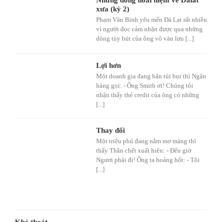
xưa (kỳ 2)
Phạm Văn Bình yêu mến Đà Lạt rất nhiều
vì người đọc cảm nhận được qua những
dòng tùy bút của ông vô vàn lưu [...]
Lợi hơn
Một doanh gia đang bận túi bụi thì Ngân
hàng gọi: - Ông Smith ơi! Chúng tôi
nhận thấy thẻ credit của ông có những
[...]
Thay đổi
Một triệu phú đang nằm mơ màng thì
thấy Thần chết xuất hiện: - Đến giờ
Ngươi phải đi! Ông ta hoảng hốt: - Tôi
[...]