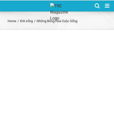
Skip
to
content
Home
/
Đời sống
/
Những Bông Hoa Cuộc Sống