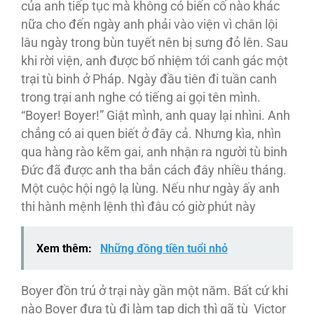
của anh tiếp tục mà không có biến cố nào khác
nữa cho đến ngày anh phải vào viện vì chân lội
lâu ngày trong bùn tuyết nên bị sưng đỏ lên. Sau
khi rời viện, anh được bổ nhiệm tới canh gác một
trại tù binh ở Pháp. Ngày đầu tiên đi tuần canh
trong trại anh nghe có tiếng ai gọi tên mình.
“Boyer! Boyer!” Giật mình, anh quay lại nhìni. Anh
chẳng có ai quen biết ở đây cả. Nhưng kìa, nhìn
qua hàng rào kẽm gai, anh nhận ra người tù binh
Đức đã được anh tha bắn cách đây nhiều tháng.
Một cuộc hội ngộ lạ lùng. Nếu như ngày ấy anh
thi hành mệnh lệnh thì đâu có giờ phút này
Xem thêm:
Những đồng tiền tuổi nhỏ
Boyer đồn trú ở trại này gần một năm. Bất cứ khi
nào Boyer đưa tù đi làm tạp dịch thì gã tù Victor