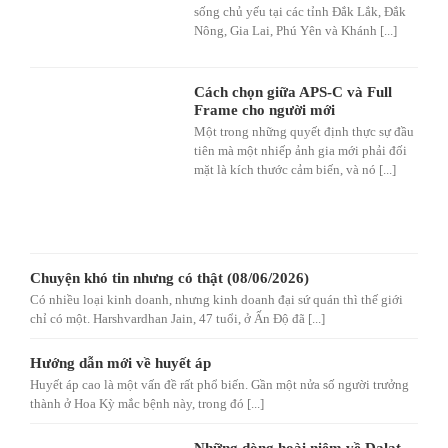
sống chủ yếu tại các tỉnh Đắk Lắk, Đắk
Nông, Gia Lai, Phú Yên và Khánh [...]
Cách chọn giữa APS-C và Full
Frame cho người mới
Một trong những quyết định thực sự đầu
tiên mà một nhiếp ảnh gia mới phải đối
mặt là kích thước cảm biến, và nó [...]
Chuyện khó tin nhưng có thật (08/06/2026)
Có nhiều loại kinh doanh, nhưng kinh doanh đại sứ quán thì thế giới
chỉ có một. Harshvardhan Jain, 47 tuổi, ở Ấn Độ đã [...]
Hướng dẫn mới về huyết áp
Huyết áp cao là một vấn đề rất phổ biến. Gần một nửa số người trưởng
thành ở Hoa Kỳ mắc bệnh này, trong đó [...]
Những dòng hoài niệm về Dalat