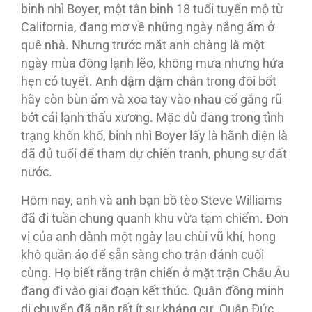
binh nhì Boyer, một tân binh 18 tuổi tuyển mộ từ
California, đang mơ về những ngày nắng ấm ở
quê nhà. Nhưng trước mắt anh chàng là một
ngày mùa đông lạnh lẽo, không mưa nhưng hứa
hẹn có tuyết. Anh dậm dậm chân trong đôi bốt
hãy còn bùn ẩm và xoa tay vào nhau cố gắng rũ
bớt cái lạnh thấu xương. Mặc dù đang trong tình
trạng khốn khổ, binh nhì Boyer lấy là hãnh diện là
đã đủ tuổi để tham dự chiến tranh, phụng sự đất
nước.
Hôm nay, anh và anh bạn bồ tèo Steve Williams
đã đi tuần chung quanh khu vừa tạm chiếm. Đơn
vị của anh dành một ngày lau chùi vũ khí, hong
khô quần áo để sẵn sàng cho trận đánh cuối
cùng. Họ biết rằng trận chiến ở mặt trận Châu Âu
đang đi vào giai đoạn kết thúc. Quân đồng minh
di chuyển đã gặp rất ít sự kháng cự. Quân Đức