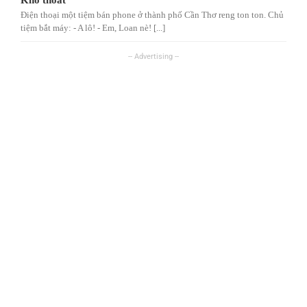
Khó thoát
Điện thoại một tiệm bán phone ở thành phố Cần Thơ reng ton ton. Chủ
tiệm bắt máy: - A lô! - Em, Loan nè! [...]