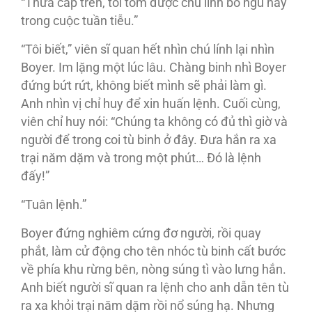
“Thưa cấp trên, tôi tóm được chú lính bỏ ngũ này
trong cuộc tuần tiễu.”
“Tôi biết,” viên sĩ quan hết nhìn chú lính lại nhìn
Boyer. Im lặng một lúc lâu. Chàng binh nhì Boyer
đứng bứt rứt, không biết mình sẽ phải làm gì.
Anh nhìn vị chỉ huy để xin huấn lệnh. Cuối cùng,
viên chỉ huy nói: “Chúng ta không có đủ thì giờ và
người để trong coi tù binh ở đây. Đưa hắn ra xa
trại năm dặm và trong một phút… Đó là lệnh
đấy!”
“Tuân lệnh.”
Boyer đứng nghiêm cứng đơ người, rồi quay
phắt, làm cử động cho tên nhóc tù binh cất bước
về phía khu rừng bên, nòng súng tì vào lưng hắn.
Anh biết người sĩ quan ra lệnh cho anh dẫn tên tù
ra xa khỏi trại năm dặm rồi nổ súng hạ. Nhưng