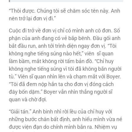
“Thôi được. Chúng tôi sẽ chăm sóc tên này. Anh
nên trở lại đơn vị đi.”
Cuộc đi trở về đơn vị chỉ có mình anh cô đơn. Số
phận của anh đang có vẻ bắp bênh. Đầu gối anh
bắt đầu run, anh tới trình diện ngay đơn vị. “Tôi
không nghe tiếng súng nào hết,” viên sĩ quan
lầm bầm, mắt không rời tấm bản đồ. “Chỉ huy
không nghe tiếng súng vì tôi đã không bắn người
tù.” Viên sĩ quan nhìn lên và chạm mắt với Boyer.
“Tôi đã đem nộp hắn ta cho đơn vị đóng cách
đây bốn dặm.” Boyer vẫn nhìn thẳng người sĩ
quan và chờ đợi.
“Giải tán.” Anh binh nhì rời lều của chỉ huy với
những bước chân bất định, anh hiểu mình vừa né
được viện đạn do chính mình bắn ra. Nhiệm vụ