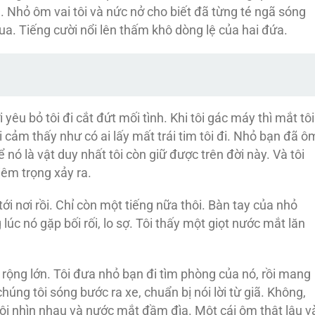
 Nhỏ ôm vai tôi và nức nở cho biết đã từng té ngã sóng
hua. Tiếng cười nổi lên thấm khô dòng lệ của hai đứa.
yêu bỏ tôi đi cắt đứt mối tình. Khi tôi gác máy thì mắt tôi
i cảm thấy như có ai lấy mất trái tim tôi đi. Nhỏ bạn đã ô
ể nó là vật duy nhất tôi còn giữ được trên đời này. Và tôi
êm trọng xảy ra.
ới nơi rồi. Chỉ còn một tiếng nữa thôi. Bàn tay của nhỏ
úc nó gặp bối rối, lo sợ. Tôi thấy một giọt nước mắt lăn
 rộng lớn. Tôi đưa nhỏ bạn đi tìm phòng của nó, rồi mang
ng tôi sóng bước ra xe, chuẩn bị nói lời từ giã. Không,
tôi nhìn nhau và nước mắt đầm đìa. Một cái ôm thật lâu v