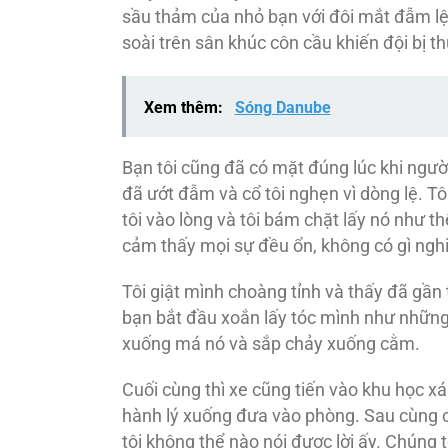
sầu thảm của nhỏ bạn với đôi mắt đẫm lệ.
soài trên sân khúc côn cầu khiến đội bị t
Xem thêm:
Sóng Danube
Bạn tôi cũng đã có mặt đúng lúc khi người 
đã ướt đẫm và cổ tôi nghẹn vì dòng lệ. Tô
tôi vào lòng và tôi bám chặt lấy nó như th
cảm thấy mọi sự đều ổn, không có gì nghi
Tôi giật mình choàng tỉnh và thấy đã gần t
bạn bắt đầu xoắn lấy tóc mình như những l
xuống má nó và sắp chảy xuống cằm.
Cuối cùng thì xe cũng tiến vào khu học xá
hành lý xuống đưa vào phòng. Sau cùng chú
tôi không thể nào nói được lời ấy. Chúng 