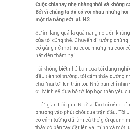
Cuộc chia tay nhẹ nhàng thôi và không có
Bởi vì chúng ta đã có với nhau những hồ
một tia nắng sót lại. NS
Sự im lặng quả là quá nặng nề đến không 
của tôi cũng thế. Chuyến đi tưởng chừng 
cố gắng nở một nụ cười, nhưng nụ cười c
hắt đến thảm hại.
Tôi không biết nhỏ bạn của tôi đang nghĩ gì
đầu tiên tới trường, tôi cảm thấy dường nh
chữ “nai tơ” lên trán tôi. Nhỏ bạn chỉ nhìn
ơi. Mình sẽ đưa bồ tới lớp học thân yêu c
Thời gian trôi qua. Nhớ lại lần tôi ném h
phương vào phút chót của trận đấu. Tôi uất
có cảm tưởng đã làm cả thế giới quanh mì
thấy có bàn tay đặt lên vai mình và một l