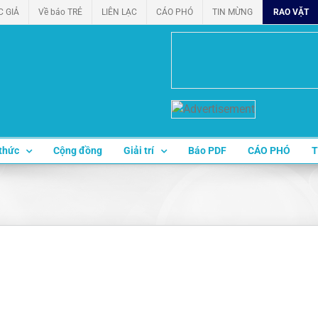
C GIẢ
Về báo TRẺ
LIÊN LẠC
CÁO PHÓ
TIN MỪNG
RAO VẶT
thức
Cộng đồng
Giải trí
Báo PDF
CÁO PHÓ
T