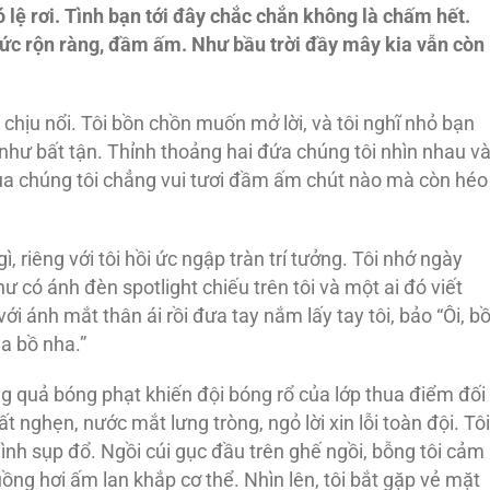
 lệ rơi. Tình bạn tới đây chắc chắn không là chấm hết.
i ức rộn ràng, đầm ấm. Như bầu trời đầy mây kia vẫn còn
chịu nổi. Tôi bồn chồn muốn mở lời, và tôi nghĩ nhỏ bạn
như bất tận. Thỉnh thoảng hai đứa chúng tôi nhìn nhau v
ủa chúng tôi chẳng vui tươi đầm ấm chút nào mà còn héo
, riêng với tôi hồi ức ngập tràn trí tưởng. Tôi nhớ ngày
ư có ánh đèn spotlight chiếu trên tôi và một ai đó viết
 với ánh mắt thân ái rồi đưa tay nắm lấy tay tôi, bảo “Ôi, b
ủa bồ nha.”
ỏng quả bóng phạt khiến đội bóng rổ của lớp thua điểm đối
 nghẹn, nước mắt lưng tròng, ngỏ lời xin lỗi toàn đội. Tôi
nh sụp đổ. Ngồi cúi gục đầu trên ghế ngồi, bỗng tôi cảm
uồng hơi ấm lan khắp cơ thể. Nhìn lên, tôi bắt gặp vẻ mặt