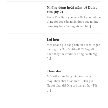
Những dòng hoài niệm về Dalat
xưa (kỳ 2)
Phạm Văn Bình yêu mến Đà Lạt rất nhiều
vì người đọc cảm nhận được qua những
dòng tùy bút của ông vô vàn lưu [...]
Lợi hơn
Một doanh gia đang bận túi bụi thì Ngân
hàng gọi: - Ông Smith ơi! Chúng tôi
nhận thấy thẻ credit của ông có những
[...]
Thay đổi
Một triệu phú đang nằm mơ màng thì
thấy Thần chết xuất hiện: - Đến giờ
Ngươi phải đi! Ông ta hoảng hốt: - Tôi
[...]