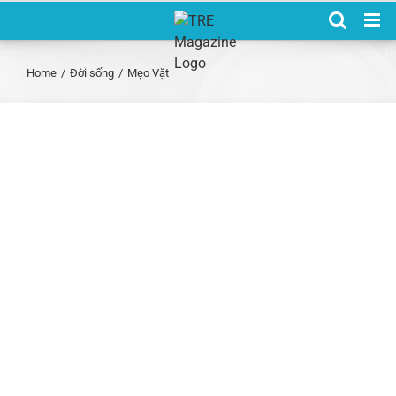
Skip
to
content
Home
/
Đời sống
/
Mẹo Vặt