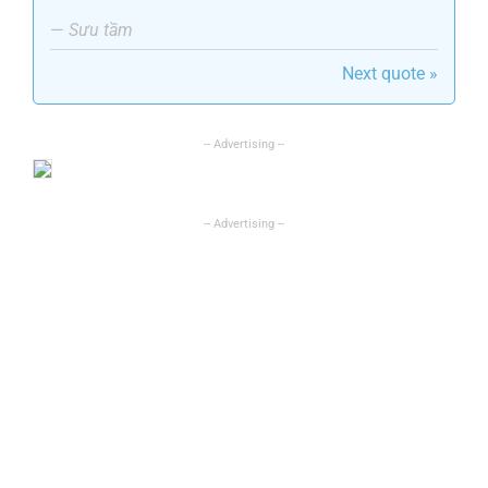
—
Sưu tầm
Next quote »