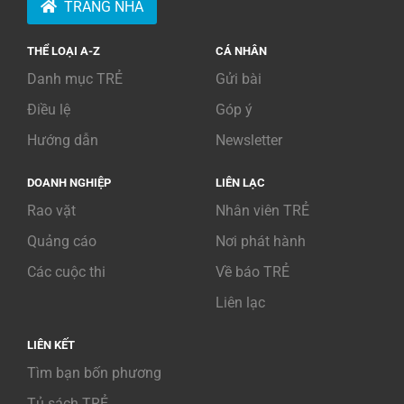
TRANG NHÀ
THỂ LOẠI A-Z
CÁ NHÂN
Danh mục TRẺ
Gửi bài
Điều lệ
Góp ý
Hướng dẫn
Newsletter
DOANH NGHIỆP
LIÊN LẠC
Rao vặt
Nhân viên TRẺ
Quảng cáo
Nơi phát hành
Các cuộc thi
Về báo TRẺ
Liên lạc
LIÊN KẾT
Tìm bạn bốn phương
Tủ sách TRẺ