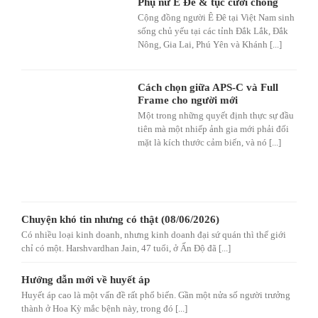
Phụ nữ Ê Đê & tục cưới chồng
Cộng đồng người Ê Đê tại Việt Nam sinh
sống chủ yếu tại các tỉnh Đắk Lắk, Đắk
Nông, Gia Lai, Phú Yên và Khánh [...]
Cách chọn giữa APS-C và Full
Frame cho người mới
Một trong những quyết định thực sự đầu
tiên mà một nhiếp ảnh gia mới phải đối
mặt là kích thước cảm biến, và nó [...]
Chuyện khó tin nhưng có thật (08/06/2026)
Có nhiều loại kinh doanh, nhưng kinh doanh đại sứ quán thì thế giới
chỉ có một. Harshvardhan Jain, 47 tuổi, ở Ấn Độ đã [...]
Hướng dẫn mới về huyết áp
Huyết áp cao là một vấn đề rất phổ biến. Gần một nửa số người trưởng
thành ở Hoa Kỳ mắc bệnh này, trong đó [...]