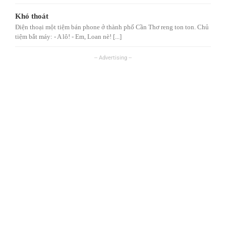
Khó thoát
Điện thoại một tiệm bán phone ở thành phố Cần Thơ reng ton ton. Chủ
tiệm bắt máy: - A lô! - Em, Loan nè! [...]