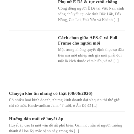
Phụ nữ Ê Đê & tục cưới chồng
Cộng đồng người Ê Đê tại Việt Nam sinh
sống chủ yếu tại các tỉnh Đắk Lắk, Đắk
Nông, Gia Lai, Phú Yên và Khánh [...]
Cách chọn giữa APS-C và Full
Frame cho người mới
Một trong những quyết định thực sự đầu
tiên mà một nhiếp ảnh gia mới phải đối
mặt là kích thước cảm biến, và nó [...]
Chuyện khó tin nhưng có thật (08/06/2026)
Có nhiều loại kinh doanh, nhưng kinh doanh đại sứ quán thì thế giới
chỉ có một. Harshvardhan Jain, 47 tuổi, ở Ấn Độ đã [...]
Hướng dẫn mới về huyết áp
Huyết áp cao là một vấn đề rất phổ biến. Gần một nửa số người trưởng
thành ở Hoa Kỳ mắc bệnh này, trong đó [...]