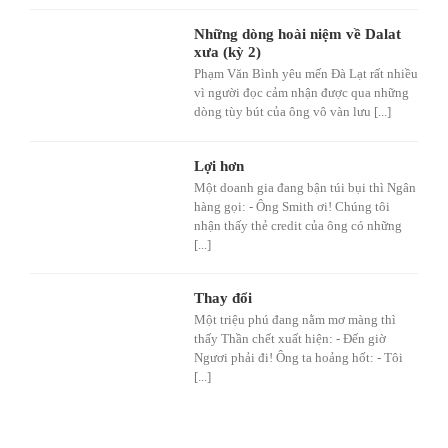
Những dòng hoài niệm về Dalat
xưa (kỳ 2)
Phạm Văn Bình yêu mến Đà Lạt rất nhiều
vì người đọc cảm nhận được qua những
dòng tùy bút của ông vô vàn lưu [...]
Lợi hơn
Một doanh gia đang bận túi bụi thì Ngân
hàng gọi: - Ông Smith ơi! Chúng tôi
nhận thấy thẻ credit của ông có những
[...]
Thay đổi
Một triệu phú đang nằm mơ màng thì
thấy Thần chết xuất hiện: - Đến giờ
Ngươi phải đi! Ông ta hoảng hốt: - Tôi
[...]