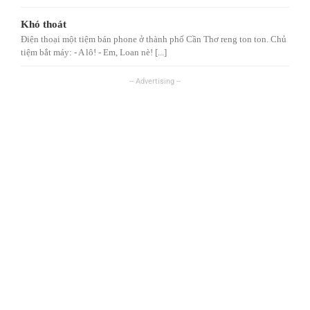
Khó thoát
Điện thoại một tiệm bán phone ở thành phố Cần Thơ reng ton ton. Chủ
tiệm bắt máy: - A lô! - Em, Loan nè! [...]