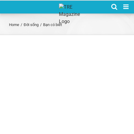
Skip
to
content
Home
/
Đời sống
/
Bạn có biết