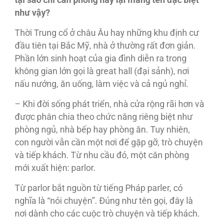
tại sao chỉ căn phòng này lại mang tên đặc biệt
như vậy?
Thời Trung cổ ở châu Âu hay những khu định cư
đầu tiên tại Bắc Mỹ, nhà ở thường rất đơn giản.
Phần lớn sinh hoạt của gia đình diễn ra trong
không gian lớn gọi là great hall (đại sảnh), nơi
nấu nướng, ăn uống, làm việc và cả ngủ nghỉ.
– Khi đời sống phát triển, nhà cửa rộng rãi hơn và
được phân chia theo chức năng riêng biệt như
phòng ngủ, nhà bếp hay phòng ăn. Tuy nhiên,
con người vẫn cần một nơi để gặp gỡ, trò chuyện
và tiếp khách. Từ nhu cầu đó, một căn phòng
mới xuất hiện: parlor.
Từ parlor bắt nguồn từ tiếng Pháp parler, có
nghĩa là “nói chuyện”. Đúng như tên gọi, đây là
nơi dành cho các cuộc trò chuyện và tiếp khách.