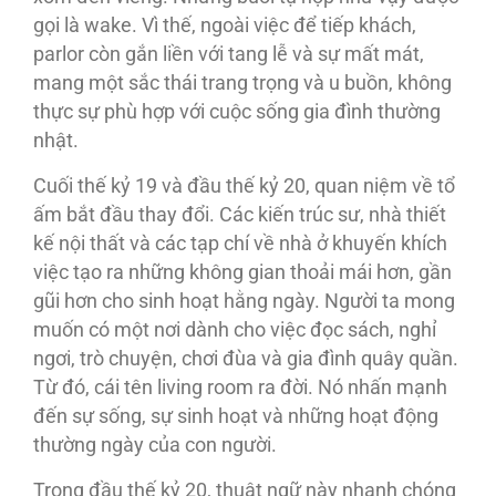
gọi là wake. Vì thế, ngoài việc để tiếp khách,
parlor còn gắn liền với tang lễ và sự mất mát,
mang một sắc thái trang trọng và u buồn, không
thực sự phù hợp với cuộc sống gia đình thường
nhật.
Cuối thế kỷ 19 và đầu thế kỷ 20, quan niệm về tổ
ấm bắt đầu thay đổi. Các kiến trúc sư, nhà thiết
kế nội thất và các tạp chí về nhà ở khuyến khích
việc tạo ra những không gian thoải mái hơn, gần
gũi hơn cho sinh hoạt hằng ngày. Người ta mong
muốn có một nơi dành cho việc đọc sách, nghỉ
ngơi, trò chuyện, chơi đùa và gia đình quây quần.
Từ đó, cái tên living room ra đời. Nó nhấn mạnh
đến sự sống, sự sinh hoạt và những hoạt động
thường ngày của con người.
Trong đầu thế kỷ 20, thuật ngữ này nhanh chóng