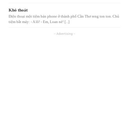
Khó thoát
Điện thoại một tiệm bán phone ở thành phố Cần Thơ reng ton ton. Chủ
tiệm bắt máy: - A lô! - Em, Loan nè! [...]