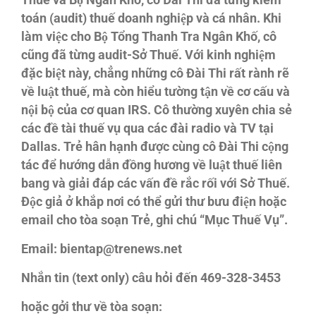
Thuế và Bộ Ngân Khố, cô Đài Thi đã từng kiểm
toán (audit) thuế doanh nghiệp và cá nhân. Khi
làm việc cho Bộ Tổng Thanh Tra Ngân Khố, cô
cũng đã từng audit-Sở Thuế. Với kinh nghiệm
đặc biệt này, chẳng những cô Đài Thi rất rành rẽ
về luật thuế, mà còn hiểu tường tận về cơ cấu và
nội bộ của cơ quan IRS. Cô thường xuyên chia sẻ
các đề tài thuế vụ qua các đài radio và TV tại
Dallas. Trẻ hân hạnh được cùng cô Đài Thi cộng
tác để hướng dẫn đồng hương về luật thuế liên
bang và giải đáp các vấn đề rắc rối với Sở Thuế.
Độc giả ở khắp nơi có thể gửi thư bưu điện hoặc
email cho tòa soạn Trẻ, ghi chú “Mục Thuế Vụ”.
Email: bientap@trenews.net
Nhắn tin (text only) câu hỏi đến 469-328-3453
hoặc gởi thư về tòa soạn: