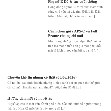
Phụ nữ Ê Đê & tục cưới chồng
Cộng đồng người Ê Đê tại Việt Nam sinh
sống chủ yếu tại các tỉnh Đắk Lắk, Đắk
Nông, Gia Lai, Phú Yên và Khánh [...]
Cách chọn giữa APS-C và Full
Frame cho người mới
Một trong những quyết định thực sự đầu
tiên mà một nhiếp ảnh gia mới phải đối
mặt là kích thước cảm biến, và nó [...]
Chuyện khó tin nhưng có thật (08/06/2026)
Có nhiều loại kinh doanh, nhưng kinh doanh đại sứ quán thì thế giới
chỉ có một. Harshvardhan Jain, 47 tuổi, ở Ấn Độ đã [...]
Hướng dẫn mới về huyết áp
Huyết áp cao là một vấn đề rất phổ biến. Gần một nửa số người trưởng
thành ở Hoa Kỳ mắc bệnh này, trong đó [...]