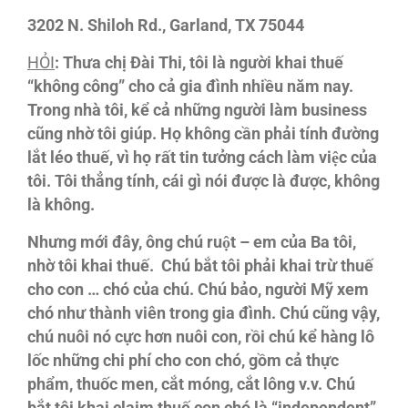
3202 N. Shiloh Rd., Garland, TX 75044
HỎI
: Thưa chị
Đài Thi, tôi là người khai thuế
“không công” cho cả gia
đình nhiều năm nay.
Trong nhà tôi, kể cả những người làm business
cũng nhờ tôi giúp. Họ không cần phải tính đường
lắt léo thuế, vì họ rất tin tưởng cách làm việc của
tôi. Tôi thẳng tính, cái gì nói
được là
được, không
là không.
Nhưng mới
đây, ông chú ruột – em của Ba tôi,
nhờ tôi khai thuế. Chú
bắt tôi phải khai trừ thuế
cho con … chó của chú. Chú bảo, người Mỹ xem
chó như thành
viên trong gia đình. Chú cũng vậy,
chú nuôi nó cực hơn nuôi con, rồi chú kể hàng lô
lốc những chi phí cho con chó, gồm cả thực
phẩm, thuốc men, cắt móng, cắt lông v.v. Chú