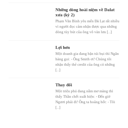
Những dòng hoài niệm về Dalat
xưa (kỳ 2)
Phạm Văn Bình yêu mến Đà Lạt rất nhiều
vì người đọc cảm nhận được qua những
dòng tùy bút của ông vô vàn lưu [...]
Lợi hơn
Một doanh gia đang bận túi bụi thì Ngân
hàng gọi: - Ông Smith ơi! Chúng tôi
nhận thấy thẻ credit của ông có những
[...]
Thay đổi
Một triệu phú đang nằm mơ màng thì
thấy Thần chết xuất hiện: - Đến giờ
Ngươi phải đi! Ông ta hoảng hốt: - Tôi
[...]