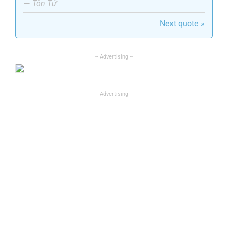
—
Tôn Tử
Next quote »