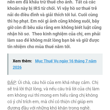
nên em đã khấu trừ thuế cho ảnh. Tất cả các
khoản này bị IRS từ chối. Vì vậy hồ sơ thuế trễ
nải do điều đình và giải thích tới lui. Cuối cùng
thì họ phạt. Em nói gì ảnh cũng không xuôi, bây
giờ còn đi bêu xấu rằng em không biết luật cũng
nhận hồ sơ. Theo kinh nghiệm của chị, em phải
làm sao để không mất lòng bạn bè và giữ được
tín nhiệm cho mùa thuế năm tới.
Xem thêm:
Mục Thuế Vụ ngày 16 tháng 7 năm
2026
ĐA
́P
: Úi chà, câu hỏi của em khá nhạy cảm. Chị
sẽ trả lời thật lòng, và nếu câu trả lời của chị làm
em không vui thì mong em hiểu rằng chị không
có ý chỉ trích em, mà chỉ có thiện chí giúp em
đương đầu với những khó khăn trong nghề.