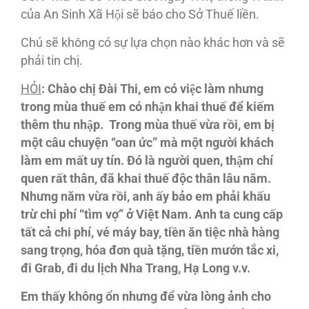
của An Sinh Xã Hội sẽ báo cho Sở Thuế liền.
Chú sẽ không có sự lựa chọn nào khác hơn và sẽ
phải tin chị.
HỎI
: Chào chị Đài Thi, em có việc làm nhưng
trong mùa thuế em có nhận khai thuế để kiếm
thêm thu nhập. Trong mùa thuế vừa rồi, em bị
một câu chuyện “oan ức” mà một người khách
làm em mất uy tín. Đó là người quen, thậm chí
quen rất thân, đã khai thuế độc thân lâu năm.
Nhưng năm vừa rồi, anh ấy bảo em phải khấu
trừ chi phí “tìm vợ” ở Việt Nam. Anh ta cung cấp
tất cả chi phí, vé máy bay, tiền ăn tiệc nhà hàng
sang trọng, hóa đơn quà tặng, tiền mướn tắc xi,
đi Grab, đi du lịch Nha Trang, Hạ Long v.v.
Em thấy không ổn nhưng để vừa lòng ảnh cho