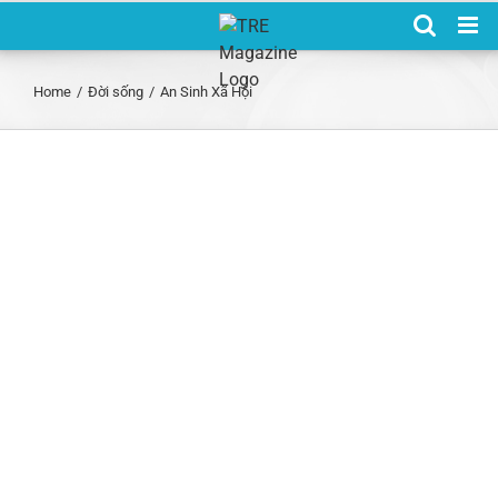
Skip
to
content
Home
/
Đời sống
/
An Sinh Xã Hội