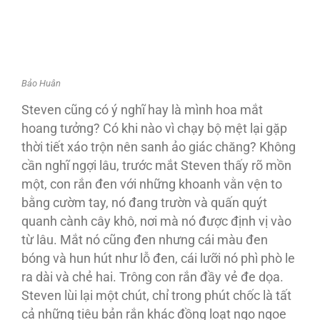
Bảo Huân
Steven cũng có ý nghĩ hay là mình hoa mắt
hoang tưởng? Có khi nào vì chạy bộ mệt lại gặp
thời tiết xáo trộn nên sanh ảo giác chăng? Không
cần nghĩ ngợi lâu, trước mắt Steven thấy rõ mồn
một, con rắn đen với những khoanh vằn vện to
bằng cườm tay, nó đang trườn và quấn quýt
quanh cành cây khô, nơi mà nó được định vị vào
từ lâu. Mắt nó cũng đen nhưng cái màu đen
bóng và hun hút như lỗ đen, cái lưỡi nó phì phò le
ra dài và chẻ hai. Trông con rắn đầy vẻ đe dọa.
Steven lùi lại một chút, chỉ trong phút chốc là tất
cả những tiêu bản rắn khác đồng loạt ngo ngoe