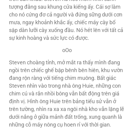
tượng đằng sau khung cửa kiếng ấy. Cái sợ làm
cho nó cứng đơ cả người và đứng sững dưới cơn
mưa, ngay khoảnh khắc ấy, chiếc máy cày bổ
sập dàn lưỡi cày xuống đầu. Nó hét lên với tất cả
sự kinh hoàng và sức lực có được.
oOo
Steven choàng tỉnh, mở mắt ra thấy mình đang
ngồi trên chiếc ghế bập bênh bên hiên, khu vườn
đang rộn ràng với tiếng chim muông. Bất giác
Steven nhìn vào trong nhà ông Huie, những con
chim cú và rắn nhồi bông vẫn bất động trên giá
định vị. Hình ông Huie trên bảng tiểu sử vẫn ở
trên tường, nhìn ra xa xa ngôi nhà kho vẫn lặng lẽ
dưới nắng ở giữa mảnh đất trống, xung quanh là
những cỗ máy nông cụ hoen rỉ với thời gian.