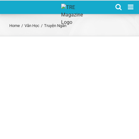
Skip
to
content
Home
/
Văn Học
/
Truyện Ngắn