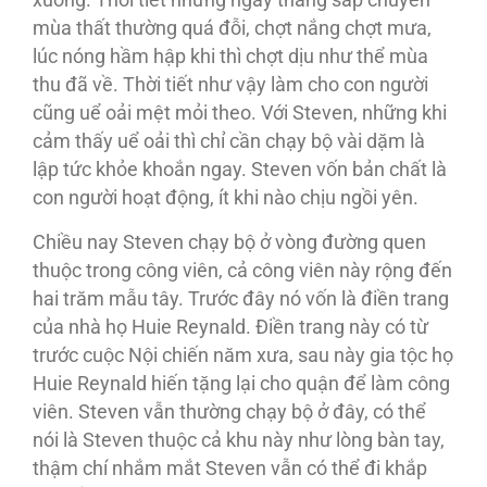
xuống. Thời tiết những ngày tháng sắp chuyển
mùa thất thường quá đỗi, chợt nắng chợt mưa,
lúc nóng hầm hập khi thì chợt dịu như thể mùa
thu đã về. Thời tiết như vậy làm cho con người
cũng uể oải mệt mỏi theo. Với Steven, những khi
cảm thấy uể oải thì chỉ cần chạy bộ vài dặm là
lập tức khỏe khoắn ngay. Steven vốn bản chất là
con người hoạt động, ít khi nào chịu ngồi yên.
Chiều nay Steven chạy bộ ở vòng đường quen
thuộc trong công viên, cả công viên này rộng đến
hai trăm mẫu tây. Trước đây nó vốn là điền trang
của nhà họ Huie Reynald. Điền trang này có từ
trước cuộc Nội chiến năm xưa, sau này gia tộc họ
Huie Reynald hiến tặng lại cho quận để làm công
viên. Steven vẫn thường chạy bộ ở đây, có thể
nói là Steven thuộc cả khu này như lòng bàn tay,
thậm chí nhắm mắt Steven vẫn có thể đi khắp