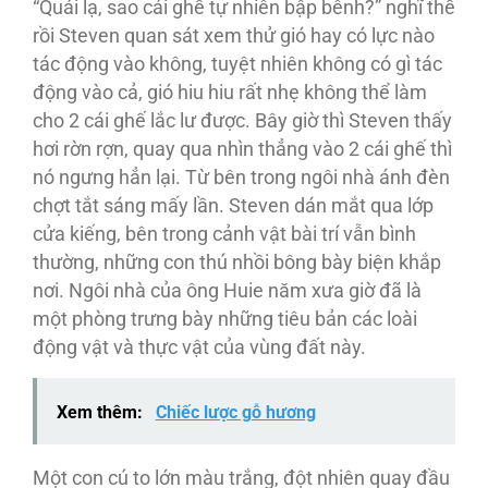
“Quái lạ, sao cái ghế tự nhiên bập bênh?” nghĩ thế
rồi Steven quan sát xem thử gió hay có lực nào
tác động vào không, tuyệt nhiên không có gì tác
động vào cả, gió hiu hiu rất nhẹ không thể làm
cho 2 cái ghế lắc lư được. Bây giờ thì Steven thấy
hơi rờn rợn, quay qua nhìn thẳng vào 2 cái ghế thì
nó ngưng hẳn lại. Từ bên trong ngôi nhà ánh đèn
chợt tắt sáng mấy lần. Steven dán mắt qua lớp
cửa kiếng, bên trong cảnh vật bài trí vẫn bình
thường, những con thú nhồi bông bày biện khắp
nơi. Ngôi nhà của ông Huie năm xưa giờ đã là
một phòng trưng bày những tiêu bản các loài
động vật và thực vật của vùng đất này.
Xem thêm:
Chiếc lược gỗ hương
Một con cú to lớn màu trắng, đột nhiên quay đầu