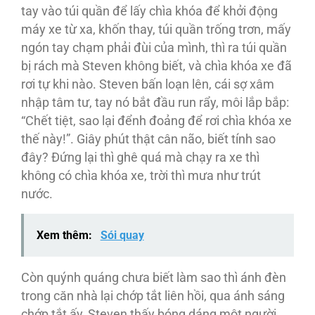
tay vào túi quần để lấy chìa khóa để khởi động
máy xe từ xa, khốn thay, túi quần trống trơn, mấy
ngón tay chạm phải đùi của mình, thì ra túi quần
bị rách mà Steven không biết, và chìa khóa xe đã
rơi tự khi nào. Steven bấn loạn lên, cái sợ xâm
nhập tâm tư, tay nó bắt đầu run rẩy, môi lắp bắp:
“Chết tiệt, sao lại đểnh đoảng để rơi chìa khóa xe
thế này!”. Giây phút thật cân não, biết tính sao
đây? Đứng lại thì ghê quá mà chạy ra xe thì
không có chìa khóa xe, trời thì mưa như trút
nước.
Xem thêm:
Sói quay
Còn quýnh quáng chưa biết làm sao thì ánh đèn
trong căn nhà lại chớp tắt liên hồi, qua ánh sáng
chớp tắt ấy, Steven thấy bóng dáng một người