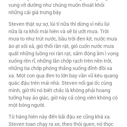
vung vít dường như chúng muốn thoát khỏi
những cái giá trưng bày
Steven thật sự sợ, lùi tí nữa thì dừng vì nếu lùi
nữa là ra khỏi mái hiên và sẽ bị ướt mưa. Trời
mưa to như trút nước, bầu trời đen kịt, nước mưa
ào ạt xối xả, gió thổi rần rật, gió cuốn nước mưa
quất những luồng roi ràn rạt, sấm động ầm ì vọng
xuống rền rĩ, những lằn chớp rạch trên nền trời,
những tia chớp phóng thẳng xuống đỉnh đồi xa
xa. Một con quạ đen to lớn bay vần vũ kêu quang
quác đậu trên mái nhà. Steven nổi gai ốc cùng
mình, giờ thì nó biết chắc là không phải hoang
tưởng hay ảo giác, giờ này cả công viên không có
một bóng người.
Từ hàng hiên này đến bãi đậu xe cũng khá xa.
Steven toan chạy ra xe, theo thói quen, nó thọc