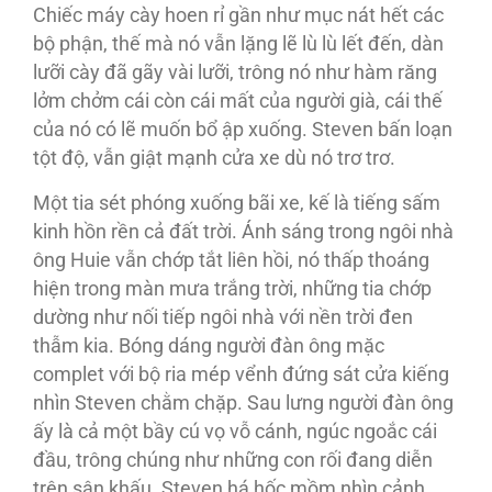
Chiếc máy cày hoen rỉ gần như mục nát hết các
bộ phận, thế mà nó vẫn lặng lẽ lù lù lết đến, dàn
lưỡi cày đã gãy vài lưỡi, trông nó như hàm răng
lởm chởm cái còn cái mất của người già, cái thế
của nó có lẽ muốn bổ ập xuống. Steven bấn loạn
tột độ, vẫn giật mạnh cửa xe dù nó trơ trơ.
Một tia sét phóng xuống bãi xe, kế là tiếng sấm
kinh hồn rền cả đất trời. Ánh sáng trong ngôi nhà
ông Huie vẫn chớp tắt liên hồi, nó thấp thoáng
hiện trong màn mưa trắng trời, những tia chớp
dường như nối tiếp ngôi nhà với nền trời đen
thẫm kia. Bóng dáng người đàn ông mặc
complet với bộ ria mép vểnh đứng sát cửa kiếng
nhìn Steven chằm chặp. Sau lưng người đàn ông
ấy là cả một bầy cú vọ vỗ cánh, ngúc ngoắc cái
đầu, trông chúng như những con rối đang diễn
trên sân khấu. Steven há hốc mồm nhìn cảnh