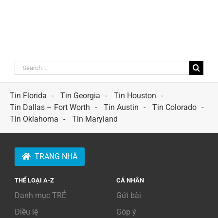
Search
for:
Tin Florida
Tin Georgia
Tin Houston
Tin Dallas – Fort Worth
Tin Austin
Tin Colorado
Tin Oklahoma
Tin Maryland
TRANG NHÀ
THỂ LOẠI A-Z
CÁ NHÂN
Danh mục TRẺ
Gửi bài
Điều lệ
Góp ý