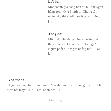
Lợi hơn
Một doanh gia đang bận túi bụi thì Ngân
hàng gọi: - Ông Smith ơi! Chúng tôi
nhận thấy thẻ credit của ông có những
[...]
Thay đổi
Một triệu phú đang nằm mơ màng thì
thấy Thần chết xuất hiện: - Đến giờ
Ngươi phải đi! Ông ta hoảng hốt: - Tôi
[...]
Khó thoát
Điện thoại một tiệm bán phone ở thành phố Cần Thơ reng ton ton. Chủ
tiệm bắt máy: - A lô! - Em, Loan nè! [...]