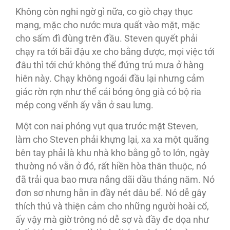
Không còn nghi ngờ gì nữa, co giò chạy thục
mạng, mặc cho nước mưa quất vào mặt, mặc
cho sấm đì đùng trên đầu. Steven quyết phải
chạy ra tới bãi đậu xe cho bằng được, mọi việc tới
đâu thì tới chứ không thể đứng trú mưa ở hàng
hiên này. Chạy không ngoái đầu lại nhưng cảm
giác rờn rợn như thể cái bóng ông già có bộ ria
mép cong vểnh ấy vẫn ở sau lưng.
Một con nai phóng vụt qua trước mặt Steven,
làm cho Steven phải khựng lại, xa xa một quãng
bên tay phải là khu nhà kho bằng gỗ to lớn, ngày
thường nó vẫn ở đó, rất hiền hòa thân thuộc, nó
đã trải qua bao mưa nắng dãi dầu tháng năm. Nó
đơn sơ nhưng hằn in đầy nét dâu bể. Nó dễ gây
thích thú và thiện cảm cho những người hoài cổ,
ấy vậy mà giờ trông nó dễ sợ và đầy đe dọa như