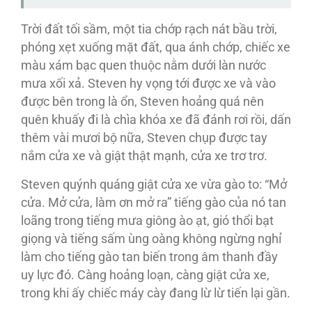
Trời đất tối sầm, một tia chớp rạch nát bầu trời,
phóng xẹt xuống mặt đất, qua ánh chớp, chiếc xe
màu xám bạc quen thuộc nằm dưới làn nước
mưa xối xả. Steven hy vọng tới được xe và vào
được bên trong là ổn, Steven hoảng quá nên
quên khuấy đi là chìa khóa xe đã đánh rơi rồi, dấn
thêm vài mươi bộ nữa, Steven chụp được tay
nắm cửa xe và giật thật mạnh, cửa xe trơ trơ.
Steven quýnh quáng giật cửa xe vừa gào to: “Mở
cửa. Mở cửa, làm ơn mở ra” tiếng gào của nó tan
loãng trong tiếng mưa giông ào ạt, gió thổi bạt
giọng và tiếng sấm ùng oàng không ngừng nghỉ
làm cho tiếng gào tan biến trong âm thanh đầy
uy lực đó. Càng hoảng loạn, càng giật cửa xe,
trong khi ấy chiếc máy cày đang lừ lừ tiến lại gần.