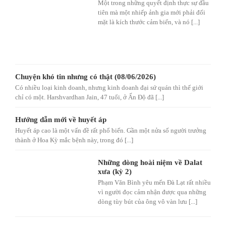
Một trong những quyết định thực sự đầu
tiên mà một nhiếp ảnh gia mới phải đối
mặt là kích thước cảm biến, và nó [...]
Chuyện khó tin nhưng có thật (08/06/2026)
Có nhiều loại kinh doanh, nhưng kinh doanh đại sứ quán thì thế giới
chỉ có một. Harshvardhan Jain, 47 tuổi, ở Ấn Độ đã [...]
Hướng dẫn mới về huyết áp
Huyết áp cao là một vấn đề rất phổ biến. Gần một nửa số người trưởng
thành ở Hoa Kỳ mắc bệnh này, trong đó [...]
Những dòng hoài niệm về Dalat
xưa (kỳ 2)
Phạm Văn Bình yêu mến Đà Lạt rất nhiều
vì người đọc cảm nhận được qua những
dòng tùy bút của ông vô vàn lưu [...]