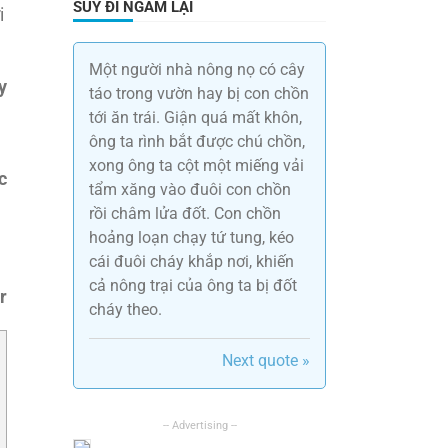
SUY ĐI NGẪM LẠI
i
Một người nhà nông nọ có cây
y
táo trong vườn hay bị con chồn
tới ăn trái. Giận quá mất khôn,
ông ta rình bắt được chú chồn,
xong ông ta cột một miếng vải
c
tẩm xăng vào đuôi con chồn
rồi châm lửa đốt. Con chồn
à
hoảng loạn chạy tứ tung, kéo
cái đuôi cháy khắp nơi, khiến
cả nông trại của ông ta bị đốt
r
cháy theo.
Next quote »