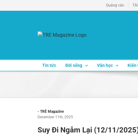
Skip
Quảng cáo
TÁ
to
content
Tin tức
Đời sống
Văn học
Kiến 
- TRẺ Magazine
December 11th, 2025
Suy Đi Ngẫm Lại (12/11/2025