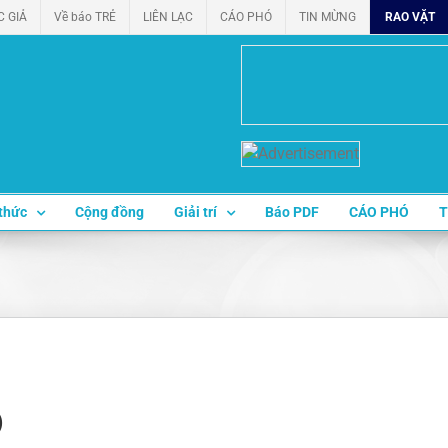
C GIẢ
Về báo TRẺ
LIÊN LẠC
CÁO PHÓ
TIN MỪNG
RAO VẶT
thức
Cộng đồng
Giải trí
Báo PDF
CÁO PHÓ
T
)