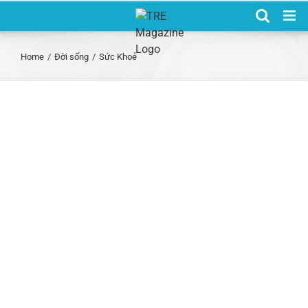
Skip
to
content
Home
/
Đời sống
/
Sức Khoẻ