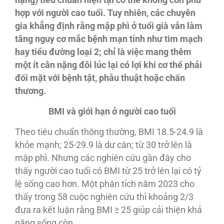
nặng) tiêu chuẩn hiện tại có thể không còn phù
hợp với người cao tuổi. Tuy nhiên, các chuyên
gia khẳng định rằng mập phì ở tuổi già vẫn làm
tăng nguy cơ mắc bệnh mạn tính như tim mạch
hay tiểu đường loại 2; chỉ là việc mang thêm
một ít cân nặng đôi lúc lại có lợi khi cơ thể phải
đối mặt với bệnh tật, phẫu thuật hoặc chấn
thương.
BMI và giới hạn ở người cao tuổi
Theo tiêu chuẩn thông thường, BMI 18.5-24.9 là
khỏe mạnh; 25-29.9 là dư cân; từ 30 trở lên là
mập phì. Nhưng các nghiên cứu gần đây cho
thấy người cao tuổi có BMI từ 25 trở lên lại có tỷ
lệ sống cao hơn. Một phân tích năm 2023 cho
thấy trong 58 cuộc nghiên cứu thì khoảng 2/3
đưa ra kết luận rằng BMI ≥ 25 giúp cải thiện khả
năng sống còn.