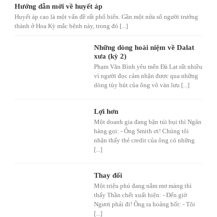
Hướng dẫn mới về huyết áp
Huyết áp cao là một vấn đề rất phổ biến. Gần một nửa số người trưởng
thành ở Hoa Kỳ mắc bệnh này, trong đó [...]
Những dòng hoài niệm về Dalat
xưa (kỳ 2)
Phạm Văn Bình yêu mến Đà Lạt rất nhiều
vì người đọc cảm nhận được qua những
dòng tùy bút của ông vô vàn lưu [...]
Lợi hơn
Một doanh gia đang bận túi bụi thì Ngân
hàng gọi: - Ông Smith ơi! Chúng tôi
nhận thấy thẻ credit của ông có những
[...]
Thay đổi
Một triệu phú đang nằm mơ màng thì
thấy Thần chết xuất hiện: - Đến giờ
Ngươi phải đi! Ông ta hoảng hốt: - Tôi
[...]