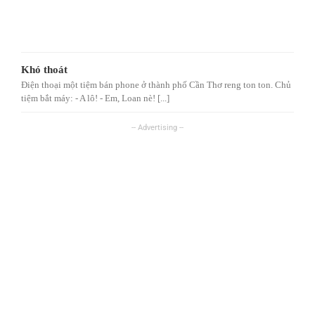
Khó thoát
Điện thoại một tiệm bán phone ở thành phố Cần Thơ reng ton ton. Chủ
tiệm bắt máy: - A lô! - Em, Loan nè! [...]