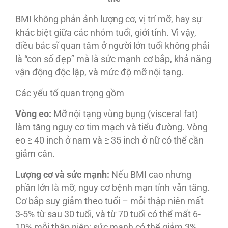
BMI không phản ảnh lượng cơ, vị trí mỡ, hay sự
khác biệt giữa các nhóm tuổi, giới tính. Vì vậy,
điều bác sĩ quan tâm ở người lớn tuổi không phải
là “con số đẹp” mà là sức mạnh cơ bắp, khả năng
vận động độc lập, và mức độ mỡ nội tạng.
Các yếu tố quan trọng gồm
Vòng eo:
Mỡ nội tạng vùng bụng (visceral fat)
làm tăng nguy cơ tim mạch và tiểu đường. Vòng
eo ≥ 40 inch ở nam và ≥ 35 inch ở nữ có thể cần
giảm cân.
Lượng cơ và sức mạnh:
Nếu BMI cao nhưng
phần lớn là mỡ, nguy cơ bệnh mạn tính vẫn tăng.
Cơ bắp suy giảm theo tuổi – mỗi thập niên mất
3-5% từ sau 30 tuổi, và từ 70 tuổi có thể mất 6-
10% mỗi thập niên; sức mạnh có thể giảm 3%