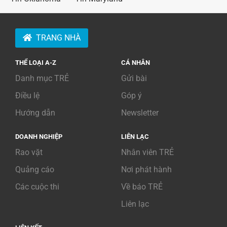
TRANG NHÀ
THỂ LOẠI A-Z
CÁ NHÂN
Danh mục TRẺ
Gửi bài
Điều lệ
Góp ý
Hướng dẫn
Newsletter
DOANH NGHIỆP
LIÊN LẠC
Rao vặt
Nhân viên TRẺ
Quảng cáo
Nơi phát hành
Các cuộc thi
Về báo TRẺ
Liên lạc