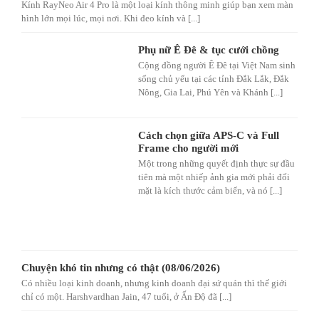
Kính RayNeo Air 4 Pro là một loại kính thông minh giúp bạn xem màn
hình lớn mọi lúc, mọi nơi. Khi đeo kính và [...]
Phụ nữ Ê Đê & tục cưới chồng
Cộng đồng người Ê Đê tại Việt Nam sinh
sống chủ yếu tại các tỉnh Đắk Lắk, Đắk
Nông, Gia Lai, Phú Yên và Khánh [...]
Cách chọn giữa APS-C và Full
Frame cho người mới
Một trong những quyết định thực sự đầu
tiên mà một nhiếp ảnh gia mới phải đối
mặt là kích thước cảm biến, và nó [...]
Chuyện khó tin nhưng có thật (08/06/2026)
Có nhiều loại kinh doanh, nhưng kinh doanh đại sứ quán thì thế giới
chỉ có một. Harshvardhan Jain, 47 tuổi, ở Ấn Độ đã [...]