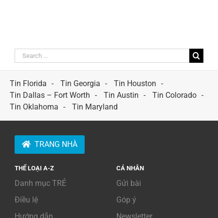
Search
for:
Tin Florida
Tin Georgia
Tin Houston
Tin Dallas – Fort Worth
Tin Austin
Tin Colorado
Tin Oklahoma
Tin Maryland
TRANG NHÀ
THỂ LOẠI A-Z
CÁ NHÂN
Danh mục TRẺ
Gửi bài
Điều lệ
Góp ý
Hướng dẫn
Newsletter