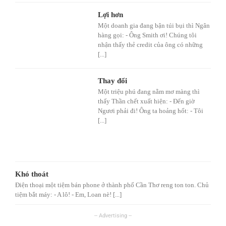
Lợi hơn
Một doanh gia đang bận túi bụi thì Ngân
hàng gọi: - Ông Smith ơi! Chúng tôi
nhận thấy thẻ credit của ông có những
[...]
Thay đổi
Một triệu phú đang nằm mơ màng thì
thấy Thần chết xuất hiện: - Đến giờ
Ngươi phải đi! Ông ta hoảng hốt: - Tôi
[...]
Khó thoát
Điện thoại một tiệm bán phone ở thành phố Cần Thơ reng ton ton. Chủ
tiệm bắt máy: - A lô! - Em, Loan nè! [...]