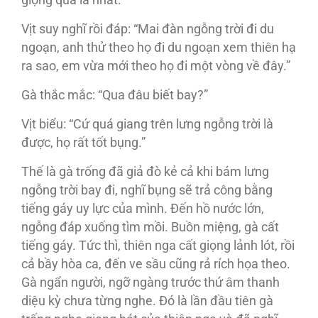
giọng qua là nhất.”
Vịt suy nghĩ rồi đáp: “Mai đàn ngỗng trời đi du
ngoạn, anh thử theo họ đi du ngoạn xem thiên hạ
ra sao, em vừa mới theo họ đi một vòng về đây.”
Gà thắc mắc: “Qua đâu biết bay?”
Vịt biểu: “Cứ quá giang trên lưng ngỗng trời là
được, họ rất tốt bụng.”
Thế là gà trống đã giả đò kẻ cả khi bám lưng
ngỗng trời bay đi, nghĩ bụng sẽ trả công bằng
tiếng gáy uy lực của mình. Đến hồ nước lớn,
ngỗng đáp xuống tìm mồi. Buồn miệng, gà cất
tiếng gáy. Tức thì, thiên nga cất giọng lảnh lót, rồi
cả bầy hòa ca, đến ve sầu cũng rả rích họa theo.
Gà ngẩn người, ngỡ ngàng trước thứ âm thanh
diệu kỳ chưa từng nghe. Đó là lần đầu tiên gà