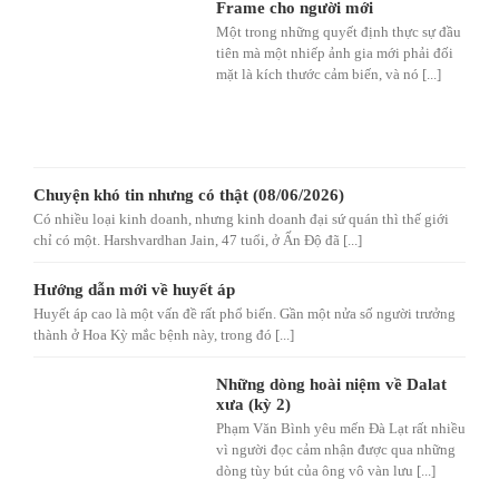
Frame cho người mới
Một trong những quyết định thực sự đầu
tiên mà một nhiếp ảnh gia mới phải đối
mặt là kích thước cảm biến, và nó [...]
Chuyện khó tin nhưng có thật (08/06/2026)
Có nhiều loại kinh doanh, nhưng kinh doanh đại sứ quán thì thế giới
chỉ có một. Harshvardhan Jain, 47 tuổi, ở Ấn Độ đã [...]
Hướng dẫn mới về huyết áp
Huyết áp cao là một vấn đề rất phổ biến. Gần một nửa số người trưởng
thành ở Hoa Kỳ mắc bệnh này, trong đó [...]
Những dòng hoài niệm về Dalat
xưa (kỳ 2)
Phạm Văn Bình yêu mến Đà Lạt rất nhiều
vì người đọc cảm nhận được qua những
dòng tùy bút của ông vô vàn lưu [...]