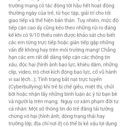
trường mạng có tác động tới hầu hết hoạt động
thường ngày của trẻ, từ học tập, giải trí cho tới
giao tiếp và thể hiện bản thân. Tuy nhiên, mức độ
tiếp cận cao ấy cũng kéo theo những rủi ro đáng
kể khi có 9/10 thiếu niên được khảo sát cho biết
các em từng trực tiếp hoặc gián tiếp gặp những
vấn đề không hay trên môi trường mạng! Chẳng
hạn các em rất dễ dàng tiếp cận các thông tin
xấu, độc hại (hình ảnh bạo lực, khiêu dâm, những
clip, video, trò chơi kích động bạo lực, cổ vũ hành
vi sai lệch…); Tình trạng bắt nạt trực tuyến
(Cyberbullying) khi trẻ bị chế giễu, miệt thị, chửi
bới hoặc nhận lấy những bình luận ác ý từ bạn bè
và người lạ trên mạng; Nguy cơ xâm phạm đời tư
cá nhân: Một số thông tin do trẻ đăng tải tưởng
chừng vô hại (hình ảnh, dòng trạng thái hay
trường lớp, địa chỉ nơi ở) có thể bị kẻ xấu lợi dụng