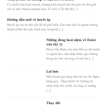
Có nhiều loại kinh doanh, nhưng kinh doanh đại sứ quán thì thế giới
chỉ có một. Harshvardhan Jain, 47 tuổi, ở Ấn Độ đã [...]
Hướng dẫn mới về huyết áp
Huyết áp cao là một vấn đề rất phổ biến. Gần một nửa số người trưởng
thành ở Hoa Kỳ mắc bệnh này, trong đó [...]
Những dòng hoài niệm về Dalat
xưa (kỳ 2)
Phạm Văn Bình yêu mến Đà Lạt rất nhiều
vì người đọc cảm nhận được qua những
dòng tùy bút của ông vô vàn lưu [...]
Lợi hơn
Một doanh gia đang bận túi bụi thì Ngân
hàng gọi: - Ông Smith ơi! Chúng tôi
nhận thấy thẻ credit của ông có những
[...]
Thay đổi