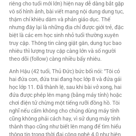
riêng cho tuổi mới lớn) hiện nay dễ dàng bắt gặp
vô số hình ảnh, bài viết mang nội dung dung tục,
thậm chí khiêu dâm và phản giáo dục. Thế
nhưng đây lại là những địa chỉ được giới trẻ, đặc
biệt là các em học sinh nhỏ tuổi thường xuyên
truy cập. Thông tin càng giật gân, dung tục bao
nhiêu thì lượng truy cập càng lớn và số người
theo dõi (follow) càng nhiều bấy nhiêu.
Anh Hậu (42 tuổi, Thủ Đức) bức bối nói: “Tôi có
hai đứa con, đứa trai đang học lớp 8 và đứa gái
học lớp 11. Đã thành lệ, sau khi bài vở xong, hai
đứa được phép lên mạng (bằng máy tính) hoặc
chơi điện tử chừng một tiếng rưỡi đồng hồ. Tôi
nghĩ nếu cấm không cho chúng dùng máy tính
cũng không phải cách hay, vì sử dụng máy tính
thành thạo cũng như biết lên mạng để tìm hiểu
thông tin trong thời đại công nghệ 4.0 như hiện