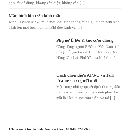
gọn, rất dễ dùng, không cần điện, không cần [...]
Màn hình lớn trên kính mắt
Kính RayNeo Air 4 Pro là một loại kính thông minh giúp bạn xem màn
hình lớn mọi lúc, mọi nơi. Khi đeo kính và [...]
Phụ nữ Ê Đê & tục cưới chồng
Cộng đồng người Ê Đê tại Việt Nam sinh
sống chủ yếu tại các tỉnh Đắk Lắk, Đắk
Nông, Gia Lai, Phú Yên và Khánh [...]
Cách chọn giữa APS-C và Full
Frame cho người mới
Một trong những quyết định thực sự đầu
tiên mà một nhiếp ảnh gia mới phải đối
mặt là kích thước cảm biến, và nó [...]
Chuyện khó tin nhưng có thật (08/06/2026)