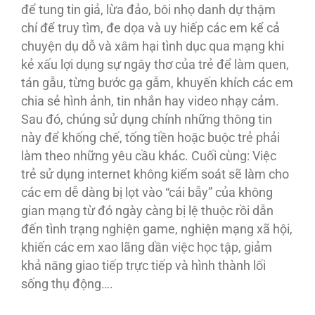
để tung tin giả, lừa đảo, bôi nhọ danh dự thậm
chí để truy tìm, đe dọa và uy hiếp các em kể cả
chuyện dụ dỗ và xâm hại tình dục qua mạng khi
kẻ xấu lợi dụng sự ngây thơ của trẻ để làm quen,
tán gẫu, từng bước gạ gẫm, khuyến khích các em
chia sẻ hình ảnh, tin nhắn hay video nhạy cảm.
Sau đó, chúng sử dụng chính những thông tin
này để khống chế, tống tiền hoặc buộc trẻ phải
làm theo những yêu cầu khác. Cuối cùng: Việc
trẻ sử dụng internet không kiểm soát sẽ làm cho
các em dễ dàng bị lọt vào “cái bẫy” của không
gian mạng từ đó ngày càng bị lệ thuộc rồi dẫn
đến tình trạng nghiện game, nghiện mạng xã hội,
khiến các em xao lãng dần việc học tập, giảm
khả năng giao tiếp trực tiếp và hình thành lối
sống thụ động….