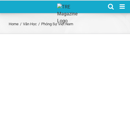
Skip
to
content
Home
/
Văn Học
/
Phóng Sự Việt Nam