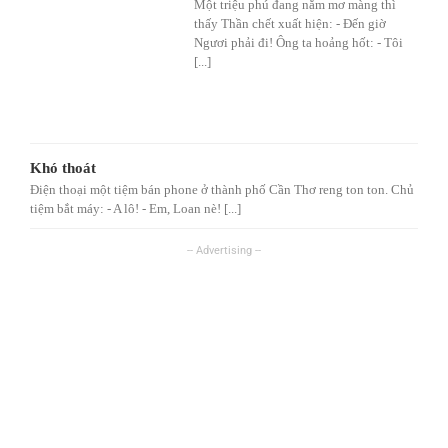
Một triệu phú đang nằm mơ màng thì
thấy Thần chết xuất hiện: - Đến giờ
Ngươi phải đi! Ông ta hoảng hốt: - Tôi
[...]
Khó thoát
Điện thoại một tiệm bán phone ở thành phố Cần Thơ reng ton ton. Chủ
tiệm bắt máy: - A lô! - Em, Loan nè! [...]