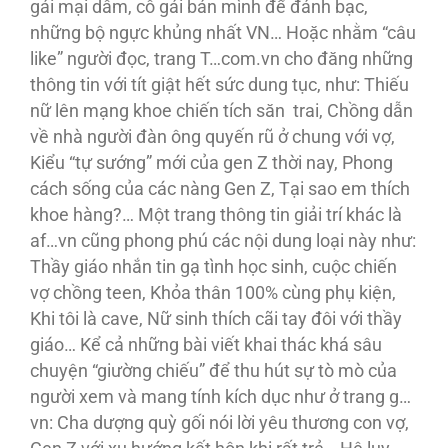
gái mại dâm, cô gái bán mình để đánh bạc,
những bộ ngực khủng nhất VN… Hoặc nhằm “câu
like” người đọc, trang T…com.vn cho đăng những
thông tin với tít giật hết sức dung tục, như: Thiếu
nữ lên mạng khoe chiến tích săn trai, Chồng dẫn
về nhà người đàn ông quyến rũ ở chung với vợ,
Kiểu “tự sướng” mới của gen Z thời nay, Phong
cách sống của các nàng Gen Z, Tại sao em thích
khoe hàng?… Một trang thông tin giải trí khác là
af…vn cũng phong phú các nội dung loại này như:
Thầy giáo nhắn tin gạ tình học sinh, cuộc chiến
vợ chồng teen, Khỏa thân 100% cùng phụ kiện,
Khi tôi là cave, Nữ sinh thích cãi tay đôi với thầy
giáo… Kể cả những bài viết khai thác khá sâu
chuyện “giường chiếu” để thu hút sự tò mò của
người xem và mang tính kích dục như ở trang g…
vn: Cha dượng quỳ gối nói lời yêu thương con vợ,