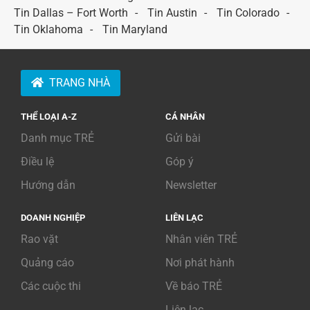
Tin Dallas – Fort Worth
Tin Austin
Tin Colorado
Tin Oklahoma
Tin Maryland
TRANG NHÀ
THỂ LOẠI A-Z
CÁ NHÂN
Danh mục TRẺ
Gửi bài
Điều lệ
Góp ý
Hướng dẫn
Newsletter
DOANH NGHIỆP
LIÊN LẠC
Rao vặt
Nhân viên TRẺ
Quảng cáo
Nơi phát hành
Các cuộc thi
Về báo TRẺ
Liên lạc