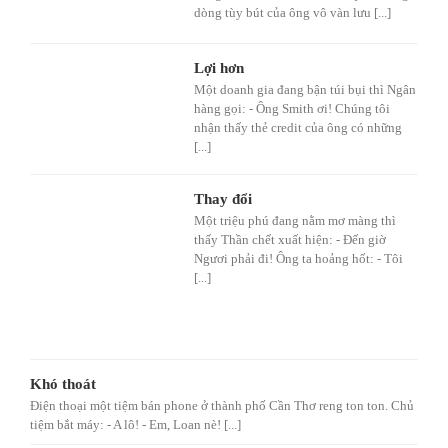
dòng tùy bút của ông vô vàn lưu [...]
Lợi hơn
Một doanh gia đang bận túi bụi thì Ngân
hàng gọi: - Ông Smith ơi! Chúng tôi
nhận thấy thẻ credit của ông có những
[...]
Thay đổi
Một triệu phú đang nằm mơ màng thì
thấy Thần chết xuất hiện: - Đến giờ
Ngươi phải đi! Ông ta hoảng hốt: - Tôi
[...]
Khó thoát
Điện thoại một tiệm bán phone ở thành phố Cần Thơ reng ton ton. Chủ
tiệm bắt máy: - A lô! - Em, Loan nè! [...]