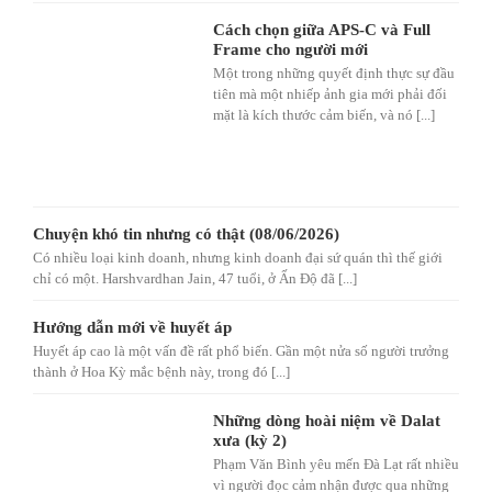
Cách chọn giữa APS-C và Full
Frame cho người mới
Một trong những quyết định thực sự đầu
tiên mà một nhiếp ảnh gia mới phải đối
mặt là kích thước cảm biến, và nó [...]
Chuyện khó tin nhưng có thật (08/06/2026)
Có nhiều loại kinh doanh, nhưng kinh doanh đại sứ quán thì thế giới
chỉ có một. Harshvardhan Jain, 47 tuổi, ở Ấn Độ đã [...]
Hướng dẫn mới về huyết áp
Huyết áp cao là một vấn đề rất phổ biến. Gần một nửa số người trưởng
thành ở Hoa Kỳ mắc bệnh này, trong đó [...]
Những dòng hoài niệm về Dalat
xưa (kỳ 2)
Phạm Văn Bình yêu mến Đà Lạt rất nhiều
vì người đọc cảm nhận được qua những