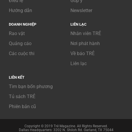
Điều lệ
Góp ý
Hướng dẫn
Newsletter
DOANH NGHIỆP
LIÊN LẠC
Rao vặt
Nhân viên TRẺ
Quảng cáo
Nơi phát hành
Các cuộc thi
Về báo TRẺ
Liên lạc
LIÊN KẾT
Tìm bạn bốn phương
Tủ sách TRẺ
Phiên bản cũ
Copyright © 2019 Trẻ Magazine. All Rights Reserved.
Dallas Headquarters: 3202 N. Shiloh Rd. Garland, TX 75044