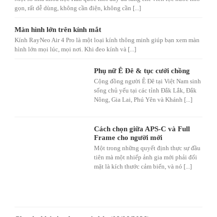
gọn, rất dễ dùng, không cần điện, không cần [...]
Màn hình lớn trên kính mắt
Kính RayNeo Air 4 Pro là một loại kính thông minh giúp bạn xem màn
hình lớn mọi lúc, mọi nơi. Khi đeo kính và [...]
Phụ nữ Ê Đê & tục cưới chồng
Cộng đồng người Ê Đê tại Việt Nam sinh
sống chủ yếu tại các tỉnh Đắk Lắk, Đắk
Nông, Gia Lai, Phú Yên và Khánh [...]
Cách chọn giữa APS-C và Full
Frame cho người mới
Một trong những quyết định thực sự đầu
tiên mà một nhiếp ảnh gia mới phải đối
mặt là kích thước cảm biến, và nó [...]