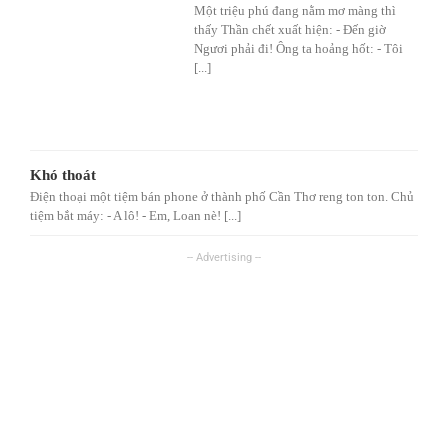
Một triệu phú đang nằm mơ màng thì
thấy Thần chết xuất hiện: - Đến giờ
Ngươi phải đi! Ông ta hoảng hốt: - Tôi
[...]
Khó thoát
Điện thoại một tiệm bán phone ở thành phố Cần Thơ reng ton ton. Chủ
tiệm bắt máy: - A lô! - Em, Loan nè! [...]