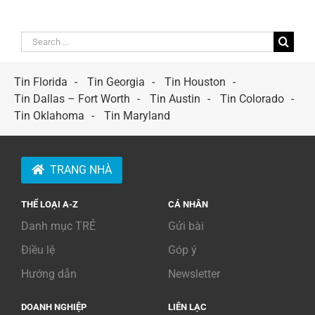
Search
for:
Tin Florida
Tin Georgia
Tin Houston
Tin Dallas – Fort Worth
Tin Austin
Tin Colorado
Tin Oklahoma
Tin Maryland
TRANG NHÀ
THỂ LOẠI A-Z
CÁ NHÂN
Danh mục TRẺ
Gửi bài
Điều lệ
Góp ý
Hướng dẫn
Newsletter
DOANH NGHIỆP
LIÊN LẠC