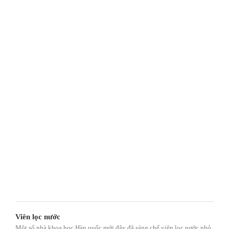
Viên lọc nước
Một số nhà khoa học Hàn quốc mới đây đã sáng chế viên lọc nước nhỏ