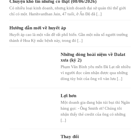
Chuyện khó tin nhưng có thật (08/06/2026)
Có nhiều loại kinh doanh, nhưng kinh doanh đại sứ quán thì thế giới
chỉ có một. Harshvardhan Jain, 47 tuổi, ở Ấn Độ đã [...]
Hướng dẫn mới về huyết áp
Huyết áp cao là một vấn đề rất phổ biến. Gần một nửa số người trưởng
thành ở Hoa Kỳ mắc bệnh này, trong đó [...]
Những dòng hoài niệm về Dalat
xưa (kỳ 2)
Phạm Văn Bình yêu mến Đà Lạt rất nhiều
vì người đọc cảm nhận được qua những
dòng tùy bút của ông vô vàn lưu [...]
Lợi hơn
Một doanh gia đang bận túi bụi thì Ngân
hàng gọi: - Ông Smith ơi! Chúng tôi
nhận thấy thẻ credit của ông có những
[...]
Thay đổi