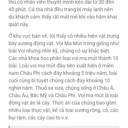
thú có nhân viên thuyết minh kéo dài từ 30 đến
45 phút. Cả tòa nhà đều trang bị máy lạnh nên
du khách cảm thấy rất mát mẻ khi vào hầm khai
quật này.
Ở khu vực bán vé, tôi thấy có nhiều hiện vật trưng
bày xương động vật. Voi Ma Mút trông giống như
loài Voi nhưng nhìn kỹ, chúng có sự khác biệt.
Các nhà khoa học phân loại voi ma mút thành 10
loài. Loài voi ma mút đầu tiên xuất hiện ở miền
nam Châu Phi cách đây khoảng 5 triệu năm, loài
cuối cùng bị tuyệt chủng cách đây khoảng 10
nghìn năm. Thuở xa xưa, chúng sống ở Châu Á,
Châu Âu, Bắc Mỹ và Châu Phi. Voi ma mút là loại
động vật ăn lá cây. Thức ăn của chúng bao gồm
nhiều loại thực vật, kể cả loài xương rồng, cỏ, các
bụi rậm, các cây cao to v.v.