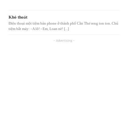
Khó thoát
Điện thoại một tiệm bán phone ở thành phố Cần Thơ reng ton ton. Chủ
tiệm bắt máy: - A lô! - Em, Loan nè! [...]