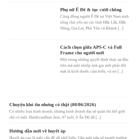
Phụ nữ Ê Đê & tục cưới chồng
Cộng đồng người Ê Đê tại Việt Nam sinh
sống chủ yếu tại các tỉnh Đắk Lắk, Đắk
Nông, Gia Lai, Phú Yên và Khánh [...]
Cách chọn giữa APS-C và Full
Frame cho người mới
Một trong những quyết định thực sự đầu
tiên mà một nhiếp ảnh gia mới phải đối
mặt là kích thước cảm biến, và nó [...]
Chuyện khó tin nhưng có thật (08/06/2026)
Có nhiều loại kinh doanh, nhưng kinh doanh đại sứ quán thì thế giới
chỉ có một. Harshvardhan Jain, 47 tuổi, ở Ấn Độ đã [...]
Hướng dẫn mới về huyết áp
Huyết áp cao là một vấn đề rất phổ biến. Gần một nửa số người trưởng