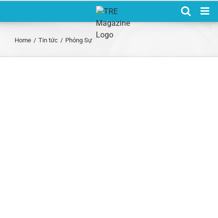
Skip
to
content
Home
/
Tin tức
/
Phóng Sự