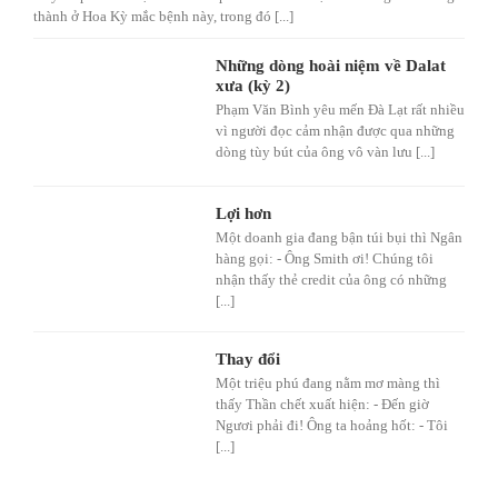
thành ở Hoa Kỳ mắc bệnh này, trong đó [...]
Những dòng hoài niệm về Dalat
xưa (kỳ 2)
Phạm Văn Bình yêu mến Đà Lạt rất nhiều
vì người đọc cảm nhận được qua những
dòng tùy bút của ông vô vàn lưu [...]
Lợi hơn
Một doanh gia đang bận túi bụi thì Ngân
hàng gọi: - Ông Smith ơi! Chúng tôi
nhận thấy thẻ credit của ông có những
[...]
Thay đổi
Một triệu phú đang nằm mơ màng thì
thấy Thần chết xuất hiện: - Đến giờ
Ngươi phải đi! Ông ta hoảng hốt: - Tôi
[...]