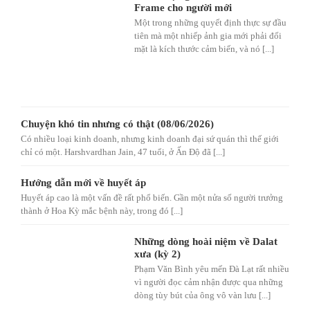
Frame cho người mới
Một trong những quyết định thực sự đầu
tiên mà một nhiếp ảnh gia mới phải đối
mặt là kích thước cảm biến, và nó [...]
Chuyện khó tin nhưng có thật (08/06/2026)
Có nhiều loại kinh doanh, nhưng kinh doanh đại sứ quán thì thế giới
chỉ có một. Harshvardhan Jain, 47 tuổi, ở Ấn Độ đã [...]
Hướng dẫn mới về huyết áp
Huyết áp cao là một vấn đề rất phổ biến. Gần một nửa số người trưởng
thành ở Hoa Kỳ mắc bệnh này, trong đó [...]
Những dòng hoài niệm về Dalat
xưa (kỳ 2)
Phạm Văn Bình yêu mến Đà Lạt rất nhiều
vì người đọc cảm nhận được qua những
dòng tùy bút của ông vô vàn lưu [...]