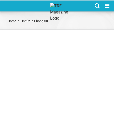
Skip
to
content
Home
/
Tin tức
/
Phóng Sự