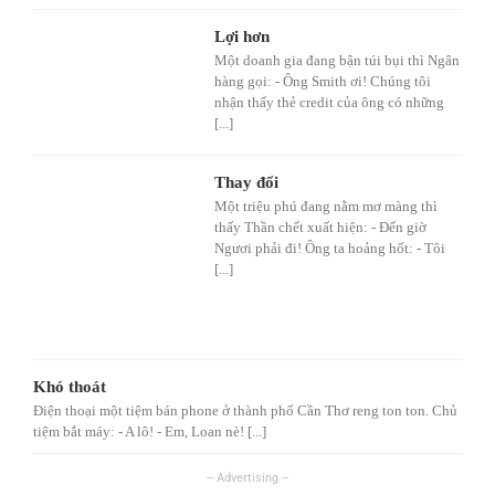
Lợi hơn
Một doanh gia đang bận túi bụi thì Ngân
hàng gọi: - Ông Smith ơi! Chúng tôi
nhận thấy thẻ credit của ông có những
[...]
Thay đổi
Một triệu phú đang nằm mơ màng thì
thấy Thần chết xuất hiện: - Đến giờ
Ngươi phải đi! Ông ta hoảng hốt: - Tôi
[...]
Khó thoát
Điện thoại một tiệm bán phone ở thành phố Cần Thơ reng ton ton. Chủ
tiệm bắt máy: - A lô! - Em, Loan nè! [...]