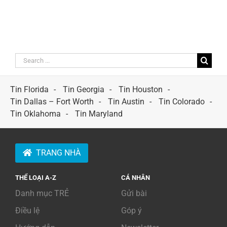
Search
for:
Tin Florida
Tin Georgia
Tin Houston
Tin Dallas – Fort Worth
Tin Austin
Tin Colorado
Tin Oklahoma
Tin Maryland
TRANG NHÀ
THỂ LOẠI A-Z
CÁ NHÂN
Danh mục TRẺ
Gửi bài
Điều lệ
Góp ý