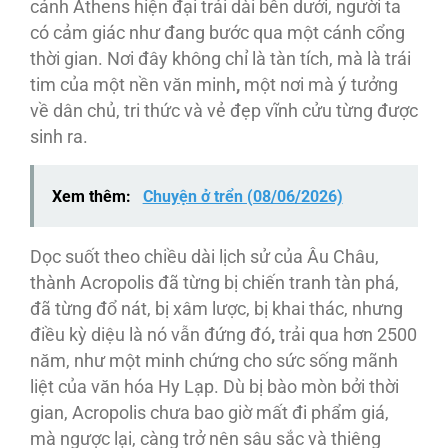
cảnh Athens hiện đại trải dài bên dưới, người ta
có cảm giác như đang bước qua một cánh cổng
thời gian. Nơi đây không chỉ là tàn tích, mà là trái
tim của một nền văn minh
,
một nơi mà ý tưởng
về dân chủ, tri thức và vẻ đẹp vĩnh cửu từng được
sinh ra.
Xem thêm:
Chuyện ở trển (08/06/2026)
Dọc suốt theo chiều dài lịch sử của Âu Châu,
thành Acropolis đã từng bị chiến tranh tàn phá,
đã từng đổ nát, bị xâm lược, bị khai thác, nhưng
điều kỳ diệu là nó vẫn đứng đó
,
trải qua hơn 2500
năm, như một minh chứng cho sức sống mãnh
liệt của văn hóa Hy Lạp. Dù bị bào mòn bởi thời
gian, Acropolis chưa bao giờ mất đi phẩm giá,
mà ngược lại, càng trở nên sâu sắc và thiêng