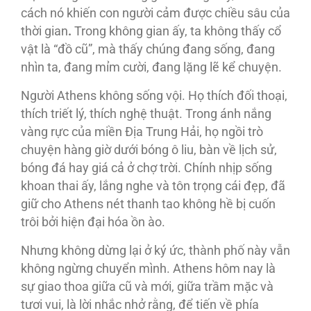
cách nó khiến con người cảm được chiều sâu của
thời gian
.
Trong không gian ấy, ta không thấy cổ
vật là “đồ cũ”, mà thấy chúng đang sống, đang
nhìn ta, đang mỉm cười, đang lặng lẽ kể chuyện.
Người Athens không sống vội. Họ thích đối thoại,
thích triết lý, thích nghệ thuật. Trong ánh nắng
vàng rực của miền Địa Trung Hải, họ ngồi trò
chuyện hàng giờ dưới bóng ô liu, bàn về lịch sử,
bóng đá hay giá cả ở chợ trời. Chính nhịp sống
khoan thai ấy, lắng nghe và tôn trọng cái đẹp, đã
giữ cho Athens nét thanh tao không hề bị cuốn
trôi bởi hiện đại hóa ồn ào.
Nhưng không dừng lại ở ký ức, thành phố này vẫn
không ngừng chuyển mình. Athens hôm nay là
sự giao thoa giữa cũ và mới, giữa trầm mặc và
tươi vui, là lời nhắc nhở rằng, để tiến về phía