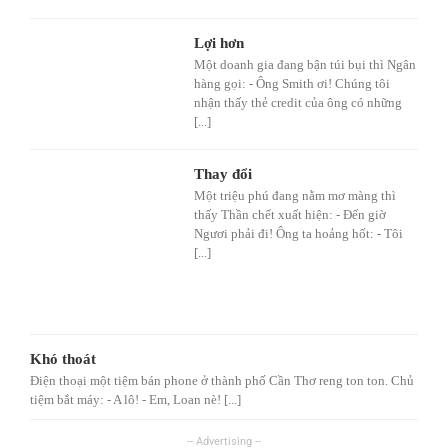
Lợi hơn
Một doanh gia đang bận túi bụi thì Ngân
hàng gọi: - Ông Smith ơi! Chúng tôi
nhận thấy thẻ credit của ông có những
[...]
Thay đổi
Một triệu phú đang nằm mơ màng thì
thấy Thần chết xuất hiện: - Đến giờ
Ngươi phải đi! Ông ta hoảng hốt: - Tôi
[...]
Khó thoát
Điện thoại một tiệm bán phone ở thành phố Cần Thơ reng ton ton. Chủ
tiệm bắt máy: - A lô! - Em, Loan nè! [...]