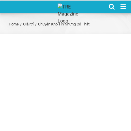
Skip
to
content
Home
/
Giải trí
/
Chuyện Khó Tin Nhưng Có Thật