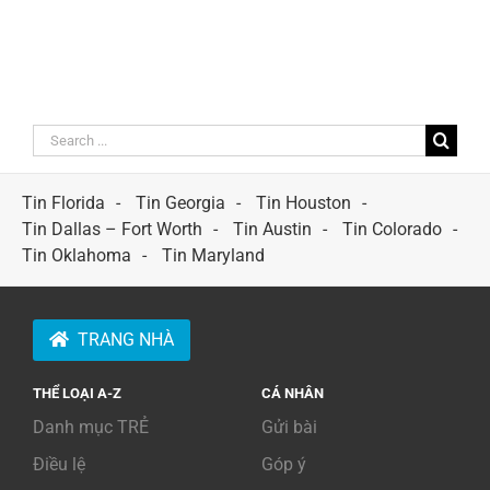
Search
for:
Tin Florida
Tin Georgia
Tin Houston
Tin Dallas – Fort Worth
Tin Austin
Tin Colorado
Tin Oklahoma
Tin Maryland
TRANG NHÀ
THỂ LOẠI A-Z
CÁ NHÂN
Danh mục TRẺ
Gửi bài
Điều lệ
Góp ý