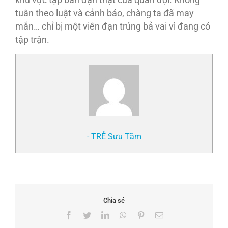
khu vực tập bắn đạn thật của quân đội. Không
tuân theo luật và cảnh báo, chàng ta đã may
mắn… chỉ bị một viên đạn trúng bả vai vì đang có
tập trận.
- TRẺ Sưu Tầm
Chia sẻ
Facebook
Twitter
LinkedIn
WhatsApp
Pinterest
Email