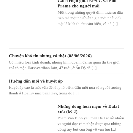
Cách chọn giữa APS-C và Full
Frame cho người mới
Một trong những quyết định thực sự đầu
tiên mà một nhiếp ảnh gia mới phải đối
mặt là kích thước cảm biến, và nó [...]
Chuyện khó tin nhưng có thật (08/06/2026)
Có nhiều loại kinh doanh, nhưng kinh doanh đại sứ quán thì thế giới
chỉ có một. Harshvardhan Jain, 47 tuổi, ở Ấn Độ đã [...]
Hướng dẫn mới về huyết áp
Huyết áp cao là một vấn đề rất phổ biến. Gần một nửa số người trưởng
thành ở Hoa Kỳ mắc bệnh này, trong đó [...]
Những dòng hoài niệm về Dalat
xưa (kỳ 2)
Phạm Văn Bình yêu mến Đà Lạt rất nhiều
vì người đọc cảm nhận được qua những
dòng tùy bút của ông vô vàn lưu [...]