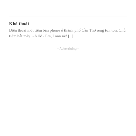
Khó thoát
Điện thoại một tiệm bán phone ở thành phố Cần Thơ reng ton ton. Chủ
tiệm bắt máy: - A lô! - Em, Loan nè! [...]