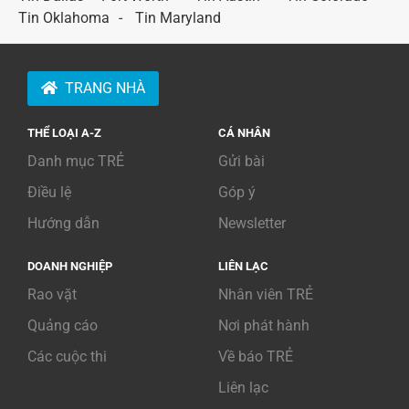
Tin Oklahoma
Tin Maryland
TRANG NHÀ
THỂ LOẠI A-Z
CÁ NHÂN
Danh mục TRẺ
Gửi bài
Điều lệ
Góp ý
Hướng dẫn
Newsletter
DOANH NGHIỆP
LIÊN LẠC
Rao vặt
Nhân viên TRẺ
Quảng cáo
Nơi phát hành
Các cuộc thi
Về báo TRẺ
Liên lạc