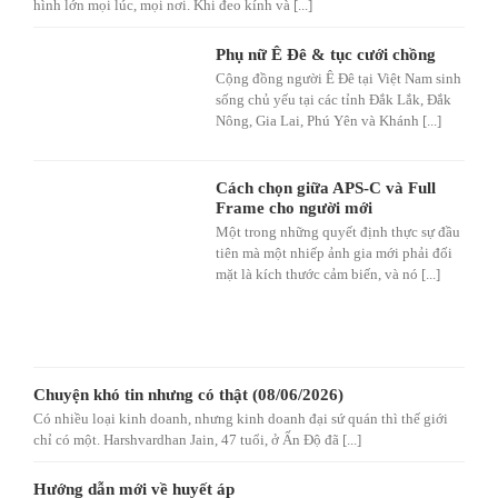
hình lớn mọi lúc, mọi nơi. Khi đeo kính và [...]
Phụ nữ Ê Đê & tục cưới chồng
Cộng đồng người Ê Đê tại Việt Nam sinh
sống chủ yếu tại các tỉnh Đắk Lắk, Đắk
Nông, Gia Lai, Phú Yên và Khánh [...]
Cách chọn giữa APS-C và Full
Frame cho người mới
Một trong những quyết định thực sự đầu
tiên mà một nhiếp ảnh gia mới phải đối
mặt là kích thước cảm biến, và nó [...]
Chuyện khó tin nhưng có thật (08/06/2026)
Có nhiều loại kinh doanh, nhưng kinh doanh đại sứ quán thì thế giới
chỉ có một. Harshvardhan Jain, 47 tuổi, ở Ấn Độ đã [...]
Hướng dẫn mới về huyết áp