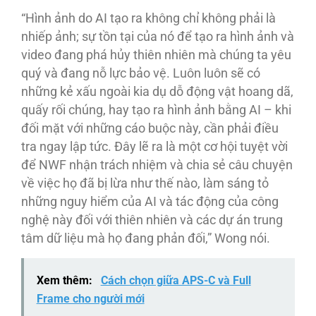
“Hình ảnh do AI tạo ra không chỉ không phải là
nhiếp ảnh; sự tồn tại của nó để tạo ra hình ảnh và
video đang phá hủy thiên nhiên mà chúng ta yêu
quý và đang nỗ lực bảo vệ. Luôn luôn sẽ có
những kẻ xấu ngoài kia dụ dỗ động vật hoang dã,
quấy rối chúng, hay tạo ra hình ảnh bằng AI – khi
đối mặt với những cáo buộc này, cần phải điều
tra ngay lập tức. Đây lẽ ra là một cơ hội tuyệt vời
để NWF nhận trách nhiệm và chia sẻ câu chuyện
về việc họ đã bị lừa như thế nào, làm sáng tỏ
những nguy hiểm của AI và tác động của công
nghệ này đối với thiên nhiên và các dự án trung
tâm dữ liệu mà họ đang phản đối,” Wong nói.
Xem thêm:
Cách chọn giữa APS-C và Full
Frame cho người mới