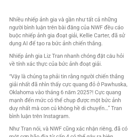
Nhiều nhiếp ảnh gia và gần như tất cả những
người bình luận trên bài đăng của NWF đều cáo
buộc nhiếp ảnh gia đoạt giải, Kellie Carter, đã sử
dụng AI để tạo ra bức ảnh chiến thắng.
Nhiếp ảnh gia Liz Tran nhanh chóng đặt câu hỏi
về tính xác thực của bức ảnh đoạt giải.
“Vậy là chúng ta phải tin rằng người chiến thắng
giải nhất đã nhìn thấy cực quang đỏ ở Pawhuska,
Oklahoma vào tháng 6 năm 2025?! Cực quang
mạnh đến mức có thể chụp được một bức ảnh
duy nhất mà con cú không hề di chuyển…” Tran
bình luận trên Instagram.
Như Tran nói, và NWF cũng xác nhận riêng, đã có
một cơn bão địa từ cấp 4 có thể gây ra hiện