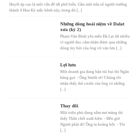
Huyết áp cao là một vấn đề rất phổ biến. Gần một nửa số người trưởng
thành ở Hoa Kỳ mắc bệnh này, trong đó [...]
Những dòng hoài niệm về Dalat
xưa (kỳ 2)
Phạm Văn Bình yêu mến Đà Lạt rất nhiều
vì người đọc cảm nhận được qua những
dòng tùy bút của ông vô vàn lưu [...]
Lợi hơn
Một doanh gia đang bận túi bụi thì Ngân
hàng gọi: - Ông Smith ơi! Chúng tôi
nhận thấy thẻ credit của ông có những
[...]
Thay đổi
Một triệu phú đang nằm mơ màng thì
thấy Thần chết xuất hiện: - Đến giờ
Ngươi phải đi! Ông ta hoảng hốt: - Tôi
[...]