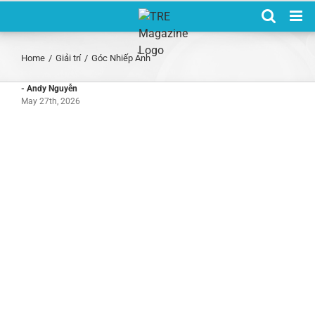
Skip
to
content
Home
/
Giải trí
/
Góc Nhiếp Ảnh
- Andy Nguyễn
May 27th, 2026