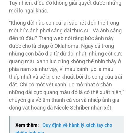
Tuy nhiên, điều đó không giải quyết được những
mối lo ngại khác.
“Không đời nào con cú lại sắc nét đến thế trong
một bức ảnh phơi sáng dài thực sự. Và ánh sáng
đến từ đâu? Trang web nói rằng bức ảnh này
được cho là chụp ở Oklahoma. Ngay cả trong
những cơn bão địa từ dữ dội nhất, những cột cực
quang màu xanh lục cũng không thể nhìn thấy ở
phía nam xa như vậy, vì màu xanh lục là màu
thấp nhất và sẽ bị che khuất bởi độ cong của trái
đất. Chỉ có một vệt xanh lục mờ nhạt ở chân
những dải cực quang màu đỏ là có thể xuất hiện,”
chuyên gia về âm thanh cá voi và nhiếp ảnh gia
động vật hoang dã Nicole Schriber nhận xét.
Xem thêm:
Quy định về hành lý xách tay cho
nhiếp ảnh gia