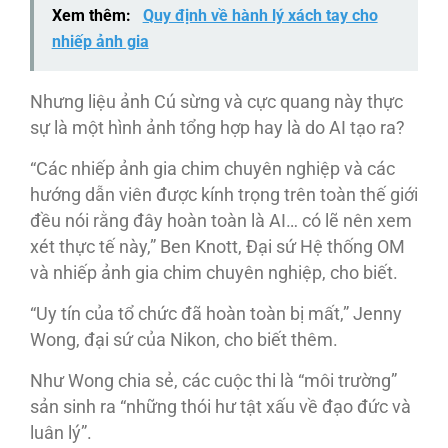
Xem thêm:
Quy định về hành lý xách tay cho
nhiếp ảnh gia
Nhưng liệu ảnh Cú sừng và cực quang này thực
sự là một hình ảnh tổng hợp hay là do AI tạo ra?
“Các nhiếp ảnh gia chim chuyên nghiệp và các
hướng dẫn viên được kính trọng trên toàn thế giới
đều nói rằng đây hoàn toàn là AI… có lẽ nên xem
xét thực tế này,” Ben Knott, Đại sứ Hệ thống OM
và nhiếp ảnh gia chim chuyên nghiệp, cho biết.
“Uy tín của tổ chức đã hoàn toàn bị mất,” Jenny
Wong, đại sứ của Nikon, cho biết thêm.
Như Wong chia sẻ, các cuộc thi là “môi trường”
sản sinh ra “những thói hư tật xấu về đạo đức và
luân lý”.