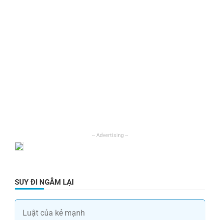
SUY ĐI NGẪM LẠI
Luật của kẻ mạnh