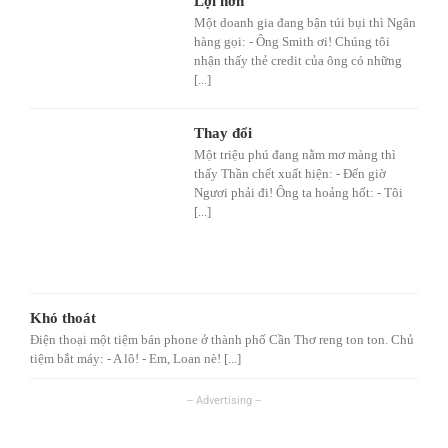
Lợi hơn
Một doanh gia đang bận túi bụi thì Ngân
hàng gọi: - Ông Smith ơi! Chúng tôi
nhận thấy thẻ credit của ông có những
[...]
Thay đổi
Một triệu phú đang nằm mơ màng thì
thấy Thần chết xuất hiện: - Đến giờ
Ngươi phải đi! Ông ta hoảng hốt: - Tôi
[...]
Khó thoát
Điện thoại một tiệm bán phone ở thành phố Cần Thơ reng ton ton. Chủ
tiệm bắt máy: - A lô! - Em, Loan nè! [...]