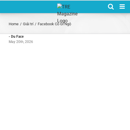
Skip
to
content
Home
/
Giải trí
/
Facebook Có Gì Ngộ
- Du Face
May 20th, 2026