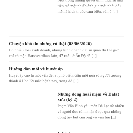
Một trong những quyết định thực sự đầu
tiên mà một nhiếp ảnh gia mới phải đối
mặt là kích thước cảm biến, và nó [...]
Chuyện khó tin nhưng có thật (08/06/2026)
Có nhiều loại kinh doanh, nhưng kinh doanh đại sứ quán thì thế giới
chỉ có một. Harshvardhan Jain, 47 tuổi, ở Ấn Độ đã [...]
Hướng dẫn mới về huyết áp
Huyết áp cao là một vấn đề rất phổ biến. Gần một nửa số người trưởng
thành ở Hoa Kỳ mắc bệnh này, trong đó [...]
Những dòng hoài niệm về Dalat
xưa (kỳ 2)
Phạm Văn Bình yêu mến Đà Lạt rất nhiều
vì người đọc cảm nhận được qua những
dòng tùy bút của ông vô vàn lưu [...]