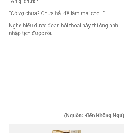
“Ăn gì chưa?”
“Có vợ chưa? Chưa hả, để làm mai cho…”
Nghe hiểu được đoạn hội thoại này thì ông anh
nhập tịch được rồi.
(Ngu
ồn: Ki
ến Không Ng
ủ)