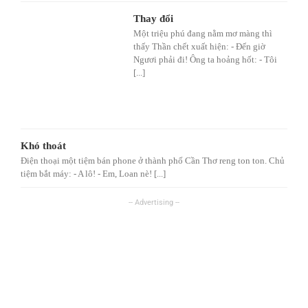
Thay đổi
Một triệu phú đang nằm mơ màng thì
thấy Thần chết xuất hiện: - Đến giờ
Ngươi phải đi! Ông ta hoảng hốt: - Tôi
[...]
Khó thoát
Điện thoại một tiệm bán phone ở thành phố Cần Thơ reng ton ton. Chủ
tiệm bắt máy: - A lô! - Em, Loan nè! [...]