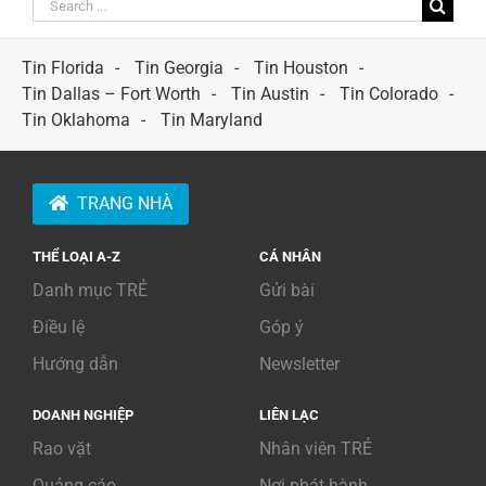
Search
for:
Tin Florida
Tin Georgia
Tin Houston
Tin Dallas – Fort Worth
Tin Austin
Tin Colorado
Tin Oklahoma
Tin Maryland
TRANG NHÀ
THỂ LOẠI A-Z
CÁ NHÂN
Danh mục TRẺ
Gửi bài
Điều lệ
Góp ý
Hướng dẫn
Newsletter
DOANH NGHIỆP
LIÊN LẠC
Rao vặt
Nhân viên TRẺ
Quảng cáo
Nơi phát hành