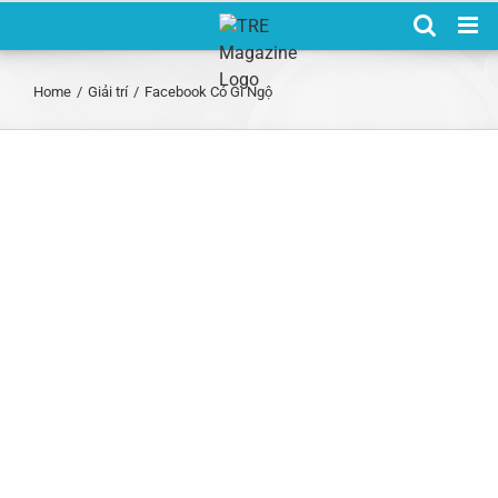
Skip
to
content
Home
/
Giải trí
/
Facebook Có Gì Ngộ