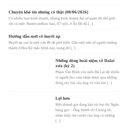
Chuyện khó tin nhưng có thật (08/06/2026)
Có nhiều loại kinh doanh, nhưng kinh doanh đại sứ quán thì thế giới
chỉ có một. Harshvardhan Jain, 47 tuổi, ở Ấn Độ đã [...]
Hướng dẫn mới về huyết áp
Huyết áp cao là một vấn đề rất phổ biến. Gần một nửa số người trưởng
thành ở Hoa Kỳ mắc bệnh này, trong đó [...]
Những dòng hoài niệm về Dalat
xưa (kỳ 2)
Phạm Văn Bình yêu mến Đà Lạt rất nhiều
vì người đọc cảm nhận được qua những
dòng tùy bút của ông vô vàn lưu [...]
Lợi hơn
Một doanh gia đang bận túi bụi thì Ngân
hàng gọi: - Ông Smith ơi! Chúng tôi
nhận thấy thẻ credit của ông có những
[...]