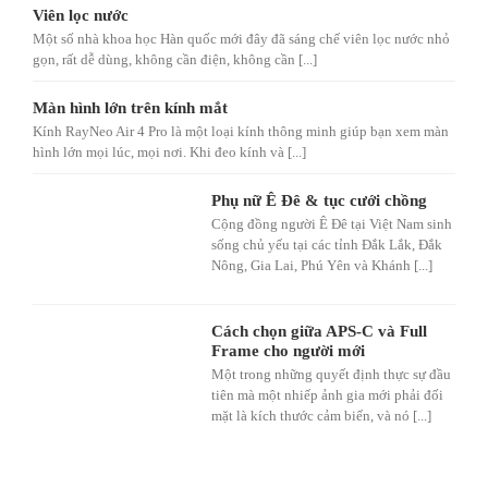
Viên lọc nước
Một số nhà khoa học Hàn quốc mới đây đã sáng chế viên lọc nước nhỏ
gọn, rất dễ dùng, không cần điện, không cần [...]
Màn hình lớn trên kính mắt
Kính RayNeo Air 4 Pro là một loại kính thông minh giúp bạn xem màn
hình lớn mọi lúc, mọi nơi. Khi đeo kính và [...]
Phụ nữ Ê Đê & tục cưới chồng
Cộng đồng người Ê Đê tại Việt Nam sinh
sống chủ yếu tại các tỉnh Đắk Lắk, Đắk
Nông, Gia Lai, Phú Yên và Khánh [...]
Cách chọn giữa APS-C và Full
Frame cho người mới
Một trong những quyết định thực sự đầu
tiên mà một nhiếp ảnh gia mới phải đối
mặt là kích thước cảm biến, và nó [...]