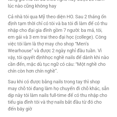
lúc nào cũng không hay
Cả nhà tôi qua Mỹ theo diện HO. Sau 2 tháng ổn
định tạm thời chỉ có tôi và ba tôi đi làm để có thu
nhập cho đại gia đình gồm 7 người: ba má, tôi,
em gái và 3 em trai theo đại học (college). Công
việc tôi làm là thợ may cho shop “Men’s
Wearhouse” và được 2 ngày nghỉ đầu tuần. Vì
vậy, tôi quyết địnhhọc nghề nails để dành khi nào
cần đến, mặc dù tục ngữ có câu: “Một nghề cho
chín còn hơn chín nghề”.
Sau khi có được bằng nails trong tay thì shop
may chỗ tôi đang làm họ chuyển đi chỗ khác, sẵn
dịp này tôi làm nails full-time để có thu nhập cho
tiểu gia đình tôi và thợ nails bắt đầu từ đó cho
đến bây giờ