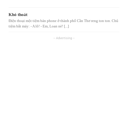
Khó thoát
Điện thoại một tiệm bán phone ở thành phố Cần Thơ reng ton ton. Chủ
tiệm bắt máy: - A lô! - Em, Loan nè! [...]