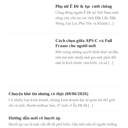
Phụ nữ Ê Đê & tục cưới chồng
Cộng đồng người Ê Đê tại Việt Nam sinh
sống chủ yếu tại các tỉnh Đắk Lắk, Đắk
Nông, Gia Lai, Phú Yên và Khánh [...]
Cách chọn giữa APS-C và Full
Frame cho người mới
Một trong những quyết định thực sự đầu
tiên mà một nhiếp ảnh gia mới phải đối
mặt là kích thước cảm biến, và nó [...]
Chuyện khó tin nhưng có thật (08/06/2026)
Có nhiều loại kinh doanh, nhưng kinh doanh đại sứ quán thì thế giới
chỉ có một. Harshvardhan Jain, 47 tuổi, ở Ấn Độ đã [...]
Hướng dẫn mới về huyết áp
Huyết áp cao là một vấn đề rất phổ biến. Gần một nửa số người trưởng