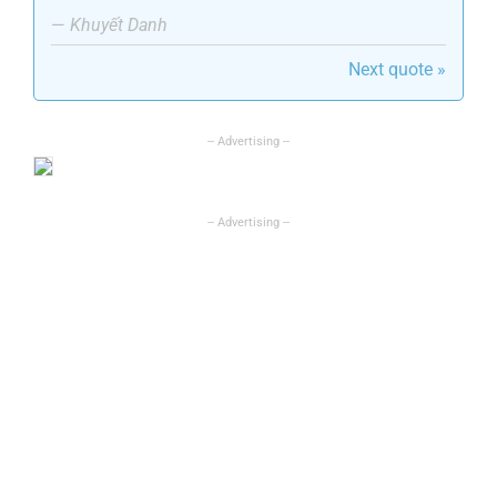
—
Khuyết Danh
Next quote »