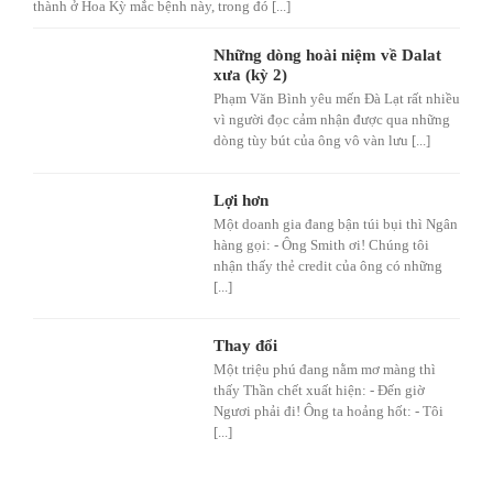
thành ở Hoa Kỳ mắc bệnh này, trong đó [...]
Những dòng hoài niệm về Dalat
xưa (kỳ 2)
Phạm Văn Bình yêu mến Đà Lạt rất nhiều
vì người đọc cảm nhận được qua những
dòng tùy bút của ông vô vàn lưu [...]
Lợi hơn
Một doanh gia đang bận túi bụi thì Ngân
hàng gọi: - Ông Smith ơi! Chúng tôi
nhận thấy thẻ credit của ông có những
[...]
Thay đổi
Một triệu phú đang nằm mơ màng thì
thấy Thần chết xuất hiện: - Đến giờ
Ngươi phải đi! Ông ta hoảng hốt: - Tôi
[...]