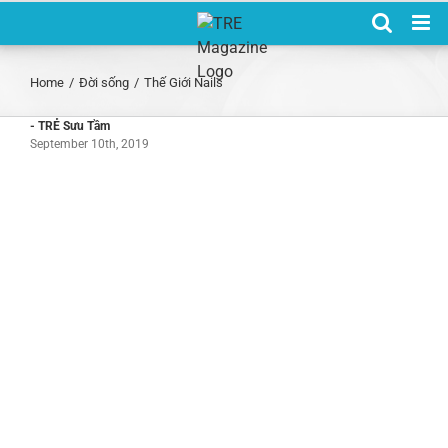
Skip
to
content
Home
/
Đời sống
/
Thế Giới Nails
- TRẺ Sưu Tầm
September 10th, 2019