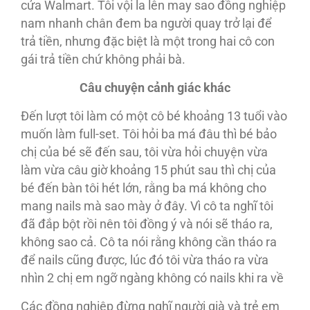
cửa Walmart. Tôi vội la lên may sao đồng nghiệp
nam nhanh chân đem ba người quay trở lại để
trả tiền, nhưng đặc biệt là một trong hai cô con
gái trả tiền chứ không phải bà.
Câu chuyện cảnh giác khác
Ðến lượt tôi làm có một cô bé khoảng 13 tuổi vào
muốn làm full-set. Tôi hỏi ba má đâu thì bé bảo
chị của bé sẽ đến sau, tôi vừa hỏi chuyện vừa
làm vừa câu giờ khoảng 15 phút sau thì chị của
bé đến bàn tôi hét lớn, rằng ba má không cho
mang nails mà sao mày ở đây. Vì cô ta nghĩ tôi
đã đắp bột rồi nên tôi đồng ý và nói sẽ tháo ra,
không sao cả. Cô ta nói rằng không cần tháo ra
để nails cũng được, lúc đó tôi vừa tháo ra vừa
nhìn 2 chị em ngỡ ngàng không có nails khi ra về
Các đồng nghiệp đừng nghĩ người già và trẻ em