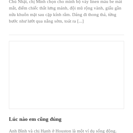
Chủ Nhật, chị Minh chọn cho mình bộ váy linen màu be mát
mắt, điểm chiếc thắt lưng mảnh, đội mũ rộng vành, giấu gần
nửa khuôn mặt sau cặp kính râm. Dáng đi thong thả, từng
bước như lướt qua nắng sớm, toát ra [...]
Lúc nào em cũng đúng
Anh Bình và chị Hạnh ở Houston là một ví dụ sống động.