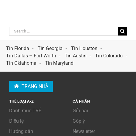
Search
for:
Tin Florida
Tin Georgia
Tin Houston
Tin Dallas – Fort Worth
Tin Austin
Tin Colorado
Tin Oklahoma
Tin Maryland
TRANG NHÀ
THỂ LOẠI A-Z
CÁ NHÂN
Danh mục TRẺ
Gửi bài
Điều lệ
Góp ý
Hướng dẫn
Newsletter