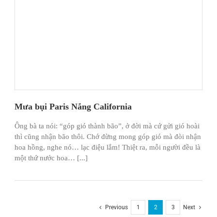
Mưa bụi Paris Nắng California
Ông bà ta nói: “góp gió thành bão”, ở đời mà cứ gửi gió hoài
thì cũng nhận bão thôi. Chớ đừng mong góp gió mà đòi nhận
hoa hồng, nghe nó… lạc điệu lắm! Thiệt ra, mỗi người đều là
một thứ nước hoa… [...]
Previous
1
2
3
Next