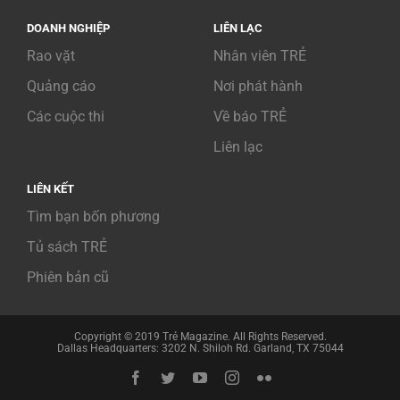
DOANH NGHIỆP
LIÊN LẠC
Rao vặt
Nhân viên TRẺ
Quảng cáo
Nơi phát hành
Các cuộc thi
Về báo TRẺ
Liên lạc
LIÊN KẾT
Tìm bạn bốn phương
Tủ sách TRẺ
Phiên bản cũ
Copyright © 2019 Trẻ Magazine. All Rights Reserved.
Dallas Headquarters: 3202 N. Shiloh Rd. Garland, TX 75044
Facebook
Twitter
YouTube
Instagram
Flickr