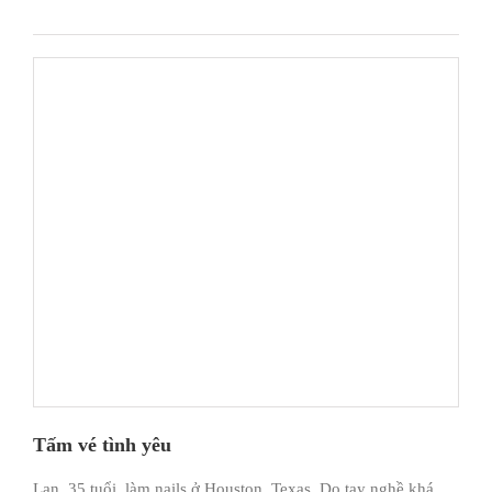
Tấm vé tình yêu
Lan, 35 tuổi, làm nails ở Houston, Texas. Do tay nghề khá,