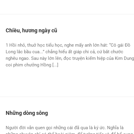
Chiều, hương ngày cũ
1 Hồi nhỏ, thuở học tiểu học, nghe mấy anh lớn hát: “Cô gái Ðồ
Long lắc bầu cua...” chẳng hiểu ất giáp chi cả, cứ bắt chước
nghêu ngao. Sau này lớn lên, đọc truyện kiếm hiệp của Kim Dung
coi phim chưởng Hồng [...]
Những dòng sông
Người đời vẫn quen gọi những cái đã qua là ký ức. Nghĩa là