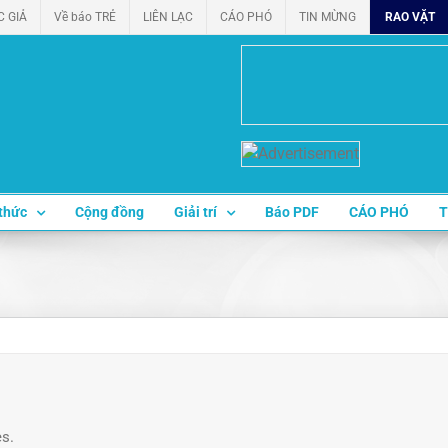
C GIẢ
Về báo TRẺ
LIÊN LẠC
CÁO PHÓ
TIN MỪNG
RAO VẶT
thức
Cộng đồng
Giải trí
Báo PDF
CÁO PHÓ
T
es.