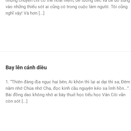
những chuyện chỉ có thể hoài niệm, để tưởng tiếc và để bổ sung
vào những thiếu sót ai cũng có trong cuộc làm người. Tôi cũng
nghĩ vậy! Và hơn [...]
Bay lên cánh diều
1. “Thiên đàng địa ngục hai bên; Ai khôn thì lại ai dại thì sa; Ðêm
nằm nhớ Chúa nhớ Cha, đọc kinh cầu nguyện kẻo sa linh hồn...”.
Bài đồng dao không nhớ ai bày thuở học tiểu học Vân Côi vẫn
còn sót [...]