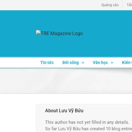
Skip
Quảng cáo
TÁ
to
content
Tin tức
Đời sống
Văn học
Kiến 
About
Lưu Vỹ Bửu
This author has not yet filled in any details.
So far Lưu Vỹ Bửu has created 10 blog entri