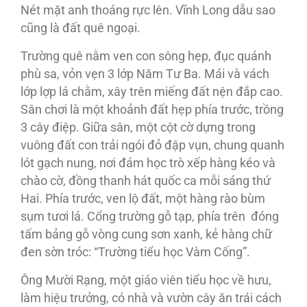
Nét mặt anh thoáng rực lên. Vĩnh Long dẫu sao
cũng là đất quê ngoại.
Trường quê nằm ven con sông hẹp, đục quánh
phù sa, vỏn vẹn 3 lớp Năm Tư Ba. Mái và vách
lớp lợp lá chằm, xây trên miếng đất nện đắp cao.
Sân chơi là một khoảnh đất hẹp phía trước, trồng
3 cây điệp. Giữa sân, một cột cờ dựng trong
vuông đất con trải ngói đỏ đập vụn, chung quanh
lót gạch nung, nơi đám học trò xếp hàng kéo và
chào cờ, đồng thanh hát quốc ca mỗi sáng thứ
Hai. Phía trước, ven lộ đất, một hàng rào bùm
sụm tươi lá. Cổng trường gỗ tạp, phía trên đóng
tấm bảng gỗ vòng cung sơn xanh, kẻ hàng chữ
đen sờn tróc: “Trường tiểu học Vàm Cống”.
Ông Mười Rạng, một giáo viên tiểu học về hưu,
làm hiệu trưởng, có nhà và vườn cây ăn trái cách