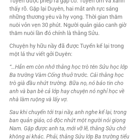
Tuyển được phép ra gặp cô. Tuyển ốm và xanh
thấy rõ. Gặp lại Duyên, hai mắt anh rực sáng
những thương yêu và hy vọng. Thời gian thăm
nuôi vỏn vẹn 30 phút. Người quản giáo canh giờ
thăm nuôi lần đó chính là thằng Sửu.
Chuyện hy hữu nầy đã được Tuyển kể lại trong
một lá thư viết gởi Duyên:
“…Hẳn em còn nhớ thằng học trò tên Sửu học lớp
Ba trường Vàm Cống thuở trước. Cái thằng học
trò già đầu nhứt trường. Bữa nọ, nó báo tin cho
anh và bạn bè cả lớp hay chuyện nó nghỉ học về
nhà làm ruộng và lấy vợ.
Sau khi chuyển tới trại nầy, anh nghe kể lại, trong
ban quản giáo, có độc nhứt một người nói giọng
Nam. Gặp được anh ta, mới vỡ lẽ, thằng Sửu chớ
không ai khác. Phải, thằng Sửu lớp Ba trường tiểu