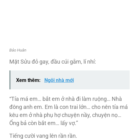
Bảo Huân
Mặt Sửu đỏ gay, đầu cúi gằm, lí nhí:
Xem thêm:
Ngôi nhà mới
“Tía má em… bắt em ở nhà đi làm ruộng… Nhà
đông anh em. Em là con trai lớn… cho nên tía má
kêu em ở nhà phụ hợ chuyện nầy, chuyện nọ…
Ổng bả còn bắt em… lấy vợ.”
Tiếng cười vang lên rần rần.