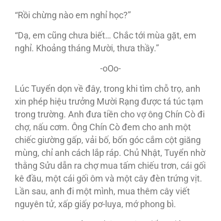
“Rồi chừng nào em nghỉ học?”
“Dạ, em cũng chưa biết… Chắc tới mùa gặt, em
nghỉ. Khoảng tháng Mười, thưa thầy.”
-oOo-
Lúc Tuyển dọn về đây, trong khi tìm chỗ trọ, anh
xin phép hiệu trưởng Mười Rạng được tá túc tạm
trong trường. Anh đưa tiền cho vợ ông Chín Cò đi
chợ, nấu cơm. Ông Chín Cò đem cho anh một
chiếc giường gấp, vải bố, bốn góc cắm cột giăng
mùng, chỉ anh cách lắp ráp. Chủ Nhật, Tuyển nhờ
thằng Sửu dẫn ra chợ mua tấm chiếu trơn, cái gối
kê đầu, một cái gối ôm và một cây đèn trứng vịt.
Lần sau, anh đi một mình, mua thêm cây viết
nguyên tử, xấp giấy pơ-luya, mớ phong bì.