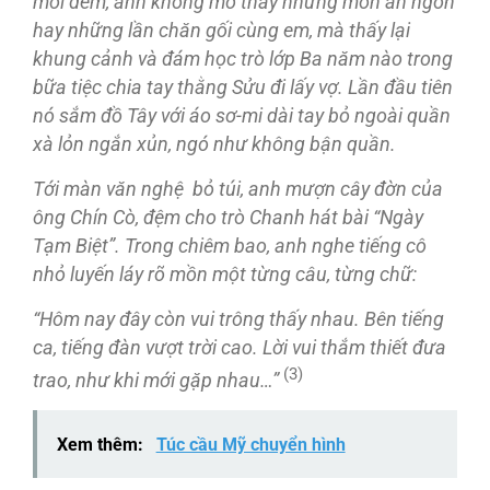
mỗi đêm, anh không mơ thấy những món ăn ngon
hay những lần chăn gối cùng em, mà thấy lại
khung cảnh và đám học trò lớp Ba năm nào trong
bữa tiệc chia tay thằng Sửu đi lấy vợ. Lần đầu tiên
nó sắm đồ Tây với áo sơ-mi dài tay bỏ ngoài quần
xà lỏn ngắn xủn, ngó như không bận quần.
Tới màn văn nghệ bỏ túi, anh mượn cây đờn của
ông Chín Cò, đệm cho trò Chanh hát bài “Ngày
Tạm Biệt”.
Trong chiêm bao, anh nghe tiếng cô
nhỏ luyến láy rõ mồn một từng câu, từng chữ:
“Hôm nay đây còn vui trông thấy nhau. Bên tiếng
ca, tiếng đàn vượt trời cao. Lời vui thắm thiết đưa
(3)
trao, như khi mới gặp nhau…”
Xem thêm:
Túc cầu Mỹ chuyển hình