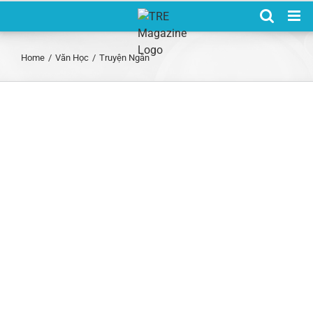
Skip
to
content
Home
/
Văn Học
/
Truyện Ngắn