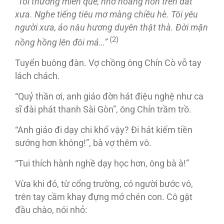
“Tôi thương miền quê, nhớ hoàng hôn trên đất
xưa. Nghe tiếng tiêu mơ màng chiều hè. Tôi yêu
người xưa, áo nâu hương duyên thật thà. Đời mặn
(2)
nồng hồng lên đôi má…”
Tuyển buông đàn. Vợ chồng ông Chín Cò vỗ tay
lách chách.
“Quỷ thần ơi, anh giáo đờn hát điệu nghệ như ca
sĩ đài phát thanh Sài Gòn”, ông Chín trầm trồ.
“Anh giáo đi dạy chi khổ vậy? Đi hát kiếm tiền
sướng hơn không!”, bà vợ thêm vô.
“Tui thích hành nghề dạy học hơn, ông bà à!”
Vừa khi đó, từ cổng trường, có người bước vô,
trên tay cầm khay đựng mớ chén con. Cô gật
đầu chào, nói nhỏ: