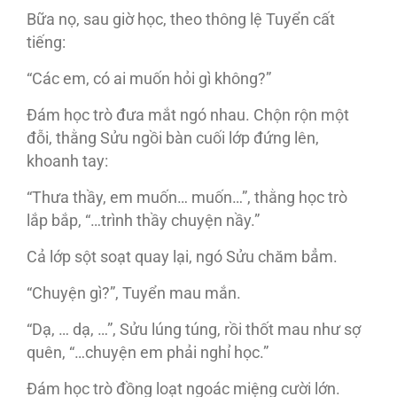
Bữa nọ, sau giờ học, theo thông lệ Tuyển cất
tiếng:
“Các em, có ai muốn hỏi gì không?”
Đám học trò đưa mắt ngó nhau. Chộn rộn một
đỗi, thằng Sửu ngồi bàn cuối lớp đứng lên,
khoanh tay:
“Thưa thầy, em muốn… muốn…”, thằng học trò
lắp bắp, “…trình thầy chuyện nầy.”
Cả lớp sột soạt quay lại, ngó Sửu chăm bẳm.
“Chuyện gì?”, Tuyển mau mắn.
“Dạ, … dạ, …”, Sửu lúng túng, rồi thốt mau như sợ
quên, “…chuyện em phải nghỉ học.”
Đám học trò đồng loạt ngoác miệng cười lớn.