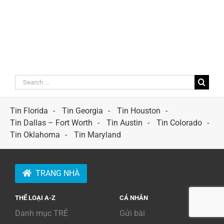
Search
for:
Tin Florida
Tin Georgia
Tin Houston
Tin Dallas – Fort Worth
Tin Austin
Tin Colorado
Tin Oklahoma
Tin Maryland
TRANG NHÀ
THỂ LOẠI A-Z
CÁ NHÂN
Danh mục TRẺ
Gửi bài