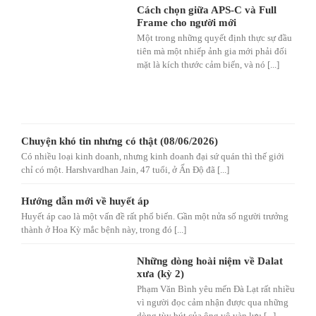
Cách chọn giữa APS-C và Full
Frame cho người mới
Một trong những quyết định thực sự đầu
tiên mà một nhiếp ảnh gia mới phải đối
mặt là kích thước cảm biến, và nó [...]
Chuyện khó tin nhưng có thật (08/06/2026)
Có nhiều loại kinh doanh, nhưng kinh doanh đại sứ quán thì thế giới
chỉ có một. Harshvardhan Jain, 47 tuổi, ở Ấn Độ đã [...]
Hướng dẫn mới về huyết áp
Huyết áp cao là một vấn đề rất phổ biến. Gần một nửa số người trưởng
thành ở Hoa Kỳ mắc bệnh này, trong đó [...]
Những dòng hoài niệm về Dalat
xưa (kỳ 2)
Phạm Văn Bình yêu mến Đà Lạt rất nhiều
vì người đọc cảm nhận được qua những
dòng tùy bút của ông vô vàn lưu [...]