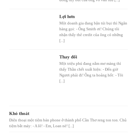
Lợi hơn
Một doanh gia đang bận túi bụi thì Ngân
hàng gọi: - Ông Smith ơi! Chúng tôi
nhận thấy thẻ credit của ông có những
[...]
Thay đổi
Một triệu phú đang nằm mơ màng thì
thấy Thần chết xuất hiện: - Đến giờ
Ngươi phải đi! Ông ta hoảng hốt: - Tôi
[...]
Khó thoát
Điện thoại một tiệm bán phone ở thành phố Cần Thơ reng ton ton. Chủ
tiệm bắt máy: - A lô! - Em, Loan nè! [...]