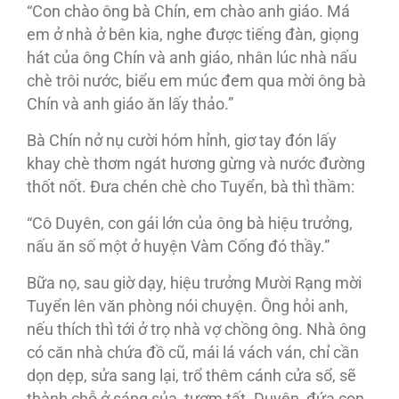
“Con chào ông bà Chín, em chào anh giáo. Má
em ở nhà ở bên kia, nghe được tiếng đàn, giọng
hát của ông Chín và anh giáo, nhân lúc nhà nấu
chè trôi nước, biểu em múc đem qua mời ông bà
Chín và anh giáo ăn lấy thảo.”
Bà Chín nở nụ cười hóm hỉnh, giơ tay đón lấy
khay chè thơm ngát hương gừng và nước đường
thốt nốt. Đưa chén chè cho Tuyển, bà thì thầm:
“Cô Duyên, con gái lớn của ông bà hiệu trưởng,
nấu ăn số một ở huyện Vàm Cống đó thầy.”
Bữa nọ, sau giờ dạy, hiệu trưởng Mười Rạng mời
Tuyển lên văn phòng nói chuyện. Ông hỏi anh,
nếu thích thì tới ở trọ nhà vợ chồng ông. Nhà ông
có căn nhà chứa đồ cũ, mái lá vách ván, chỉ cần
dọn dẹp, sửa sang lại, trổ thêm cánh cửa sổ, sẽ
thành chỗ ở sáng sủa, tươm tất. Duyên, đứa con