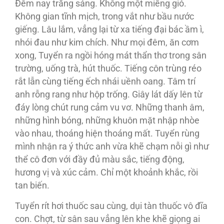
Đêm nay trăng sáng. Không một miếng gió.
Không gian tĩnh mịch, trong vắt như bầu nước
giếng. Lâu lắm, vẳng lại từ xa tiếng đại bác ầm ì,
nhói đau như kim chích. Như mọi đêm, ăn cơm
xong, Tuyển ra ngồi hóng mát thẩn thơ trong sân
trường, uống trà, hút thuốc. Tiếng côn trùng réo
rắt lẫn cùng tiếng ếch nhái uềnh oang. Tâm trí
anh rỗng rang như hộp trống. Giây lát dấy lên từ
đáy lòng chút rung cảm vu vơ. Những thanh âm,
những hình bóng, những khuôn mặt nhập nhòe
vào nhau, thoáng hiện thoáng mất. Tuyển rùng
mình nhận ra ý thức anh vừa khẽ chạm nỗi gì như
thể cô đơn với đầy đủ màu sắc, tiếng động,
hương vị và xúc cảm. Chỉ một khoảnh khắc, rồi
tan biến.
Tuyển rít hơi thuốc sau cùng, dụi tàn thuốc vô đĩa
con. Chợt, từ sân sau vẳng lên khe khẽ giọng ai