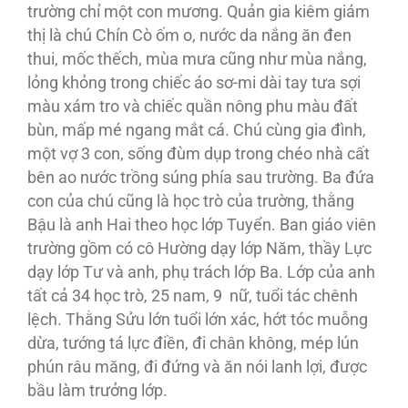
trường chỉ một con mương. Quản gia kiêm giám
thị là chú Chín Cò ốm o, nước da nắng ăn đen
thui, mốc thếch, mùa mưa cũng như mùa nắng,
lỏng khỏng trong chiếc áo sơ-mi dài tay tưa sợi
màu xám tro và chiếc quần nông phu màu đất
bùn, mấp mé ngang mắt cá. Chú cùng gia đình,
một vợ 3 con, sống đùm dụp trong chéo nhà cất
bên ao nước trồng súng phía sau trường. Ba đứa
con của chú cũng là học trò của trường, thằng
Bậu là anh Hai theo học lớp Tuyển. Ban giáo viên
trường gồm có cô Hường dạy lớp Năm, thầy Lực
dạy lớp Tư và anh, phụ trách lớp Ba. Lớp của anh
tất cả 34 học trò, 25 nam, 9 nữ, tuổi tác chênh
lệch. Thằng Sửu lớn tuổi lớn xác, hớt tóc muỗng
dừa, tướng tá lực điền, đi chân không, mép lún
phún râu măng, đi đứng và ăn nói lanh lợi, được
bầu làm trưởng lớp.