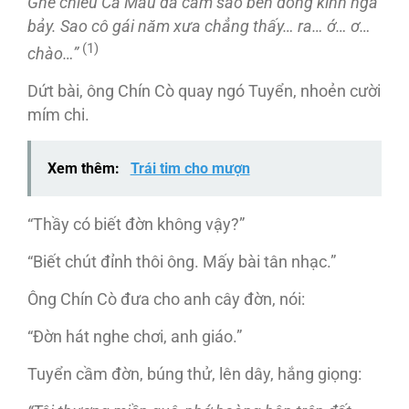
Ghe chiếu Cà Mau đã cắm sào bên dòng kinh ngã
bảy. Sao cô gái năm xưa chẳng thấy… ra… ớ… ơ…
(1)
chào…”
Dứt bài, ông Chín Cò quay ngó Tuyển, nhoẻn cười
mím chi.
Xem thêm:
Trái tim cho mượn
“Thầy có biết đờn không vậy?”
“Biết chút đỉnh thôi ông. Mấy bài tân nhạc.”
Ông Chín Cò đưa cho anh cây đờn, nói:
“Đờn hát nghe chơi, anh giáo.”
Tuyển cầm đờn, búng thử, lên dây, hắng giọng: