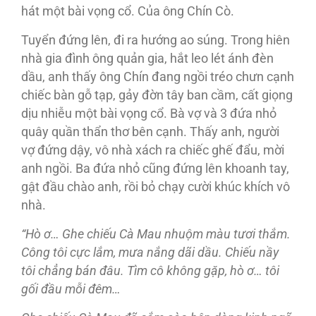
hát một bài vọng cổ. Của ông Chín Cò.
Tuyển đứng lên, đi ra hướng ao súng. Trong hiên
nhà gia đình ông quản gia, hắt leo lét ánh đèn
dầu, anh thấy ông Chín đang ngồi tréo chưn cạnh
chiếc bàn gỗ tạp, gảy đờn tây ban cầm, cất giọng
dịu nhiễu một bài vọng cổ. Bà vợ và 3 đứa nhỏ
quây quần thẩn thơ bên cạnh. Thấy anh, người
vợ đứng dậy, vô nhà xách ra chiếc ghế đẩu, mời
anh ngồi. Ba đứa nhỏ cũng đứng lên khoanh tay,
gật đầu chào anh, rồi bỏ chạy cười khúc khích vô
nhà.
“Hò ơ… Ghe chiếu Cà Mau nhuộm màu tươi thắm.
Công tôi cực lắm, mưa nắng dãi dầu. Chiếu nầy
tôi chẳng bán đâu. Tìm cô không gặp, hò ơ… tôi
gối đầu mỗi đêm…