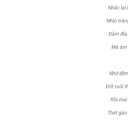
Nhắc lại
Nhìn trăn
Ðầm đìa 
Mà ấm t
Nhớ đêm
Ðốt tuổi 
Rồi mai
Thét gào