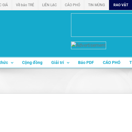
C GIẢ
Về báo TRẺ
LIÊN LẠC
CÁO PHÓ
TIN MỪNG
RAO VẶT
thức
Cộng đồng
Giải trí
Báo PDF
CÁO PHÓ
T