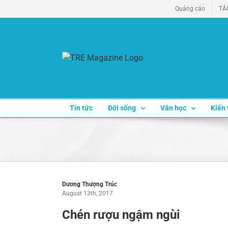
Skip
Quảng cáo
TÁ
to
content
Tin tức
Đời sống
Văn học
Kiến 
Dương Thượng Trúc
August 13th, 2017
Chén rượu ngậm ngùi