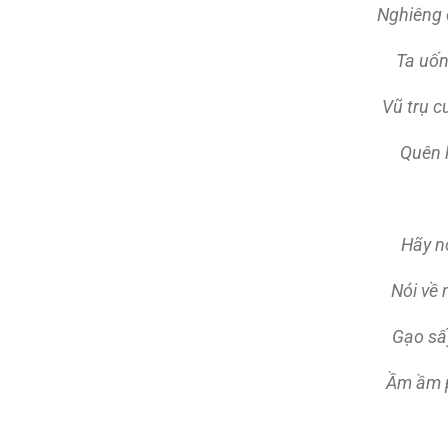
Nghiêng 
Ta uốn
Vũ trụ c
Quên l
Hãy nó
Nói về 
Gạo sấ
Ầm ầm p