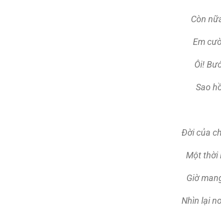
Còn nữa
Em cười
Ôi! Bư
Sao hồ
Ðời của ch
Một thời
Giờ mang
Nhìn lại 