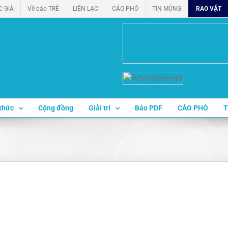
C GIẢ
Về báo TRẺ
LIÊN LẠC
CÁO PHÓ
TIN MỪNG
RAO VẶT
thức
Cộng đồng
Giải trí
Báo PDF
CÁO PHÓ
T