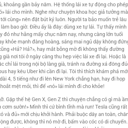
đủ, khoảng gần bảy năm. Hệ thống lái xe tự động cho phé
 «nó» lái cho mình. Nghe như chuyện khoa học giả tưởng mà
i tới cùng» nên đặt bút ký luôn. Người ta bảo muốn trẻ lâu
àm bao giờ. Điều ấy là đây: dùng xe tự lái. Tự thấy mình
 đây đó như hằng mấy chục năm nay, nhưng càng lớn tuổi
nay khỏe mạnh đàng hoàng, sáng mai ngủ dậy không đứn
gì cũng «Hả? Hả?», hay mắt bỗng mờ đi không thấy đường
ià nơi tôi ở ngày càng thu hẹp việc lái xe đi lại. Hoặc là
c chỉ lái trong nội bộ làng già, tránh ra đường xá đông đú
bus hay kêu Uber khi cần đi lại. Tôi thì thích khám phá mới
dài 4, 5 tiếng như đi lên New York chẳng hạn, hay đi họp
hoắt mệt mỏi, thì để «nó» lái mình đi cho khỏe!
ngỡ. Gặp thế hệ Gen X, Gen Z thì chuyện chẳng có gì mà ầ
ăn cơm sườn!» Mình thì cứ bình tĩnh mà run! Tesla cũng rất
t có và đủ» mới chịu khởi hành. Phải buộc dây an toàn, châ
 động được, không thì nó mờ đi, bấm vào cóc có di chuyển.