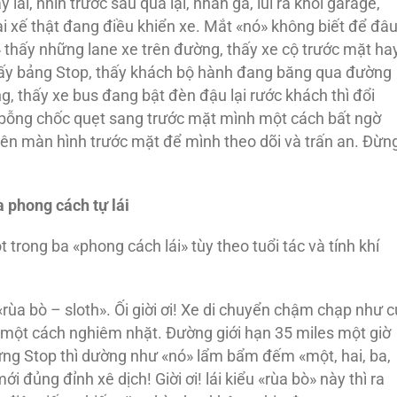
 lái, nhìn trước sau qua lại, nhấn ga, lùi ra khỏi garage,
tài xế thật đang điều khiển xe. Mắt «nó» không biết để đâ
 thấy những lane xe trên đường, thấy xe cộ trước mặt ha
hấy bảng Stop, thấy khách bộ hành đang băng qua đường
 thấy xe bus đang bật đèn đậu lại rước khách thì đổi
 bỗng chốc quẹt sang trước mặt mình một cách bất ngờ
rên màn hình trước mặt để mình theo dõi và trấn an. Đừn
 phong cách tự lái
 trong ba «phong cách lái» tùy theo tuổi tác và tính khí
rùa bò – sloth». Ối giời ơi! Xe di chuyển chậm chạp như c
p một cách nghiêm nhặt. Đường giới hạn 35 miles một giờ
gừng Stop thì dường như «nó» lẩm bẩm đếm «một, hai, ba,
ới đủng đỉnh xê dịch! Giời ơi! lái kiểu «rùa bò» này thì ra