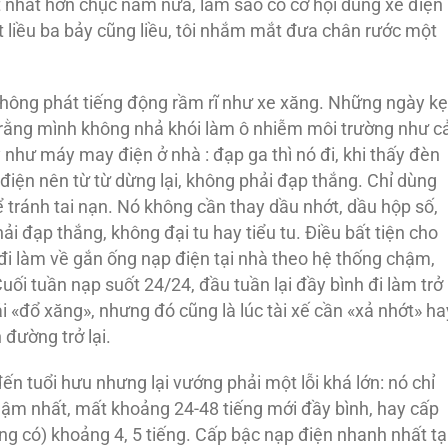
ít nhất hơn chục năm nữa, làm sao có cơ hội dùng xe điện
t liều ba bảy cũng liều, tôi nhắm mắt đưa chân rước một
 không phát tiếng động rầm rĩ như xe xăng. Những ngày kẹ
ng rằng mình không nhả khói làm ô nhiễm môi trường như c
như máy may điện ở nhà : đạp ga thì nó đi, khi thấy đèn
t điện nên từ từ dừng lại, không phải đạp thắng. Chỉ dùng
 tránh tai nạn. Nó không cần thay dầu nhớt, dầu hộp số,
ải đạp thắng, không đại tu hay tiểu tu. Điều bất tiện cho
i đi làm về gắn ống nạp điện tại nhà theo hệ thống chậm,
ối tuần nạp suốt 24/24, đầu tuần lại đầy bình đi làm trở
ải «đổ xăng», nhưng đó cũng là lúc tài xế cần «xả nhớt» ha
 đường trở lại.
n tuổi hưu nhưng lại vướng phải một lỗi khá lớn: nó chỉ
chậm nhất, mất khoảng 24-48 tiếng mới đầy bình, hay cấp
ng có) khoảng 4, 5 tiếng. Cấp bậc nạp điện nhanh nhất tạ