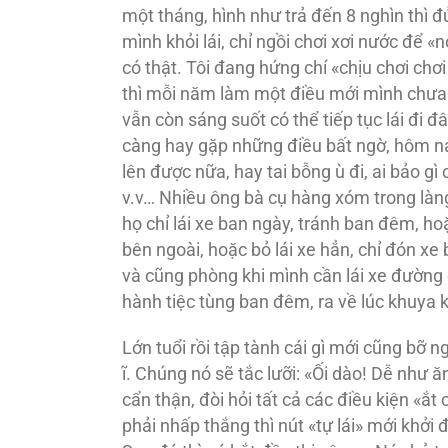
một tháng, hình như trả đến 8 nghìn thì 
mình khỏi lái, chỉ ngồi chơi xơi nước để
có thật. Tôi đang hứng chí «chịu chơi chơ
thì mỗi năm làm một điều mới mình chưa l
vẫn còn sáng suốt có thể tiếp tục lái đi
càng hay gặp những điều bất ngờ, hôm 
lên được nữa, hay tai bỗng ù đi, ai bảo 
v.v… Nhiều ông bà cụ hàng xóm trong làng g
họ chỉ lái xe ban ngày, tránh ban đêm, hoặ
bên ngoài, hoặc bỏ lái xe hẳn, chỉ đón xe 
và cũng phòng khi mình cần lái xe đường 
hành tiệc tùng ban đêm, ra về lúc khuya k
Lớn tuổi rồi tập tành cái gì mới cũng bỡ 
ĩ. Chúng nó sẽ tắc lưỡi: «Ối dào! Dễ như 
cẩn thận, đòi hỏi tất cả các điều kiện «ắ
phải nhấp thắng thì nút «tự lái» mới khởi