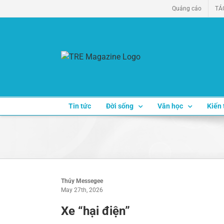
Skip
Quảng cáo
TÁ
to
content
Tin tức
Đời sống
Văn học
Kiến 
Thúy Messegee
May 27th, 2026
Xe “hại điện”