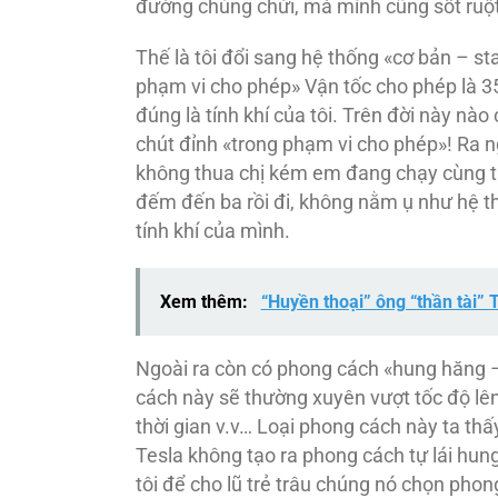
đường chúng chửi, mà mình cũng sốt ruột 
Thế là tôi đổi sang hệ thống «cơ bản – st
phạm vi cho phép» Vận tốc cho phép là 3
đúng là tính khí của tôi. Trên đời này nào
chút đỉnh «trong phạm vi cho phép»! Ra n
không thua chị kém em đang chạy cùng tr
đếm đến ba rồi đi, không nằm ụ như hệ thố
tính khí của mình.
Xem thêm:
“Huyền thoại” ông “thần tài”
Ngoài ra còn có phong cách «hung hăng 
cách này sẽ thường xuyên vượt tốc độ lên 
thời gian v.v… Loại phong cách này ta thấ
Tesla không tạo ra phong cách tự lái hung
tôi để cho lũ trẻ trâu chúng nó chọn phong