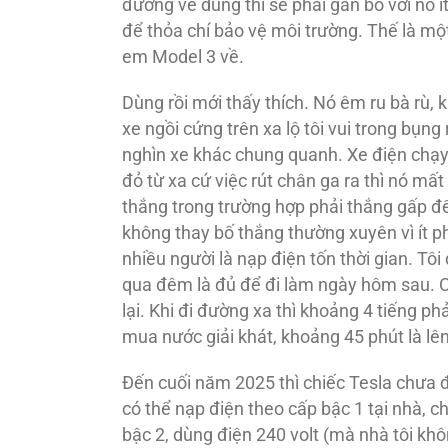
đương về dùng thì sẽ phải gắn bó với nó 
để thỏa chí bảo vệ môi trường. Thế là mộ
em Model 3 về.
Dùng rồi mới thấy thích. Nó êm ru bà rù,
xe ngồi cứng trên xa lộ tôi vui trong bụ
nghìn xe khác chung quanh. Xe điện chạy 
đỏ từ xa cứ việc rút chân ga ra thì nó mấ
thắng trong trường hợp phải thắng gấp để
không thay bố thắng thường xuyên vì ít ph
nhiều người là nạp điện tốn thời gian. Tô
qua đêm là đủ để đi làm ngày hôm sau. Cu
lại. Khi đi đường xa thì khoảng 4 tiếng ph
mua nước giải khát, khoảng 45 phút là lên
Đến cuối năm 2025 thì chiếc Tesla chưa đế
có thể nạp điện theo cấp bậc 1 tại nhà, 
bậc 2, dùng điện 240 volt (mà nhà tôi khô