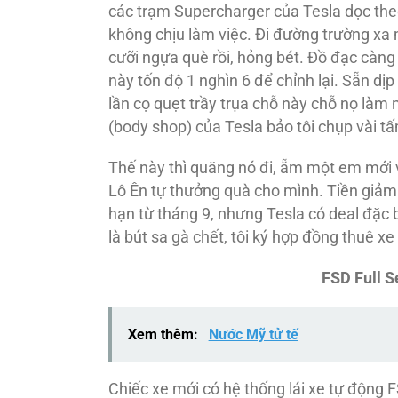
các trạm Supercharger của Tesla dọc theo x
không chịu làm việc. Đi đường trường xa
cưỡi ngựa què rồi, hỏng bét. Đồ đạc càng 
này tốn độ 1 nghìn 6 để chỉnh lại. Sẵn dịp
lần cọ quẹt trầy trụa chỗ này chỗ nọ làm
(body shop) của Tesla bảo tôi chụp vài tấ
Thế này thì quăng nó đi, ẵm một em mới về
Lô Ên tự thưởng quà cho mình. Tiền giảm
hạn từ tháng 9, nhưng Tesla có deal đặc 
là bút sa gà chết, tôi ký hợp đồng thuê x
FSD Full S
Xem thêm:
Nước Mỹ tử tế
Chiếc xe mới có hệ thống lái xe tự động F