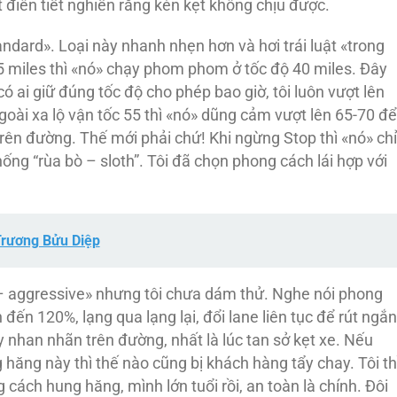
điên tiết nghiến răng kèn kẹt không chịu được.
andard». Loại này nhanh nhẹn hơn và hơi trái luật «trong
5 miles thì «nó» chạy phom phom ở tốc độ 40 miles. Đây
 có ai giữ đúng tốc độ cho phép bao giờ, tôi luôn vượt lên
goài xa lộ vận tốc 55 thì «nó» dũng cảm vượt lên 65-70 để
ên đường. Thế mới phải chứ! Khi ngừng Stop thì «nó» chỉ
ng “rùa bò – sloth”. Tôi đã chọn phong cách lái hợp với
 Trương Bửu Diệp
– aggressive» nhưng tôi chưa dám thử. Nghe nói phong
đến 120%, lạng qua lạng lại, đổi lane liên tục để rút ngắn
y nhan nhãn trên đường, nhất là lúc tan sở kẹt xe. Nếu
 hăng này thì thế nào cũng bị khách hàng tẩy chay. Tôi th
 cách hung hăng, mình lớn tuổi rồi, an toàn là chính. Đôi