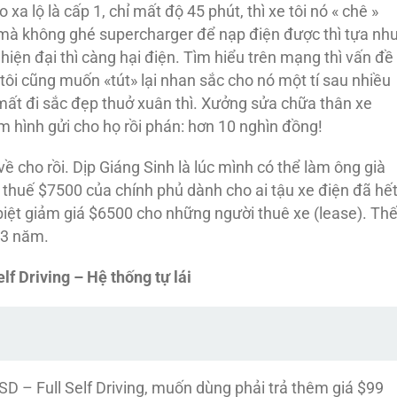
a lộ là cấp 1, chỉ mất độ 45 phút, thì xe tôi nó « chê »
 mà không ghé supercharger để nạp điện được thì tựa nh
hiện đại thì càng hại điện. Tìm hiểu trên mạng thì vấn đề
 tôi cũng muốn «tút» lại nhan sắc cho nó một tí sau nhiều
 mất đi sắc đẹp thuở xuân thì. Xưởng sửa chữa thân xe
m hình gửi cho họ rồi phán: hơn 10 nghìn đồng!
 cho rồi. Dịp Giáng Sinh là lúc mình có thể làm ông già
 thuế $7500 của chính phủ dành cho ai tậu xe điện đã hế
biệt giảm giá $6500 cho những người thuê xe (lease). Th
e 3 năm.
elf Driving – Hệ thống tự
lái
SD – Full Self Driving, muốn dùng phải trả thêm giá $99