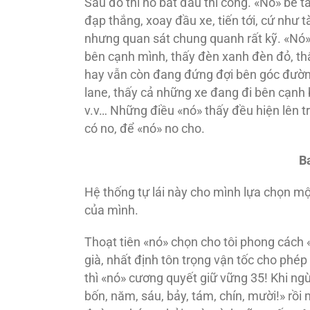
Sau đó thì nó bắt đầu thi công. «Nó» bẻ tay
đạp thắng, xoay đầu xe, tiến tới, cứ như 
nhưng quan sát chung quanh rất kỹ. «Nó»
bên cạnh mình, thấy đèn xanh đèn đỏ, t
hay vẫn còn đang đứng đợi bên góc đường,
lane, thấy cả những xe đang đi bên cạnh
v.v… Những điều «nó» thấy đều hiện lên t
có no, để «nó» no cho.
Ba
Hệ thống tự lái này cho mình lựa chọn một
của mình.
Thoạt tiên «nó» chọn cho tôi phong cách «
già, nhất định tôn trọng vận tốc cho phé
thì «nó» cương quyết giữ vững 35! Khi n
bốn, năm, sáu, bảy, tám, chín, mười!» rồi m