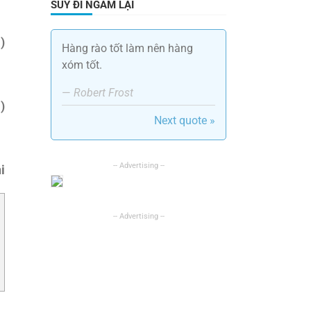
SUY ĐI NGẪM LẠI
)
Hàng rào tốt làm nên hàng
xóm tốt.
—
Robert Frost
)
Next quote »
i