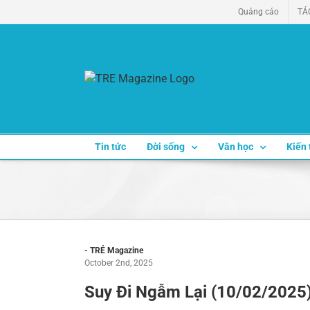
Skip
Quảng cáo
TÁ
to
content
Tin tức
Đời sống
Văn học
Kiến 
- TRẺ Magazine
October 2nd, 2025
Suy Đi Ngẫm Lại (10/02/2025