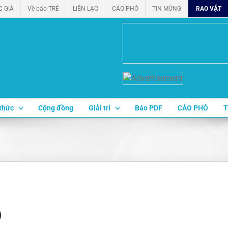
C GIẢ
Về báo TRẺ
LIÊN LẠC
CÁO PHÓ
TIN MỪNG
RAO VẶT
thức
Cộng đồng
Giải trí
Báo PDF
CÁO PHÓ
T
)