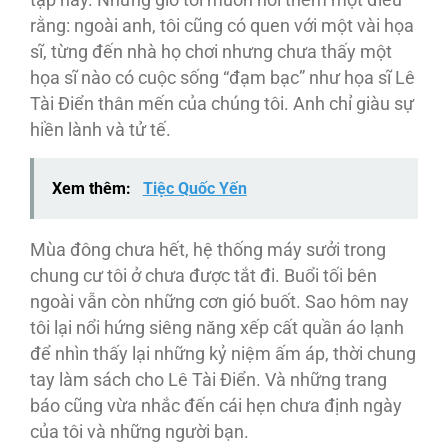
rằng: ngoài anh, tôi cũng có quen với một vài họa
sĩ, từng đến nhà họ chơi nhưng chưa thấy một
họa sĩ nào có cuộc sống “đạm bạc” như họa sĩ Lê
Tài Điển thân mến của chúng tôi. Anh chỉ giàu sự
hiền lành và tử tế.
Xem thêm:
Tiệc Quốc Yến
Mùa đông chưa hết, hệ thống máy sưởi trong
chung cư tôi ở chưa được tắt đi. Buổi tối bên
ngoài vẫn còn những cơn gió buốt. Sao hôm nay
tôi lại nổi hứng siêng năng xếp cất quần áo lạnh
để nhìn thấy lại những kỷ niệm ấm áp, thời chung
tay làm sách cho Lê Tài Điển. Và những trang
báo cũng vừa nhắc đến cái hẹn chưa định ngày
của tôi và những người bạn.