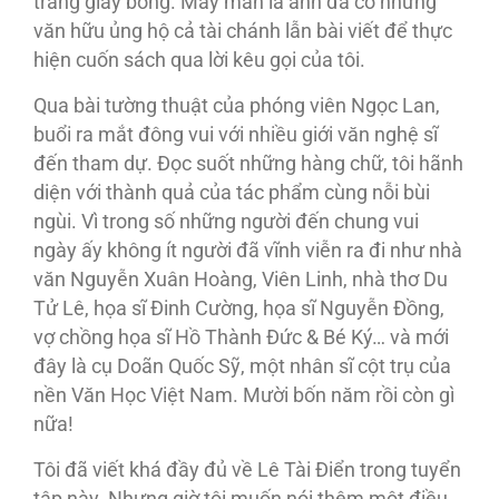
trang giấy bóng. May mắn là anh đã có những
văn hữu ủng hộ cả tài chánh lẫn bài viết để thực
hiện cuốn sách qua lời kêu gọi của tôi.
Qua bài tường thuật của phóng viên Ngọc Lan,
buổi ra mắt đông vui với nhiều giới văn nghệ sĩ
đến tham dự. Đọc suốt những hàng chữ, tôi hãnh
diện với thành quả của tác phẩm cùng nỗi bùi
ngùi. Vì trong số những người đến chung vui
ngày ấy không ít người đã vĩnh viễn ra đi như nhà
văn Nguyễn Xuân Hoàng, Viên Linh, nhà thơ Du
Tử Lê, họa sĩ Đinh Cường, họa sĩ Nguyễn Đồng,
vợ chồng họa sĩ Hồ Thành Đức & Bé Ký… và mới
đây là cụ Doãn Quốc Sỹ, một nhân sĩ cột trụ của
nền Văn Học Việt Nam. Mười bốn năm rồi còn gì
nữa!
Tôi đã viết khá đầy đủ về Lê Tài Điển trong tuyển
tập này. Nhưng giờ tôi muốn nói thêm một điều