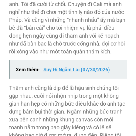
anh. Tôi đã cười từ chối. Chuyện đi Cali mà anh
nghĩ như thể đi chơi một tỉnh lỵ nào đó của nước
Pháp. Và cũng vì những “nhanh nhẩu” ấy mà bạn
bè đã “bán cái” cho tôi nhiệm vụ là phải điều
động hẹn ngày cùng đi thăm anh với kế hoạch
như đã bàn bạc là chờ trước cổng nhà, đợi cơ hội
rồi xông vào như một toán quân thám kích.
Xem thêm:
Suy Đi Ngẫm Lại (07/30/2026)
Thăm anh cũng là dịp để lũ hậu sinh chúng tôi
gặp nhau, cười nói nhộn nhịp trong một không
gian hạn hẹp có những bức điêu khắc do anh tạc
dựng bám bụi thời gian. Ngắm những bức tranh
xưa bên cạnh những khung canvas còn mới
toanh nằm trong bao giấy kiếng và có lẽ sẽ
không bao giờ được mở ra, đụng đến. Riêng tôi