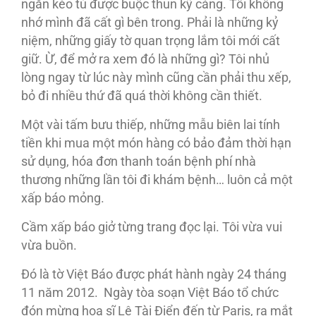
ngăn kéo tủ được buộc thun kỹ càng. Tôi không
nhớ mình đã cất gì bên trong. Phải là những kỷ
niệm, những giấy tờ quan trọng lắm tôi mới cất
giữ. Ừ, để mở ra xem đó là những gì? Tôi nhủ
lòng ngay từ lúc này mình cũng cần phải thu xếp,
bỏ đi nhiều thứ đã quá thời không cần thiết.
Một vài tấm bưu thiếp, những mẫu biên lai tính
tiền khi mua một món hàng có bảo đảm thời hạn
sử dụng, hóa đơn thanh toán bệnh phí nhà
thương những lần tôi đi khám bệnh… luôn cả một
xấp báo mỏng.
Cầm xấp báo giở từng trang đọc lại. Tôi vừa vui
vừa buồn.
Đó là tờ Việt Báo được phát hành ngày 24 tháng
11 năm 2012. Ngày tòa soạn Việt Báo tổ chức
đón mừng họa sĩ Lê Tài Điển đến từ Paris, ra mắt