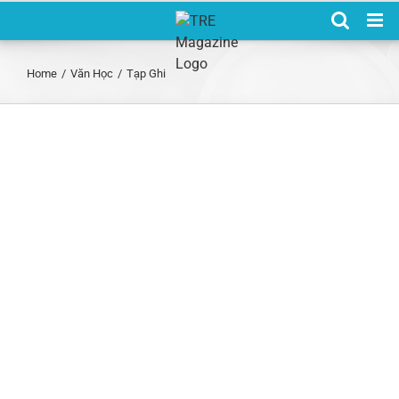
Skip
to
content
Home
/
Văn Học
/
Tạp Ghi