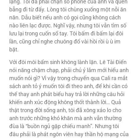
lặng. Tôi đã phải chặn số phone của anh và quên
bẵng đi từ đấy. Lòng tôi chùng xuống một nỗi ăn
năn. Dẫu biết nếu anh có gọi cũng không cách
nào liên lạc được. Nghĩ vậy, nhưng tôi vẫn tìm số
lưu lại trong cuốn sổ tay. Tôi bấm đi bấm lại đôi
lần, cũng chỉ nghe chuông đổ vài hồi rồi ù ù im
bặt.
Với đôi môi bẩm sinh không lành lặn. Lê Tài Điển
nói năng chậm chạp, phải chú ý lắm mới hiểu anh
muốn nói gì? Vì vậy trong chuyến qua Cali ra mắt
sách anh tỏ ý muốn tôi đi theo anh, để khi cần có
thể thay anh phát biểu hay trả lời những câu hỏi
khiến anh xúc động không thốt thành lời… Quả
thật trong đời sống anh, tôi đã xông xáo lo cho
anh trước những khó khăn mà anh vẫn thường
đùa là “buồn ngủ gặp chiếu manh”. Nhưng tôi
đâu phải là phát ngôn viên hay thần hộ mạng của