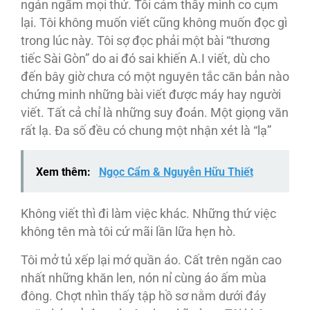
ngán ngẩm mọi thứ. Tôi cảm thấy mình co cụm
lại. Tôi không muốn viết cũng không muốn đọc gì
trong lúc này. Tôi sợ đọc phải một bài “thương
tiếc Sài Gòn” do ai đó sai khiến A.I viết, dù cho
đến bây giờ chưa có một nguyên tắc căn bản nào
chứng minh những bài viết được máy hay người
viết. Tất cả chỉ là những suy đoán. Một giọng văn
rất lạ. Đa số đều có chung một nhận xét là “lạ”
Xem thêm:
Ngọc Cẩm & Nguyễn Hữu Thiết
Không viết thì đi làm việc khác. Những thứ việc
không tên mà tôi cứ mãi lần lữa hẹn hò.
Tôi mở tủ xếp lại mớ quần áo. Cất trên ngăn cao
nhất những khăn len, nón nỉ cùng áo ấm mùa
đông. Chợt nhìn thấy tập hồ sơ nằm dưới đáy