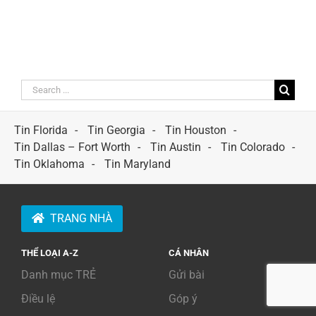
Search
for:
Tin Florida
Tin Georgia
Tin Houston
Tin Dallas – Fort Worth
Tin Austin
Tin Colorado
Tin Oklahoma
Tin Maryland
TRANG NHÀ
THỂ LOẠI A-Z
CÁ NHÂN
Danh mục TRẺ
Gửi bài
Điều lệ
Góp ý