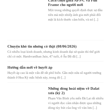
Cách chọn giữa APS-C và Full
Frame cho người mới
Một trong những quyết định thực sự đầu
tiên mà một nhiếp ảnh gia mới phải đối
mặt là kích thước cảm biến, và nó [...]
Chuyện khó tin nhưng có thật (08/06/2026)
Có nhiều loại kinh doanh, nhưng kinh doanh đại sứ quán thì thế giới
chỉ có một. Harshvardhan Jain, 47 tuổi, ở Ấn Độ đã [...]
Hướng dẫn mới về huyết áp
Huyết áp cao là một vấn đề rất phổ biến. Gần một nửa số người trưởng
thành ở Hoa Kỳ mắc bệnh này, trong đó [...]
Những dòng hoài niệm về Dalat
xưa (kỳ 2)
Phạm Văn Bình yêu mến Đà Lạt rất nhiều
vì người đọc cảm nhận được qua những
dòng tùy bút của ông vô vàn lưu [...]