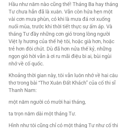
Hầu như năm nào cũng thế! Tháng Ba hay tháng
Tư chưa hẳn đã là xuân. Vẫn còn hứa hẹn một
vài cơn mưa phùn, có khi là mưa đá rơi xuống
nuối mùa, trước khi thời tiết thực sự ấm áp. Và
tháng Tư đầy những cơn gió trong lòng người
Việt ly hương của thế hệ tôi, hoặc già hơn, hoặc
trẻ hơn đôi chút. Dù đã hơn nửa thế kỷ, những
ngọn gió hời vẫn à ơi ru mãi điệu bi ai, bùi ngùi
nhớ về cố quốc.
Khoảng thời gian này, tôi vẫn luôn nhớ về hai câu
thơ trong bài “Thơ Xuân Đất Khách” của cố thi sĩ
Thanh Nam:
một năm người có mười hai tháng,
ta trọn năm dài một tháng Tư.
Hình như tôi cũng chỉ có một tháng Tư như cố thi