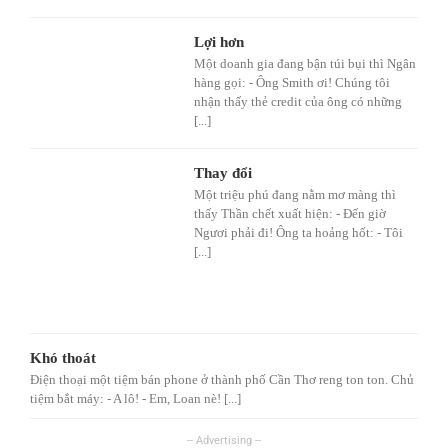
Lợi hơn
Một doanh gia đang bận túi bụi thì Ngân
hàng gọi: - Ông Smith ơi! Chúng tôi
nhận thấy thẻ credit của ông có những
[...]
Thay đổi
Một triệu phú đang nằm mơ màng thì
thấy Thần chết xuất hiện: - Đến giờ
Ngươi phải đi! Ông ta hoảng hốt: - Tôi
[...]
Khó thoát
Điện thoại một tiệm bán phone ở thành phố Cần Thơ reng ton ton. Chủ
tiệm bắt máy: - A lô! - Em, Loan nè! [...]