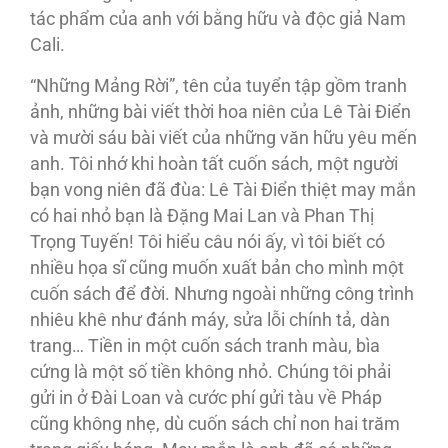
tác phẩm của anh với bằng hữu và độc giả Nam
Cali.
“Những Mảng Rời”, tên của tuyển tập gồm tranh
ảnh, những bài viết thời hoa niên của Lê Tài Điển
và mười sáu bài viết của những văn hữu yêu mến
anh. Tôi nhớ khi hoàn tất cuốn sách, một người
bạn vong niên đã đùa: Lê Tài Điển thiệt may mắn
có hai nhỏ bạn là Đặng Mai Lan và Phan Thị
Trọng Tuyến! Tôi hiểu câu nói ấy, vì tôi biết có
nhiều họa sĩ cũng muốn xuất bản cho mình một
cuốn sách để đời. Nhưng ngoài những công trình
nhiêu khê như đánh máy, sửa lỗi chính tả, dàn
trang… Tiền in một cuốn sách tranh màu, bìa
cứng là một số tiền không nhỏ. Chúng tôi phải
gửi in ở Đài Loan và cước phí gửi tàu về Pháp
cũng không nhẹ, dù cuốn sách chỉ non hai trăm