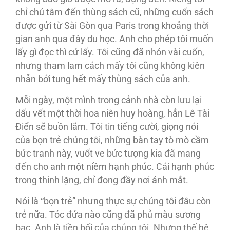
chỉ chú tâm đến thùng sách cũ, những cuốn sách
được gửi từ Sài Gòn qua Paris trong khoảng thời
gian anh qua đây du học. Anh cho phép tôi muốn
lấy gì đọc thì cứ lấy. Tôi cũng đã nhón vài cuốn,
nhưng tham lam cách mấy tôi cũng không kiên
nhẫn bới tung hết mấy thùng sách của anh.
Mỗi ngày, một mình trong cảnh nhà còn lưu lại
dấu vết một thời hoa niên huy hoàng, hẳn Lê Tài
Điển sẽ buồn lắm. Tôi tin tiếng cười, giọng nói
của bọn trẻ chúng tôi, những bàn tay tò mò cầm
bức tranh này, vuốt ve bức tượng kia đã mang
đến cho anh một niềm hạnh phúc. Cái hạnh phúc
trong thinh lặng, chỉ đong đầy nơi ánh mắt.
Nói là “bọn trẻ” nhưng thực sự chúng tôi đâu còn
trẻ nữa. Tóc đứa nào cũng đã phủ màu sương
bạc. Anh là tiền bối của chúng tôi. Nhưng thế hệ