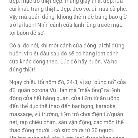
đẹp, mặc đồ thiệt đẹp, mang giày thiệt đẹp, lựa
cái khẩu trang thiệt… đẹp, đeo vô, đi mua cà phê.
Vậy mà quán đóng, không thèm đề bảng bao giờ
trở lại luôn! Nhìn cánh cửa lạnh lùng trước mặt,
tôi buồn dễ sợ.
Có ai đó nói, khi một cánh cửa đóng lại thì đừng
buồn, vì biết đâu sau đó sẽ có hàng loạt cánh
cửa khác đóng theo. Lúc đó hãy buồn. Và họ
đúng thiệt!
Ngay chiều tối hôm đó, 24-3, vì sự “bùng nổ” của
đội quân corona Vũ Hán mà “mấy ổng” ra lệnh
đóng cửa hết hàng quán, cửa tiệm từ ăn uống
đến thể dục thể thao đến bar bọng, karaoke,
massage, vũ trường, tiệm trò chơi điện tử/quán
net, rạp chiếu phim, sân vận động, các môn thể
thao đông người… có sức chứa từ 30 người.