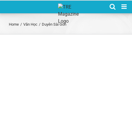
Skip
to
content
Home
/
Văn Học
/
Duyên Sài Gòn