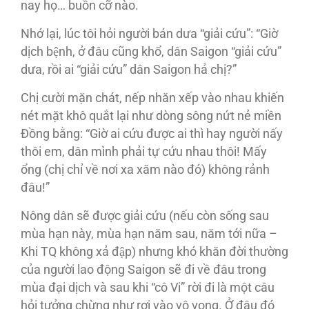
nay họ… buồn cỡ nào.
Nhớ lại, lúc tôi hỏi người bán dưa “giải cứu”: “Giờ
dịch bệnh, ở đâu cũng khổ, dân Saigon “giải cứu”
dưa, rồi ai “giải cứu” dân Saigon hả chị?”
Chị cười mặn chát, nếp nhăn xếp vào nhau khiến
nét mặt khô quắt lại như dòng sông nứt nẻ miền
Đồng bằng: “Giờ ai cứu được ai thì hay người nấy
thôi em, dân mình phải tự cứu nhau thôi! Mấy
ổng (chị chỉ về nơi xa xăm nào đó) không rảnh
đâu!”
Nông dân sẽ được giải cứu (nếu còn sống sau
mùa hạn này, mùa hạn năm sau, năm tới nữa –
Khi TQ không xả đập) nhưng khó khăn đời thường
của người lao động Saigon sẽ đi về đâu trong
mùa đại dịch và sau khi “cô Vi” rời đi là một câu
hỏi tưởng chừng như rơi vào vô vọng. Ở đâu đó