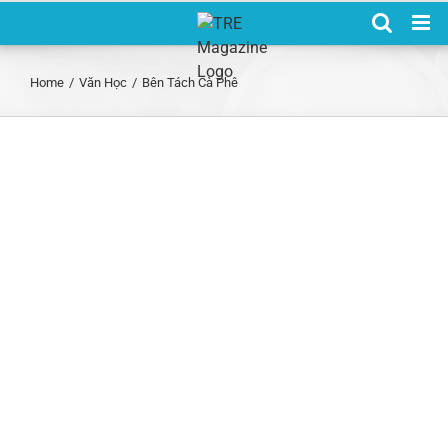
Skip
to
content
Home
/
Văn Học
/
Bên Tách Cà Phê