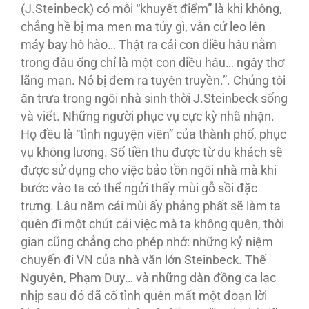
(J.Steinbeck) có mỗi “khuyết điểm” là khi không,
chẳng hề bị ma men ma túy gì, vẫn cứ leo lên
máy bay hô hào… Thật ra cái con diều hâu nằm
trong đầu ổng chỉ là một con diều hâu… ngây thơ
lãng mạn. Nó bị đem ra tuyên truyền.”. Chúng tôi
ăn trưa trong ngôi nhà sinh thời J.Steinbeck sống
và viết. Những người phục vụ cực kỳ nhã nhặn.
Họ đều là “tình nguyện viên” của thành phố, phục
vụ không lương. Số tiền thu được từ du khách sẽ
được sử dụng cho việc bảo tồn ngôi nhà mà khi
bước vào ta có thể ngửi thấy mùi gỗ sồi đặc
trưng. Lâu năm cái mùi ấy phảng phất sẽ làm ta
quên đi một chút cái việc mà ta không quên, thời
gian cũng chẳng cho phép nhớ: những kỷ niệm
chuyến đi VN của nhà văn lớn Steinbeck. Thế
Nguyên, Phạm Duy… và những dàn đồng ca lạc
nhịp sau đó đã cố tình quên mất một đoạn lời