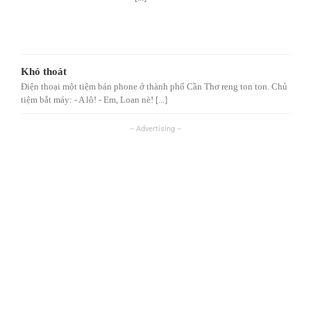
Khó thoát
Điện thoại một tiệm bán phone ở thành phố Cần Thơ reng ton ton. Chủ
tiệm bắt máy: - A lô! - Em, Loan nè! [...]