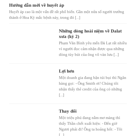
Hướng dẫn mới về huyết áp
Huyết áp cao là một vấn đề rất phổ biến. Gần một nửa số người trưởng
thành ở Hoa Kỳ mắc bệnh này, trong đó [...]
Những dòng hoài niệm về Dalat
xưa (kỳ 2)
Phạm Văn Bình yêu mến Đà Lạt rất nhiều
vì người đọc cảm nhận được qua những
dòng tùy bút của ông vô vàn lưu [...]
Lợi hơn
Một doanh gia đang bận túi bụi thì Ngân
hàng gọi: - Ông Smith ơi! Chúng tôi
nhận thấy thẻ credit của ông có những
[...]
Thay đổi
Một triệu phú đang nằm mơ màng thì
thấy Thần chết xuất hiện: - Đến giờ
Ngươi phải đi! Ông ta hoảng hốt: - Tôi
[...]