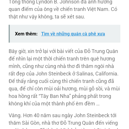
Tổng thống Lyndon B. Johnson đã ảnh hưởng
quan điểm của ông về chiến tranh Việt Nam. Có
thật như vậy không, ta sẽ xét sau.
Xem thêm:
Tìm về những quán cà phê xưa
Bây giờ, xin trở lại với bài viết của Đỗ Trung Quân
để nhìn lại một thời chiến tranh trên quê hương
mình, cũng như cùng nhà thơ đi thăm ngôi nhà
rất đẹp của John Steinbeck ở Salinas, California.
Để thấy rằng cuối cùng thì chiến tranh cũng đã
qua, để chỉ còn mùi oải hương, mùi gỗ sồi, và mùi
hoa hồng rất “Tây Ban Nha” phảng phất trong
không khí của một thành phố êm đềm …
Vâng. Hơn 40 năm sau ngày John Steinbeck tới
thăm Sài Gòn, nhà thơ Đỗ Trung Quân đến viếng