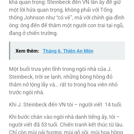
khá quan trọng: Steinbeck đến VN lần ấy để giữ
một lời hứa quan trọng, không phải với Tổng
thống Johnson như “có vẻ”, mà với chính gia đình
ông: ông đến để thăm một người con trai tại ngũ,
đang ở chiến trường.
Xem thêm:
Tháng 6. Thiên An Môn
Một buổi trưa yên tĩnh trong ngôi nhà của J.
Steinbeck, trời se lạnh, những bông hồng đỏ
thắm nở lộng lẫy và… rất to trong hoa viên nhỏ
trước ngôi nhà.
Khi J. Steinbeck đến VN tôi – người viết 14 tuổi.
Khi bước chân vào ngôi nhà danh tiếng ấy, tôi –
người viết đã 53 tuổi. Chiến tranh kết thúc từ lâu.
Chỉ còn mùi oải hương, mùi gỗ sồi, mùi hoa hồng