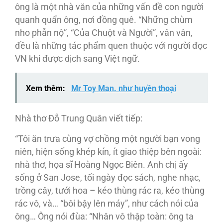
ông là một nhà văn của những vấn đề con người
quanh quẩn ông, nơi đồng quê. “Những chùm
nho phẫn nộ”, “Của Chuột và Người”, vân vân,
đều là những tác phẩm quen thuộc với người đọc
VN khi được dịch sang Việt ngữ.
Xem thêm:
Mr Toy Man. như huyền thoại
Nhà thơ Đỗ Trung Quân viết tiếp:
“Tôi ăn trưa cùng vợ chồng một người bạn vong
niên, hiện sống khép kín, ít giao thiệp bên ngoài:
nhà thơ, họa sĩ Hoàng Ngọc Biên. Anh chị ấy
sống ở San Jose, tối ngày đọc sách, nghe nhạc,
trồng cây, tưới hoa – kéo thùng rác ra, kéo thùng
rác vô, và… “bôi bậy lên máy”, như cách nói của
ông… Ông nói đùa: “Nhân vô thập toàn: ông ta