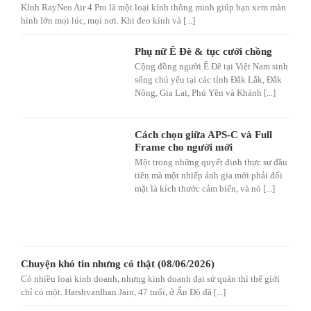
Kính RayNeo Air 4 Pro là một loại kính thông minh giúp bạn xem màn
hình lớn mọi lúc, mọi nơi. Khi đeo kính và [...]
Phụ nữ Ê Đê & tục cưới chồng
Cộng đồng người Ê Đê tại Việt Nam sinh
sống chủ yếu tại các tỉnh Đắk Lắk, Đắk
Nông, Gia Lai, Phú Yên và Khánh [...]
Cách chọn giữa APS-C và Full
Frame cho người mới
Một trong những quyết định thực sự đầu
tiên mà một nhiếp ảnh gia mới phải đối
mặt là kích thước cảm biến, và nó [...]
Chuyện khó tin nhưng có thật (08/06/2026)
Có nhiều loại kinh doanh, nhưng kinh doanh đại sứ quán thì thế giới
chỉ có một. Harshvardhan Jain, 47 tuổi, ở Ấn Độ đã [...]