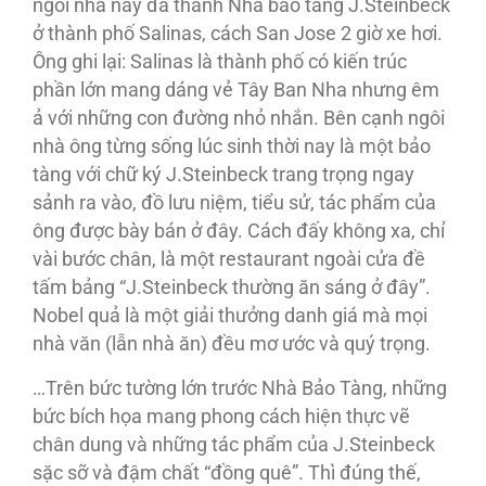
ngôi nhà nay đã thành Nhà bảo tàng J.Steinbeck
ở thành phố Salinas, cách San Jose 2 giờ xe hơi.
Ông ghi lại: Salinas là thành phố có kiến trúc
phần lớn mang dáng vẻ Tây Ban Nha nhưng êm
ả với những con đường nhỏ nhắn. Bên cạnh ngôi
nhà ông từng sống lúc sinh thời nay là một bảo
tàng với chữ ký J.Steinbeck trang trọng ngay
sảnh ra vào, đồ lưu niệm, tiểu sử, tác phẩm của
ông được bày bán ở đây. Cách đấy không xa, chỉ
vài bước chân, là một restaurant ngoài cửa đề
tấm bảng “J.Steinbeck thường ăn sáng ở đây”.
Nobel quả là một giải thưởng danh giá mà mọi
nhà văn (lẫn nhà ăn) đều mơ ước và quý trọng.
…Trên bức tường lớn trước Nhà Bảo Tàng, những
bức bích họa mang phong cách hiện thực vẽ
chân dung và những tác phẩm của J.Steinbeck
sặc sỡ và đậm chất “đồng quê”. Thì đúng thế,