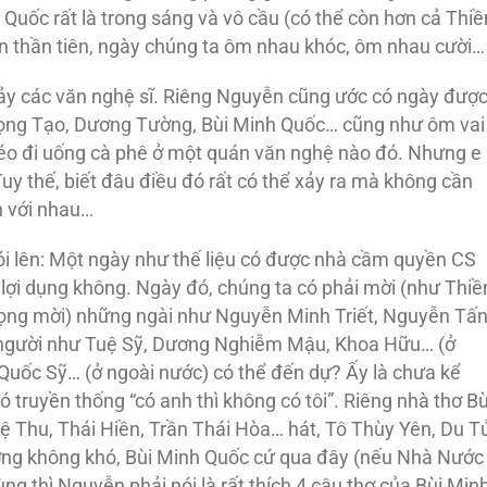
 Quốc rất là trong sáng và vô cầu (có thể còn hơn cả Thiề
 thần tiên, ngày chúng ta ôm nhau khóc, ôm nhau cười…
hảy các văn nghệ sĩ. Riêng Nguyễn cũng ước có ngày đượ
rọng Tạo, Dương Tường, Bùi Minh Quốc… cũng như ôm vai
éo đi uống cà phê ở một quán văn nghệ nào đó. Nhưng e
y thế, biết đâu điều đó rất có thể xảy ra mà không cần
n với nhau…
ói lên: Một ngày như thế liệu có được nhà cầm quyền CS
lợi dụng không. Ngày đó, chúng ta có phải mời (như Thiề
rọng mời) những ngài như Nguyễn Minh Triết, Nguyễn Tấ
 người như Tuệ Sỹ, Dương Nghiễm Mậu, Khoa Hữu… (ở
Quốc Sỹ… (ở ngoài nước) có thể đến dự? Ấy là chưa kể
ó truyền thống “có anh thì không có tôi”. Riêng nhà thơ Bù
 Thu, Thái Hiền, Trần Thái Hòa… hát, Tô Thùy Yên, Du T
tưởng không khó, Bùi Minh Quốc cứ qua đây (nếu Nhà Nước
ùng thì Nguyễn phải nói là rất thích 4 câu thơ của Bùi Min