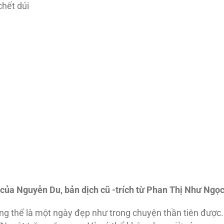
chết dúi
của Nguyễn Du, bản dịch cũ -trích từ Phan Thị Như Ngọc
ng thể là một ngày đẹp như trong chuyện thần tiên được.