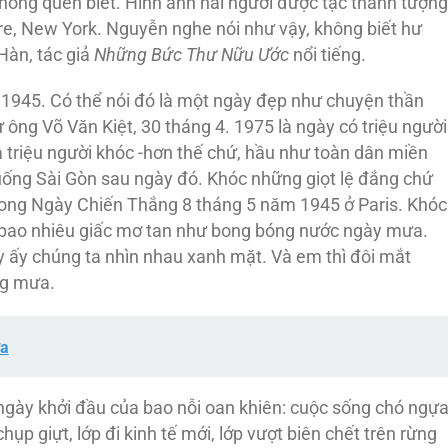
hông quen biết. Hình ảnh hai người được tạc thành tượng
e, New York. Nguyễn nghe nói như vậy, không biết hư
 Hàn, tác giả
Những Bức Thư Nữu Ước
nổi tiếng.
1945. Có thể nói đó là một ngày đẹp như chuyện thần
 ông Võ Văn Kiệt, 30 tháng 4. 1975 là ngày có triệu người
ả triệu người khóc -hơn thế chứ, hầu như toàn dân miền
ng Sài Gòn sau ngày đó. Khóc những giọt lệ đắng chứ
rong Ngày Chiến Thắng 8 tháng 5 năm 1945 ở Paris. Khóc
vì bao nhiêu giấc mơ tan như bong bóng nước ngày mưa.
 ấy chúng ta nhìn nhau xanh mặt. Và em thì đôi mắt
ng mưa.
ưa
 ngày khởi đầu của bao nỗi oan khiên: cuộc sống chó ngựa
chụp giựt, lớp đi kinh tế mới, lớp vượt biên chết trên rừng