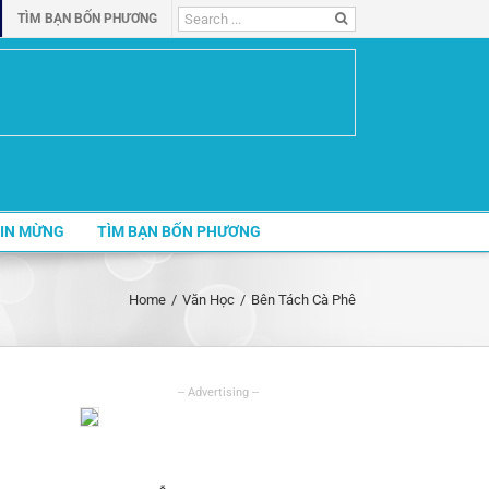
Search
TÌM BẠN BỐN PHƯƠNG
for:
IN MỪNG
TÌM BẠN BỐN PHƯƠNG
Home
/
Văn Học
/
Bên Tách Cà Phê