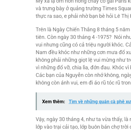
Mỹ xa lạ ôm hôn nồng cháy cô gái Paris k
và trưng bày ở quảng trường Times Squar
thực ra sao, e phải nhờ bạn bè hỏi Lê Thị
Trên là Ngày Chiến Thắng 8 tháng 5 năm 
tiên. Còn ngày 30 tháng 4 -1975? Nói như
vui nhưng cũng có cả triệu người khóc. C
Nam đều khóc như những cơn mưa đổ xuố
không phải những giọt lệ vui mừng như t
vì những đổ vỡ, chia lìa, đớn đau. Khóc 
Các bạn của Nguyễn còn nhớ không, ngày
không còn ánh vui, em đi áo rũ tóc rũ tro
Xem thêm:
Tìm về những quán cà phê x
Vậy, ngày 30 tháng 4, như ta vừa thấy, là
lớp vào trại cải tạo, lớp buôn bán chợ trời 