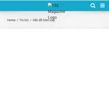
Skip
to
content
Home
/
Tin tức
/
Vấn đề hôm nay