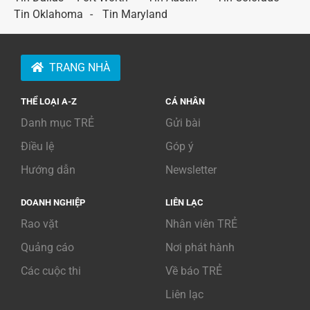
Tin Oklahoma
Tin Maryland
TRANG NHÀ
THỂ LOẠI A-Z
CÁ NHÂN
Danh mục TRẺ
Gửi bài
Điều lệ
Góp ý
Hướng dẫn
Newsletter
DOANH NGHIỆP
LIÊN LẠC
Rao vặt
Nhân viên TRẺ
Quảng cáo
Nơi phát hành
Các cuộc thi
Về báo TRẺ
Liên lạc