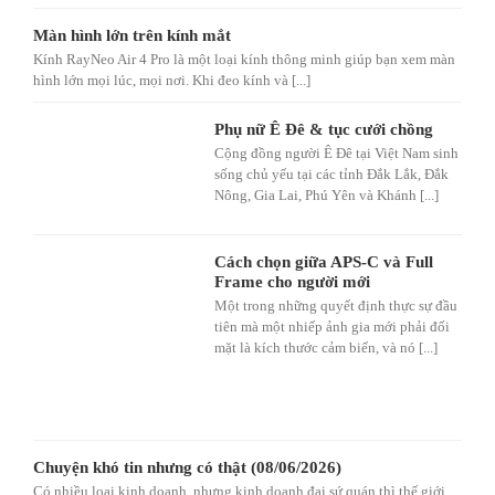
Màn hình lớn trên kính mắt
Kính RayNeo Air 4 Pro là một loại kính thông minh giúp bạn xem màn
hình lớn mọi lúc, mọi nơi. Khi đeo kính và [...]
Phụ nữ Ê Đê & tục cưới chồng
Cộng đồng người Ê Đê tại Việt Nam sinh
sống chủ yếu tại các tỉnh Đắk Lắk, Đắk
Nông, Gia Lai, Phú Yên và Khánh [...]
Cách chọn giữa APS-C và Full
Frame cho người mới
Một trong những quyết định thực sự đầu
tiên mà một nhiếp ảnh gia mới phải đối
mặt là kích thước cảm biến, và nó [...]
Chuyện khó tin nhưng có thật (08/06/2026)
Có nhiều loại kinh doanh, nhưng kinh doanh đại sứ quán thì thế giới