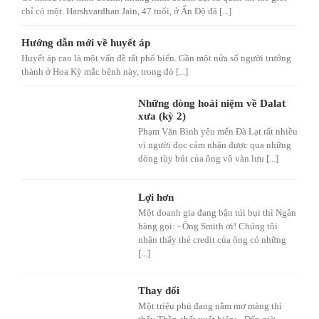
chỉ có một. Harshvardhan Jain, 47 tuổi, ở Ấn Độ đã [...]
Hướng dẫn mới về huyết áp
Huyết áp cao là một vấn đề rất phổ biến. Gần một nửa số người trưởng
thành ở Hoa Kỳ mắc bệnh này, trong đó [...]
Những dòng hoài niệm về Dalat
xưa (kỳ 2)
Phạm Văn Bình yêu mến Đà Lạt rất nhiều
vì người đọc cảm nhận được qua những
dòng tùy bút của ông vô vàn lưu [...]
Lợi hơn
Một doanh gia đang bận túi bụi thì Ngân
hàng gọi: - Ông Smith ơi! Chúng tôi
nhận thấy thẻ credit của ông có những
[...]
Thay đổi
Một triệu phú đang nằm mơ màng thì