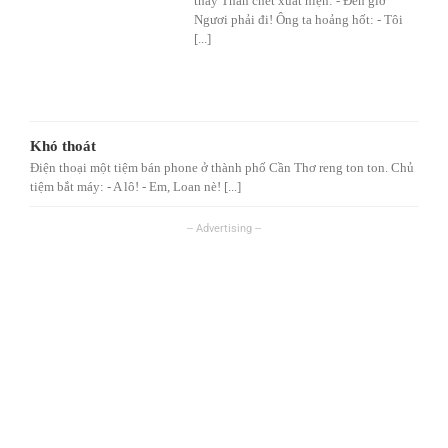
thấy Thần chết xuất hiện: - Đến giờ
Ngươi phải đi! Ông ta hoảng hốt: - Tôi
[...]
Khó thoát
Điện thoại một tiệm bán phone ở thành phố Cần Thơ reng ton ton. Chủ
tiệm bắt máy: - A lô! - Em, Loan nè! [...]