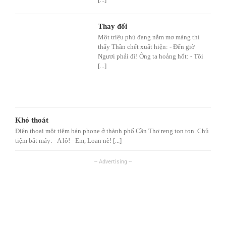
Thay đổi
Một triệu phú đang nằm mơ màng thì
thấy Thần chết xuất hiện: - Đến giờ
Ngươi phải đi! Ông ta hoảng hốt: - Tôi
[...]
Khó thoát
Điện thoại một tiệm bán phone ở thành phố Cần Thơ reng ton ton. Chủ
tiệm bắt máy: - A lô! - Em, Loan nè! [...]