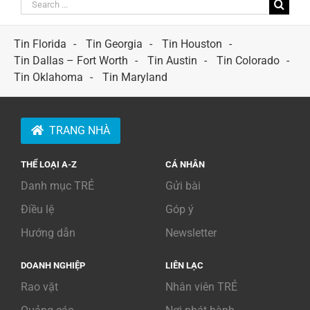
Search
for:
Tin Florida
Tin Georgia
Tin Houston
Tin Dallas – Fort Worth
Tin Austin
Tin Colorado
Tin Oklahoma
Tin Maryland
TRANG NHÀ
THỂ LOẠI A-Z
CÁ NHÂN
Danh mục TRẺ
Gửi bài
Điều lệ
Góp ý
Hướng dẫn
Newsletter
DOANH NGHIỆP
LIÊN LẠC
Rao vặt
Nhân viên TRẺ