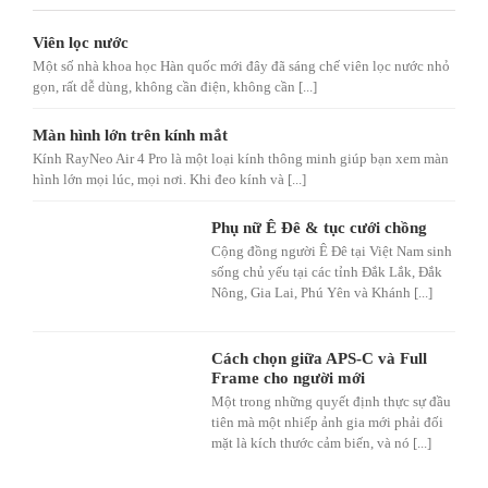
Viên lọc nước
Một số nhà khoa học Hàn quốc mới đây đã sáng chế viên lọc nước nhỏ
gọn, rất dễ dùng, không cần điện, không cần [...]
Màn hình lớn trên kính mắt
Kính RayNeo Air 4 Pro là một loại kính thông minh giúp bạn xem màn
hình lớn mọi lúc, mọi nơi. Khi đeo kính và [...]
Phụ nữ Ê Đê & tục cưới chồng
Cộng đồng người Ê Đê tại Việt Nam sinh
sống chủ yếu tại các tỉnh Đắk Lắk, Đắk
Nông, Gia Lai, Phú Yên và Khánh [...]
Cách chọn giữa APS-C và Full
Frame cho người mới
Một trong những quyết định thực sự đầu
tiên mà một nhiếp ảnh gia mới phải đối
mặt là kích thước cảm biến, và nó [...]