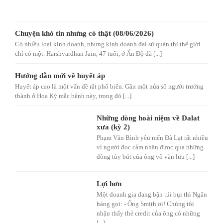
Chuyện khó tin nhưng có thật (08/06/2026)
Có nhiều loại kinh doanh, nhưng kinh doanh đại sứ quán thì thế giới
chỉ có một. Harshvardhan Jain, 47 tuổi, ở Ấn Độ đã [...]
Hướng dẫn mới về huyết áp
Huyết áp cao là một vấn đề rất phổ biến. Gần một nửa số người trưởng
thành ở Hoa Kỳ mắc bệnh này, trong đó [...]
Những dòng hoài niệm về Dalat
xưa (kỳ 2)
Phạm Văn Bình yêu mến Đà Lạt rất nhiều
vì người đọc cảm nhận được qua những
dòng tùy bút của ông vô vàn lưu [...]
Lợi hơn
Một doanh gia đang bận túi bụi thì Ngân
hàng gọi: - Ông Smith ơi! Chúng tôi
nhận thấy thẻ credit của ông có những
[...]