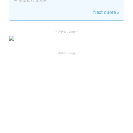
—
Martin Luther
Next quote »