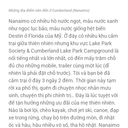
Những địa điểm nên đến ở Cumberland (Nanaimo)
Nanaimo có nhiều hồ nước ngọt, màu nước xanh
như ngọc lục bảo, màu nước giống hệt biển
Destin ở Florida của Mỹ. Ở đây có nhiều khu cắm
trại giữa thiên nhiên nhưng khu vực Lake Park
Society & Cumberland Lake Park Campground là
nổi tiếng nhất và lớn nhất, có đến mấy trăm chỗ
đủ cho những mobile, trailer cùng một lúc (dĩ
nhiên là phải đặt chỗ trước). Tôi và bạn bè đã
cắm trại ở đây 3 ngày 2 đêm. Thời gian này tạm
rời xa phố thị, quên đi chuyện nhọc nhằn mưu
sinh, chuyện thị phi chính trị… Đây là lúc tuyệt vời
để tận hưởng những ưu đãi của mẹ thiên nhiên.
Nào là bơi lội, chèo kayak, chơi jet ski, canoe, đạp
xe trong rừng, chạy bộ trên đường mòn, đi nhặt
ốc và hàu, hàu nhiều vô số, tha hồ nhặt. Nanaimo