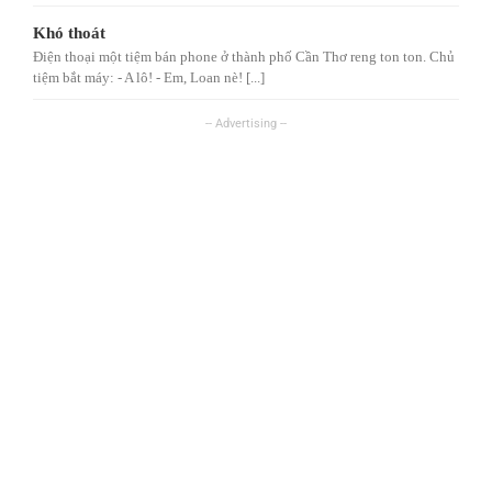
Khó thoát
Điện thoại một tiệm bán phone ở thành phố Cần Thơ reng ton ton. Chủ
tiệm bắt máy: - A lô! - Em, Loan nè! [...]