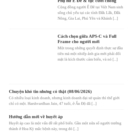
Phụ nữ Ê Đê & tục cưới chồng
Cộng đồng người Ê Đê tại Việt Nam sinh
sống chủ yếu tại các tỉnh Đắk Lắk, Đắk
Nông, Gia Lai, Phú Yên và Khánh [...]
Cách chọn giữa APS-C và Full
Frame cho người mới
Một trong những quyết định thực sự đầu
tiên mà một nhiếp ảnh gia mới phải đối
mặt là kích thước cảm biến, và nó [...]
Chuyện khó tin nhưng có thật (08/06/2026)
Có nhiều loại kinh doanh, nhưng kinh doanh đại sứ quán thì thế giới
chỉ có một. Harshvardhan Jain, 47 tuổi, ở Ấn Độ đã [...]
Hướng dẫn mới về huyết áp
Huyết áp cao là một vấn đề rất phổ biến. Gần một nửa số người trưởng
thành ở Hoa Kỳ mắc bệnh này, trong đó [...]