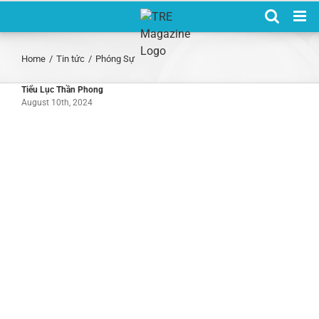
Skip
to
content
Home
/
Tin tức
/
Phóng Sự
Tiểu Lục Thần Phong
August 10th, 2024