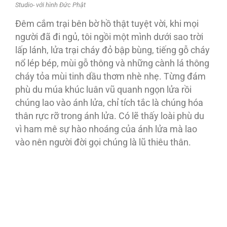
Studio- với hình Đức Phật
Đêm cắm trại bên bờ hồ thật tuyệt vời, khi mọi
người đã đi ngủ, tôi ngồi một mình dưới sao trời
lấp lánh, lửa trại cháy đỏ bập bùng, tiếng gỗ cháy
nổ lép bép, mùi gỗ thông và những cành lá thông
cháy tỏa mùi tinh dầu thơm nhè nhẹ. Từng đám
phù du múa khúc luân vũ quanh ngọn lửa rồi
chúng lao vào ánh lửa, chỉ tích tắc là chúng hóa
thân rực rỡ trong ánh lửa. Có lẽ thấy loài phù du
vì ham mê sự hào nhoáng của ánh lửa mà lao
vào nên người đời gọi chúng là lũ thiêu thân.