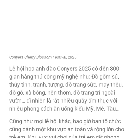
Conyers Cherry Blossom Festival, 2025
Lễ hội hoa anh đào Conyers 2025 có đến 300
gian hàng thủ công mỹ nghệ như: Đồ gốm sứ,
thủy tinh, tranh, tượng, đồ trang sức, may thêu,
đồ gỗ, xà bông, nến thơm, đồ trang trí ngoài
vườn… dĩ nhiên là rất nhiều quầy ẩm thực với
nhiều phong cách ăn uống kiểu Mỹ, Mễ, Tàu…
Cũng như mọi lễ hội khác, bao giờ ban tổ chức
cũng dành một khu vực an toàn và rộng lớn cho
trẻ em. Khu vực vui chơi của trẻ em rất phong