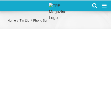
Skip
to
content
Home
/
Tin tức
/
Phóng Sự