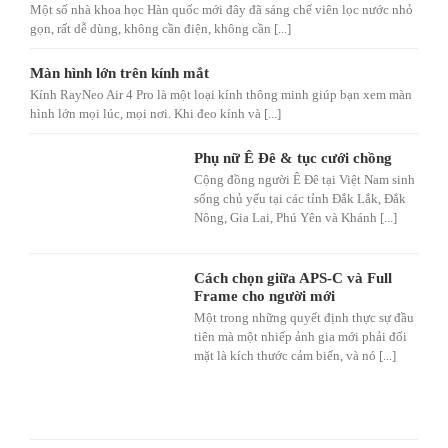
Một số nhà khoa học Hàn quốc mới đây đã sáng chế viên lọc nước nhỏ
gọn, rất dễ dùng, không cần điện, không cần [...]
Màn hình lớn trên kính mắt
Kính RayNeo Air 4 Pro là một loại kính thông minh giúp bạn xem màn
hình lớn mọi lúc, mọi nơi. Khi đeo kính và [...]
Phụ nữ Ê Đê & tục cưới chồng
Cộng đồng người Ê Đê tại Việt Nam sinh
sống chủ yếu tại các tỉnh Đắk Lắk, Đắk
Nông, Gia Lai, Phú Yên và Khánh [...]
Cách chọn giữa APS-C và Full
Frame cho người mới
Một trong những quyết định thực sự đầu
tiên mà một nhiếp ảnh gia mới phải đối
mặt là kích thước cảm biến, và nó [...]