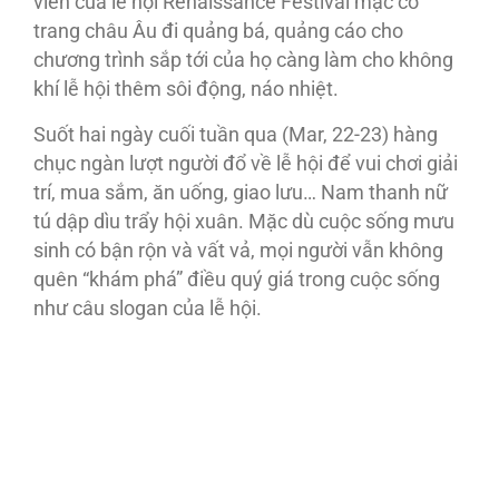
viên của lễ hội Renaissance Festival mặc cổ
trang châu Âu đi quảng bá, quảng cáo cho
chương trình sắp tới của họ càng làm cho không
khí lễ hội thêm sôi động, náo nhiệt.
Suốt hai ngày cuối tuần qua (Mar, 22-23) hàng
chục ngàn lượt người đổ về lễ hội để vui chơi giải
trí, mua sắm, ăn uống, giao lưu… Nam thanh nữ
tú dập dìu trẩy hội xuân. Mặc dù cuộc sống mưu
sinh có bận rộn và vất vả, mọi người vẫn không
quên “khám phá” điều quý giá trong cuộc sống
như câu slogan của lễ hội.