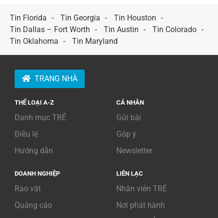
Tin Florida
Tin Georgia
Tin Houston
Tin Dallas – Fort Worth
Tin Austin
Tin Colorado
Tin Oklahoma
Tin Maryland
TRANG NHÀ
THỂ LOẠI A-Z
CÁ NHÂN
Danh mục TRẺ
Gửi bài
Điều lệ
Góp ý
Hướng dẫn
Newsletter
DOANH NGHIỆP
LIÊN LẠC
Rao vặt
Nhân viên TRẺ
Quảng cáo
Nơi phát hành