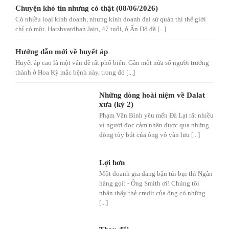
Chuyện khó tin nhưng có thật (08/06/2026)
Có nhiều loại kinh doanh, nhưng kinh doanh đại sứ quán thì thế giới
chỉ có một. Harshvardhan Jain, 47 tuổi, ở Ấn Độ đã [...]
Hướng dẫn mới về huyết áp
Huyết áp cao là một vấn đề rất phổ biến. Gần một nửa số người trưởng
thành ở Hoa Kỳ mắc bệnh này, trong đó [...]
Những dòng hoài niệm về Dalat
xưa (kỳ 2)
Phạm Văn Bình yêu mến Đà Lạt rất nhiều
vì người đọc cảm nhận được qua những
dòng tùy bút của ông vô vàn lưu [...]
Lợi hơn
Một doanh gia đang bận túi bụi thì Ngân
hàng gọi: - Ông Smith ơi! Chúng tôi
nhận thấy thẻ credit của ông có những
[...]