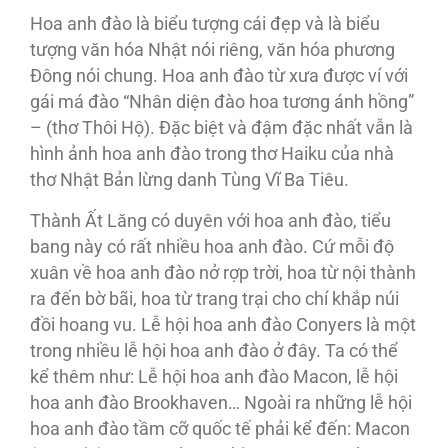
Hoa anh đào là biểu tượng cái đẹp và là biểu
tượng văn hóa Nhật nói riêng, văn hóa phương
Đông nói chung. Hoa anh đào từ xưa được ví với
gái má đào “Nhân diện đào hoa tương ánh hồng”
– (thơ Thôi Hộ). Đặc biệt và đậm đặc nhất vẫn là
hình ảnh hoa anh đào trong thơ Haiku của nhà
thơ Nhật Bản lừng danh Tùng Vĩ Ba Tiêu.
Thành Ất Lăng có duyên với hoa anh đào, tiểu
bang này có rất nhiều hoa anh đào. Cứ mỗi độ
xuân về hoa anh đào nở rợp trời, hoa từ nội thành
ra đến bờ bãi, hoa từ trang trại cho chí khắp núi
đồi hoang vu. Lễ hội hoa anh đào Conyers là một
trong nhiều lễ hội hoa anh đào ở đây. Ta có thể
kể thêm như: Lễ hội hoa anh đào Macon, lễ hội
hoa anh đào Brookhaven… Ngoài ra những lễ hội
hoa anh đào tầm cỡ quốc tế phải kể đến: Macon