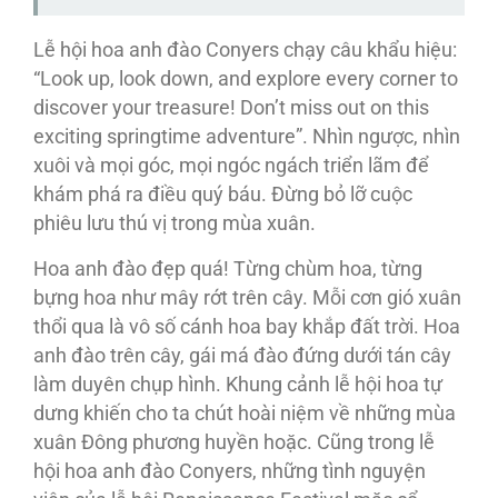
Lễ hội hoa anh đào Conyers chạy câu khẩu hiệu:
“Look up, look down, and explore every corner to
discover your treasure! Don’t miss out on this
exciting springtime adventure”. Nhìn ngược, nhìn
xuôi và mọi góc, mọi ngóc ngách triển lãm để
khám phá ra điều quý báu. Đừng bỏ lỡ cuộc
phiêu lưu thú vị trong mùa xuân.
Hoa anh đào đẹp quá! Từng chùm hoa, từng
bựng hoa như mây rớt trên cây. Mỗi cơn gió xuân
thổi qua là vô số cánh hoa bay khắp đất trời. Hoa
anh đào trên cây, gái má đào đứng dưới tán cây
làm duyên chụp hình. Khung cảnh lễ hội hoa tự
dưng khiến cho ta chút hoài niệm về những mùa
xuân Đông phương huyền hoặc. Cũng trong lễ
hội hoa anh đào Conyers, những tình nguyện