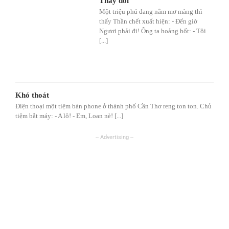
Thay đổi
Một triệu phú đang nằm mơ màng thì
thấy Thần chết xuất hiện: - Đến giờ
Ngươi phải đi! Ông ta hoảng hốt: - Tôi
[...]
Khó thoát
Điện thoại một tiệm bán phone ở thành phố Cần Thơ reng ton ton. Chủ
tiệm bắt máy: - A lô! - Em, Loan nè! [...]