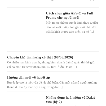
Cách chọn giữa APS-C và Full
Frame cho người mới
Một trong những quyết định thực sự đầu
tiên mà một nhiếp ảnh gia mới phải đối
mặt là kích thước cảm biến, và nó [...]
Chuyện khó tin nhưng có thật (08/06/2026)
Có nhiều loại kinh doanh, nhưng kinh doanh đại sứ quán thì thế giới
chỉ có một. Harshvardhan Jain, 47 tuổi, ở Ấn Độ đã [...]
Hướng dẫn mới về huyết áp
Huyết áp cao là một vấn đề rất phổ biến. Gần một nửa số người trưởng
thành ở Hoa Kỳ mắc bệnh này, trong đó [...]
Những dòng hoài niệm về Dalat
xưa (kỳ 2)