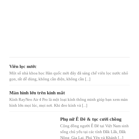
Viên lọc nước
Một số nhà khoa học Hàn quốc mới đây đã sáng chế viên lọc nước nhỏ
gọn, rất dễ dùng, không cần điện, không cần [...]
Màn hình lớn trên kính mắt
Kính RayNeo Air 4 Pro là một loại kính thông minh giúp bạn xem màn
hình lớn mọi lúc, mọi nơi. Khi đeo kính và [...]
Phụ nữ Ê Đê & tục cưới chồng
Cộng đồng người Ê Đê tại Việt Nam sinh
sống chủ yếu tại các tỉnh Đắk Lắk, Đắk
Nông, Gia Lai, Phú Yên và Khánh [...]