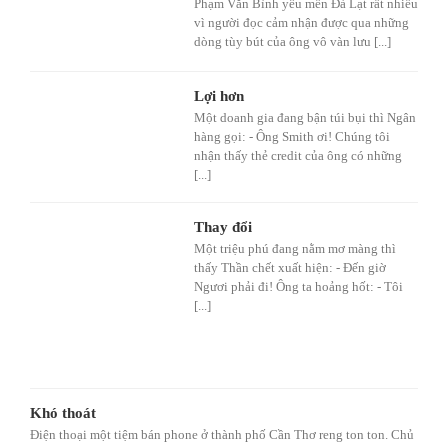
Phạm Văn Bình yêu mến Đà Lạt rất nhiều
vì người đọc cảm nhận được qua những
dòng tùy bút của ông vô vàn lưu [...]
Lợi hơn
Một doanh gia đang bận túi bụi thì Ngân
hàng gọi: - Ông Smith ơi! Chúng tôi
nhận thấy thẻ credit của ông có những
[...]
Thay đổi
Một triệu phú đang nằm mơ màng thì
thấy Thần chết xuất hiện: - Đến giờ
Ngươi phải đi! Ông ta hoảng hốt: - Tôi
[...]
Khó thoát
Điện thoại một tiệm bán phone ở thành phố Cần Thơ reng ton ton. Chủ