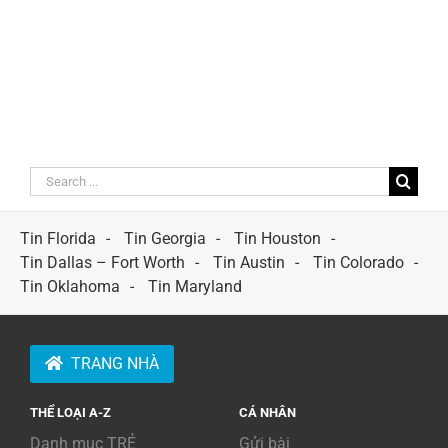
Search
for:
Tin Florida
Tin Georgia
Tin Houston
Tin Dallas – Fort Worth
Tin Austin
Tin Colorado
Tin Oklahoma
Tin Maryland
TRANG NHÀ
THỂ LOẠI A-Z
CÁ NHÂN
Danh mục TRẺ
Gửi bài