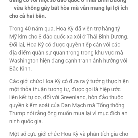
đang có với một số đảo quốc ở Thái Bình Dương
– vừa không gây bất hòa mà vẫn mang lại lợi ích
cho cả hai bên.
Trong 40 năm qua, Hoa Kỳ đã viện trợ hàng tỷ
Mỹ kim cho 3 đảo quốc xa xôi ở Thái Bình Dương.
Đổi lại, Hoa Kỳ có được quyền tiếp cận với các
địa điểm quân sự quan trọng trong khu vực mà
Washington hiện đang cạnh tranh ảnh hưởng với
Bắc Kinh.
Các giới chức Hoa Kỳ có đưa ra ý tưởng thực hiện
một thỏa thuận tương tự, được gọi là hiệp ước
liên kết tự do, đối với Greenland, hòn đảo thuộc
quyền kiểm soát của Đan Mạch mà Tổng thống
Trump nói rằng ông muốn mua lại vì mục đích an
ninh quốc gia.
Một số cựu giới chức Hoa Kỳ và phân tích gia cho