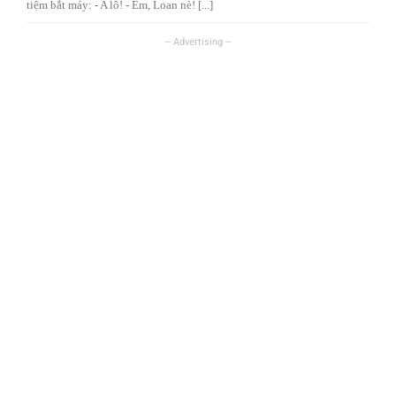
tiệm bắt máy: - A lô! - Em, Loan nè! [...]