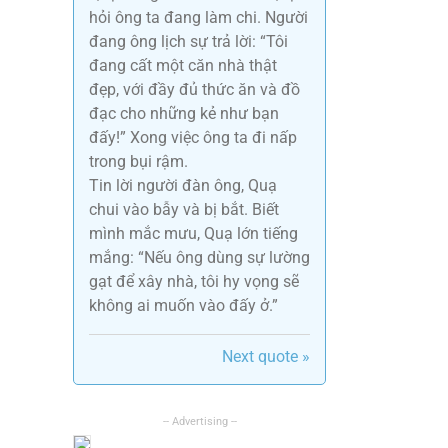
hỏi ông ta đang làm chi. Người
đang ông lịch sự trả lời: “Tôi
đang cất một căn nhà thật
đẹp, với đầy đủ thức ăn và đồ
đạc cho những kẻ như bạn
đấy!” Xong việc ông ta đi nấp
trong bụi rậm.
Tin lời người đàn ông, Quạ
chui vào bẫy và bị bắt. Biết
mình mắc mưu, Quạ lớn tiếng
mắng: “Nếu ông dùng sự lường
gạt để xây nhà, tôi hy vọng sẽ
không ai muốn vào đấy ở.”
Next quote »