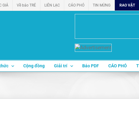
C GIẢ
Về báo TRẺ
LIÊN LẠC
CÁO PHÓ
TIN MỪNG
RAO VẶT
thức
Cộng đồng
Giải trí
Báo PDF
CÁO PHÓ
T