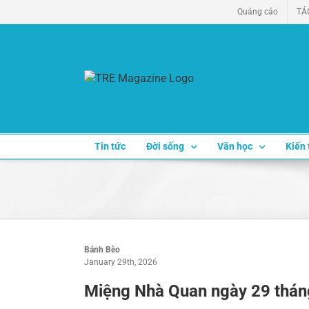
Skip
Quảng cáo
TÁ
to
content
Tin tức
Đời sống
Văn học
Kiến 
Bánh Bèo
January 29th, 2026
Miệng Nhà Quan ngày 29 thá