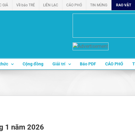
C GIẢ
Về báo TRẺ
LIÊN LẠC
CÁO PHÓ
TIN MỪNG
RAO VẶT
thức
Cộng đồng
Giải trí
Báo PDF
CÁO PHÓ
T
ng 1 năm 2026