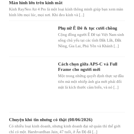
Màn hình lớn trên kính mắt
Kính RayNeo Air 4 Pro là một loại kính thông minh giúp bạn xem màn
hình lớn mọi lúc, mọi nơi. Khi đeo kính và [...]
Phụ nữ Ê Đê & tục cưới chồng
Cộng đồng người Ê Đê tại Việt Nam sinh
sống chủ yếu tại các tỉnh Đắk Lắk, Đắk
Nông, Gia Lai, Phú Yên và Khánh [...]
Cách chọn giữa APS-C và Full
Frame cho người mới
Một trong những quyết định thực sự đầu
tiên mà một nhiếp ảnh gia mới phải đối
mặt là kích thước cảm biến, và nó [...]
Chuyện khó tin nhưng có thật (08/06/2026)
Có nhiều loại kinh doanh, nhưng kinh doanh đại sứ quán thì thế giới
chỉ có một. Harshvardhan Jain, 47 tuổi, ở Ấn Độ đã [...]