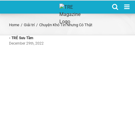
Skip
to
content
Home
/
Giải trí
/
Chuyện Khó Tin Nhưng Có Thật
- TRẺ Sưu Tầm
December 29th, 2022