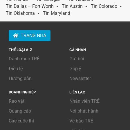
Tin Dallas – Fort Worth
Tin Austin
Tin Colorado
Tin Oklahoma
Tin Maryland
TRANG NHÀ
THỂ LOẠI A-Z
CÁ NHÂN
Danh mục TRẺ
Gửi bài
Điều lệ
Góp ý
Hướng dẫn
Newsletter
DOANH NGHIỆP
LIÊN LẠC
Rao vặt
Nhân viên TRẺ
Quảng cáo
Nơi phát hành
Các cuộc thi
Về báo TRẺ