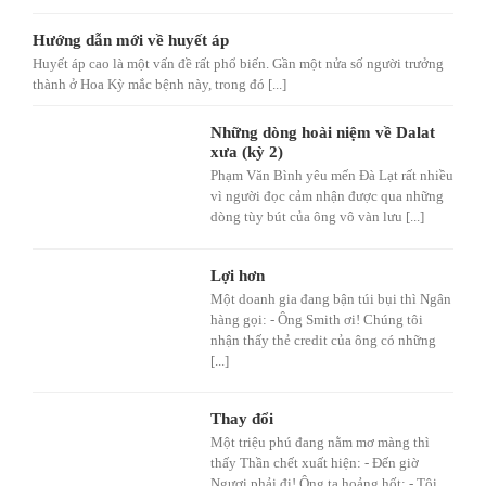
Hướng dẫn mới về huyết áp
Huyết áp cao là một vấn đề rất phổ biến. Gần một nửa số người trưởng
thành ở Hoa Kỳ mắc bệnh này, trong đó [...]
Những dòng hoài niệm về Dalat
xưa (kỳ 2)
Phạm Văn Bình yêu mến Đà Lạt rất nhiều
vì người đọc cảm nhận được qua những
dòng tùy bút của ông vô vàn lưu [...]
Lợi hơn
Một doanh gia đang bận túi bụi thì Ngân
hàng gọi: - Ông Smith ơi! Chúng tôi
nhận thấy thẻ credit của ông có những
[...]
Thay đổi
Một triệu phú đang nằm mơ màng thì
thấy Thần chết xuất hiện: - Đến giờ
Ngươi phải đi! Ông ta hoảng hốt: - Tôi