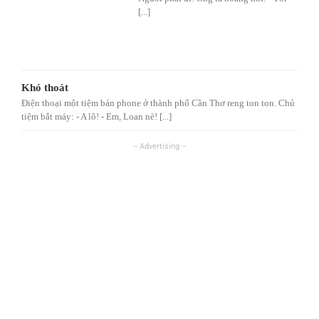
[...]
Khó thoát
Điện thoại một tiệm bán phone ở thành phố Cần Thơ reng ton ton. Chủ
tiệm bắt máy: - A lô! - Em, Loan nè! [...]