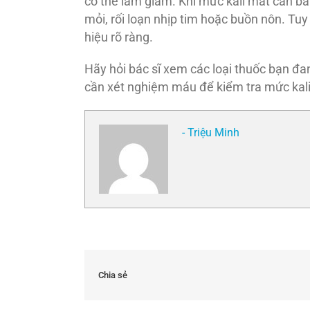
có thể làm giảm. Khi mức kali mất cân bằ
mỏi, rối loạn nhịp tim hoặc buồn nôn. Tuy
hiệu rõ ràng.
Hãy hỏi bác sĩ xem các loại thuốc bạn đa
cần xét nghiệm máu để kiểm tra mức kali 
- Triệu Minh
Chia sẻ