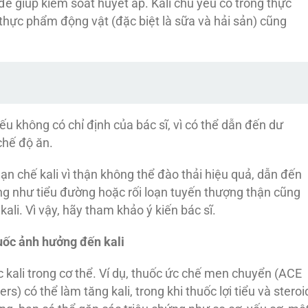
để giúp kiểm soát huyết áp. Kali chủ yếu có trong thực
hực phẩm động vật (đặc biệt là sữa và hải sản) cũng
u không có chỉ định của bác sĩ, vì có thể dẫn đến dư
chế độ ăn.
n chế kali vì thận không thể đào thải hiệu quả, dẫn đến
trạng như tiểu đường hoặc rối loạn tuyến thượng thận cũng
li. Vì vậy, hãy tham khảo ý kiến bác sĩ.
huốc
ảnh hưởng đến kali
c kali trong cơ thể. Ví dụ, thuốc ức chế men chuyển (ACE
rs) có thể làm tăng kali, trong khi thuốc lợi tiểu và steroi