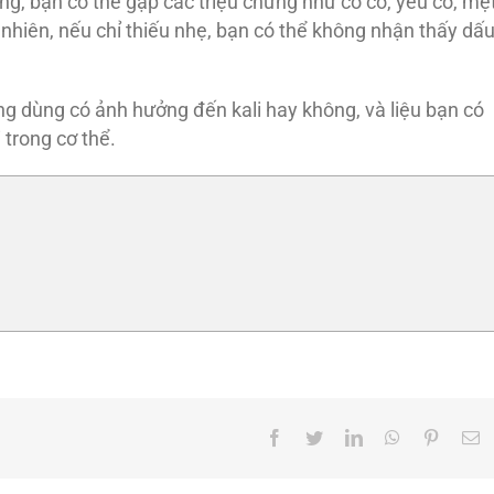
ng, bạn có thể gặp các triệu chứng như co cơ, yếu cơ, mệ
 nhiên, nếu chỉ thiếu nhẹ, bạn có thể không nhận thấy dấ
ng dùng có ảnh hưởng đến kali hay không, và liệu bạn có
trong cơ thể.
Facebook
Twitter
LinkedIn
WhatsApp
Pinteres
E