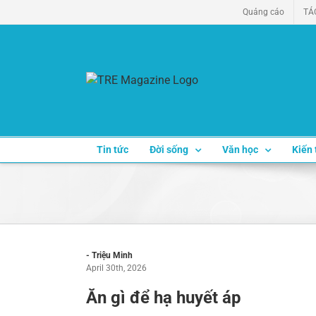
Skip
Quảng cáo
TÁ
to
content
Tin tức
Đời sống
Văn học
Kiến 
- Triệu Minh
April 30th, 2026
Ăn gì để hạ huyết áp