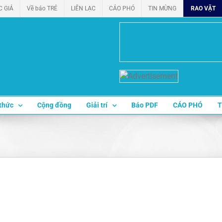
C GIẢ
Về báo TRẺ
LIÊN LẠC
CÁO PHÓ
TIN MỪNG
RAO VẶT
thức
Cộng đồng
Giải trí
Báo PDF
CÁO PHÓ
T