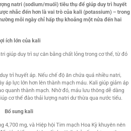
ượng natri (sodium/muối) tiêu thụ để giúp duy trì huyết
ược nhắc đến hơn là vai trò của kali (potassium) – trong
ên thường mỗi ngày chỉ hấp thụ khoảng một nửa đến hai
ợi ích lớn của kali
ri giúp duy trì sự cân bằng chất lỏng trong cơ thể, từ đó
duy trì huyết áp. Nếu chế độ ăn chứa quá nhiều natri,
ây áp lực lớn hơn lên thành mạch máu. Kali giúp giảm áp
bao quanh thành mạch. Nhờ đó, máu lưu thông dễ dàng
giúp cơ thể đào thải lượng natri dư thừa qua nước tiểu.
Bổ sung kali
ảng 4,700 mg, và Hiệp hội Tim mạch Hoa Kỳ khuyên nên