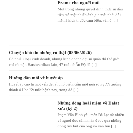
Frame cho người mới
Một trong những quyết định thực sự đầu
tiên mà một nhiếp ảnh gia mới phải đối
mặt là kích thước cảm biến, và nó [...]
Chuyện khó tin nhưng có thật (08/06/2026)
Có nhiều loại kinh doanh, nhưng kinh doanh đại sứ quán thì thế giới
chỉ có một. Harshvardhan Jain, 47 tuổi, ở Ấn Độ đã [...]
Hướng dẫn mới về huyết áp
Huyết áp cao là một vấn đề rất phổ biến. Gần một nửa số người trưởng
thành ở Hoa Kỳ mắc bệnh này, trong đó [...]
Những dòng hoài niệm về Dalat
xưa (kỳ 2)
Phạm Văn Bình yêu mến Đà Lạt rất nhiều
vì người đọc cảm nhận được qua những
dòng tùy bút của ông vô vàn lưu [...]