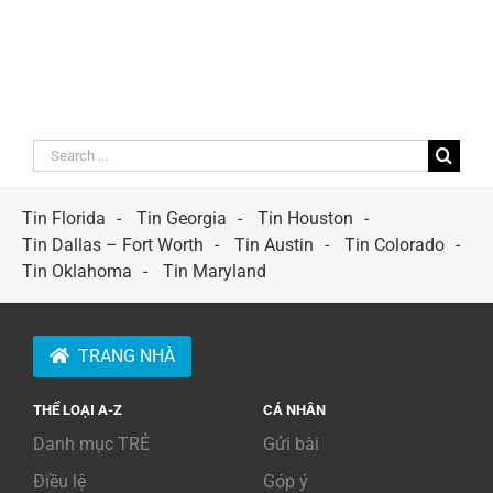
Search
for:
Tin Florida
Tin Georgia
Tin Houston
Tin Dallas – Fort Worth
Tin Austin
Tin Colorado
Tin Oklahoma
Tin Maryland
TRANG NHÀ
THỂ LOẠI A-Z
CÁ NHÂN
Danh mục TRẺ
Gửi bài
Điều lệ
Góp ý