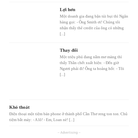
Lợi hơn
Một doanh gia đang bận túi bụi thì Ngân
hàng gọi: - Ông Smith ơi! Chúng tôi
nhận thấy thẻ credit của ông có những
[...]
Thay đổi
Một triệu phú đang nằm mơ màng thì
thấy Thần chết xuất hiện: - Đến giờ
Ngươi phải đi! Ông ta hoảng hốt: - Tôi
[...]
Khó thoát
Điện thoại một tiệm bán phone ở thành phố Cần Thơ reng ton ton. Chủ
tiệm bắt máy: - A lô! - Em, Loan nè! [...]