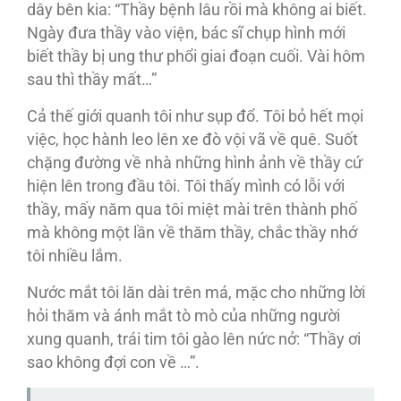
dây bên kia: “Thầy bệnh lâu rồi mà không ai biết.
Ngày đưa thầy vào viện, bác sĩ chụp hình mới
biết thầy bị ung thư phổi giai đoạn cuối. Vài hôm
sau thì thầy mất…”
Cả thế giới quanh tôi như sụp đổ. Tôi bỏ hết mọi
việc, học hành leo lên xe đò vội vã về quê. Suốt
chặng đường về nhà những hình ảnh về thầy cứ
hiện lên trong đầu tôi. Tôi thấy mình có lỗi với
thầy, mấy năm qua tôi miệt mài trên thành phố
mà không một lần về thăm thầy, chắc thầy nhớ
tôi nhiều lắm.
Nước mắt tôi lăn dài trên má, mặc cho những lời
hỏi thăm và ánh mắt tò mò của những người
xung quanh, trái tim tôi gào lên nức nở: “Thầy ơi
sao không đợi con về …”.