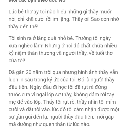
Mời các bạn theo dõi. NS
Lúc bé thơ ấy tôi nào hiểu những gì thầy muốn
nói, chỉ khẽ cười rồi im lặng. Thầy ơi! Sao con nhớ
thầy đến thế!
Tôi sinh ra ở làng quê nhỏ bé. Trường tôi ngày
xưa nghèo lắm! Nhưng ở nơi đó chất chứa nhiều
kỷ niệm thân thương về người thầy, về tuổi thơ
của tôi!
Đã gần 20 năm trôi qua nhưng hình ảnh thầy vẫn
luôn in sâu trong ký ức của tôi. Đó là người thầy
đầu tiên. Ngày đầu đi học tôi đã rụt rè đứng
trước cửa vì ngại lớp sợ thầy, không dám rời tay
mẹ để vào lớp. Thấy tôi rụt rè, thầy nhìn tôi mỉm
cười và dắt tôi vào, lúc đó tôi cảm nhận được một
sự gần gũi đến lạ, người thầy đầu tiên, mới gặp
mà dường như quen thân từ lúc nào.