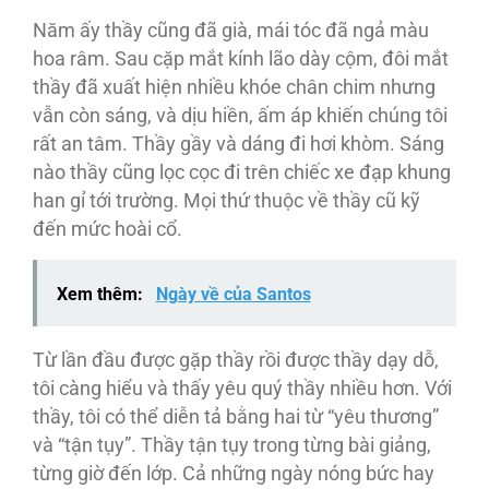
Năm ấy thầy cũng đã già, mái tóc đã ngả màu
hoa râm. Sau cặp mắt kính lão dày cộm, đôi mắt
thầy đã xuất hiện nhiều khóe chân chim nhưng
vẫn còn sáng, và dịu hiền, ấm áp khiến chúng tôi
rất an tâm. Thầy gầy và dáng đi hơi khòm. Sáng
nào thầy cũng lọc cọc đi trên chiếc xe đạp khung
han gỉ tới trường. Mọi thứ thuộc về thầy cũ kỹ
đến mức hoài cổ.
Xem thêm:
Ngày về của Santos
Từ lần đầu được gặp thầy rồi được thầy dạy dỗ,
tôi càng hiểu và thấy yêu quý thầy nhiều hơn. Với
thầy, tôi có thể diễn tả bằng hai từ “yêu thương”
và “tận tụy”. Thầy tận tụy trong từng bài giảng,
từng giờ đến lớp. Cả những ngày nóng bức hay