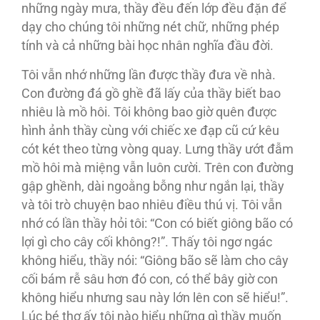
những ngày mưa, thầy đều đến lớp đều đặn để
dạy cho chúng tôi những nét chữ, những phép
tính và cả những bài học nhân nghĩa đầu đời.
Tôi vẫn nhớ những lần được thầy đưa về nhà.
Con đường đá gồ ghề đã lấy của thầy biết bao
nhiêu là mồ hôi. Tôi không bao giờ quên được
hình ảnh thầy cùng với chiếc xe đạp cũ cứ kêu
cót két theo từng vòng quay. Lưng thầy ướt đẫm
mồ hôi mà miệng vẫn luôn cười. Trên con đường
gập ghềnh, dài ngoằng bỗng như ngắn lại, thầy
và tôi trò chuyện bao nhiêu điều thú vị. Tôi vẫn
nhớ có lần thầy hỏi tôi: “Con có biết giông bão có
lợi gì cho cây cối không?!”. Thấy tôi ngơ ngác
không hiểu, thầy nói: “Giông bão sẽ làm cho cây
cối bám rễ sâu hơn đó con, có thể bây giờ con
không hiểu nhưng sau này lớn lên con sẽ hiểu!”.
Lúc bé thơ ấy tôi nào hiểu những gì thầy muốn