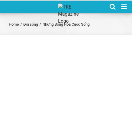
Skip
to
content
Home
/
Đời sống
/
Những Bông Hoa Cuộc Sống