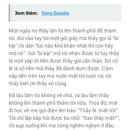
Xem thêm:
Sóng Danube
Một ngày nọ thầy lặn lội lên thành phố để thăm
tôi, dúi vào tay tôi một gói giấy mà thầy gọi là “bí
kíp” rồi dặn “lúc nào khó khăn nhất thì con hãy
mở ra!”. Gói “bí kíp” mà tôi nhận được từ tay thầy
là một xấp tờ tiền được thầy gói cẩn thận. Đó có
lẽ là số tiền mà thầy đã dành dụm được. Cầm
xấp tiền trên tay mà nước mắt tôi tuôn rơi, tôi
thấy biết ơn thầy vô cùng.
Đã lâu lắm tôi không về nhà, và lâu lắm thầy
không lên thành phố thăm tôi nữa. Trưa đó, mới
đi học về mẹ gọi điện lên báo: “Thầy N. mất rồi!”.
Tôi chỉ lắp bắp hỏi được ba chữ: “Sao thầy mất?”,
rồi sụp xuống khi mẹ cũng nghèn nghẹn ở đầu