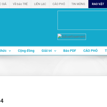
C GIẢ
Về báo TRẺ
LIÊN LẠC
CÁO PHÓ
TIN MỪNG
RAO VẶT
thức
Cộng đồng
Giải trí
Báo PDF
CÁO PHÓ
T
84