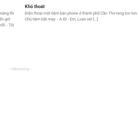
Khó thoát
màng thì
Điện thoại một tiệm bán phone ở thành phố Cần Thơ reng ton ton.
ến giờ
Chủ tiệm bắt máy: - A lô! - Em, Loan nè! [...]
ốt: - Tôi