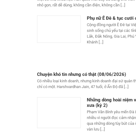
nhỏ gọn, rất dễ dùng, không cần điện, không cần [...]
Phụ nữ Ê Đê & tục cưới
Cộng đồng người Ê Đê tại Vi
sinh sống chủ yếu tại các tỉ
Lắk, Đắk Nông, Gia Lai, Phú
Khánh [...]
Chuyện khó tin nhưng có thật (08/06/2026)
Có nhiều loại kinh doanh, nhưng kinh doanh đại sứ quán thì
chỉ có một. Harshvardhan Jain, 47 tuổi, ở Ấn Độ đã [...]
Những dòng hoài niệm v
xưa (kỳ 2)
Phạm Văn Bình yêu mến Đà L
nhiều vì người đọc cảm nhậ
qua những dòng tùy bút của 
vàn lưu [...]