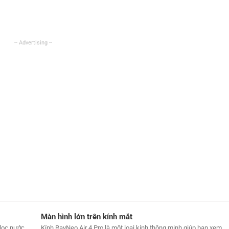
Màn hình lớn trên kính mắt
lọc nước
Kính RayNeo Air 4 Pro là một loại kính thông minh giúp bạn xem