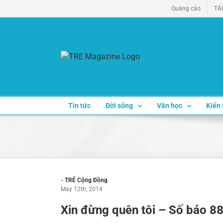
Skip
Quảng cáo
TÁ
to
content
Tin tức
Đời sống
Văn học
Kiến 
- TRẺ Cộng Đồng
May 12th, 2014
Xin đừng quên tôi – Số báo 8