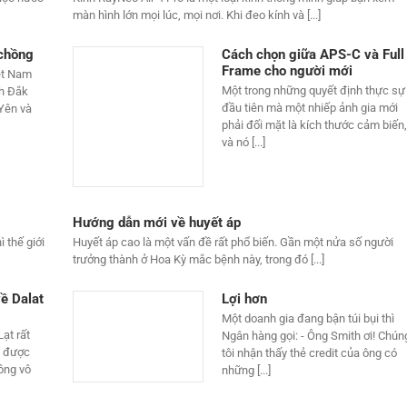
màn hình lớn mọi lúc, mọi nơi. Khi đeo kính và [...]
 chồng
Cách chọn giữa APS-C và Full
Frame cho người mới
ệt Nam
Một trong những quyết định thực sự
nh Đắk
đầu tiên mà một nhiếp ảnh gia mới
 Yên và
phải đối mặt là kích thước cảm biến,
và nó [...]
Hướng dẫn mới về huyết áp
 thế giới
Huyết áp cao là một vấn đề rất phổ biến. Gần một nửa số người
trưởng thành ở Hoa Kỳ mắc bệnh này, trong đó [...]
ề Dalat
Lợi hơn
Một doanh gia đang bận túi bụi thì
ạt rất
Ngân hàng gọi: - Ông Smith ơi! Chún
n được
tôi nhận thấy thẻ credit của ông có
ông vô
những [...]