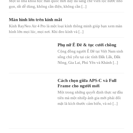
Một số nhà khoa học Hàn quốc mới đây đã sáng chế viên lọc nước nhỏ
gọn, rất dễ dùng, không cần điện, không cần [...]
Màn hình lớn trên kính mắt
Kính RayNeo Air 4 Pro là một loại kính thông minh giúp bạn xem màn
hình lớn mọi lúc, mọi nơi. Khi đeo kính và [...]
Phụ nữ Ê Đê & tục cưới chồng
Cộng đồng người Ê Đê tại Việt Nam sinh
sống chủ yếu tại các tỉnh Đắk Lắk, Đắk
Nông, Gia Lai, Phú Yên và Khánh [...]
Cách chọn giữa APS-C và Full
Frame cho người mới
Một trong những quyết định thực sự đầu
tiên mà một nhiếp ảnh gia mới phải đối
mặt là kích thước cảm biến, và nó [...]