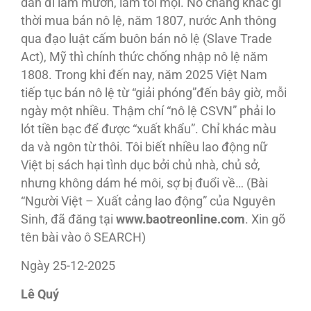
dân đi làm mướn, làm tôi mọi. Nó chẳng khác gì
thời mua bán nô lệ, năm 1807, nước Anh thông
qua đạo luật cấm buôn bán nô lệ (Slave Trade
Act), Mỹ thì chính thức chống nhập nô lệ năm
1808. Trong khi đến nay, năm 2025 Việt Nam
tiếp tục bán nô lệ từ “giải phóng”đến bây giờ, mỗi
ngày một nhiều. Thậm chí “nô lệ CSVN” phải lo
lót tiền bạc để được “xuất khẩu”. Chỉ khác màu
da và ngôn từ thôi. Tôi biết nhiều lao động nữ
Việt bị sách hại tình dục bởi chủ nhà, chủ sở,
nhưng không dám hé môi, sợ bị đuổi về… (Bài
“Người Việt – Xuất cảng lao động” của Nguyên
Sinh, đã đăng tại
www.baotreonline.com
. Xin gõ
tên bài vào ô SEARCH)
Ngày 25-12-2025
Lê Quý