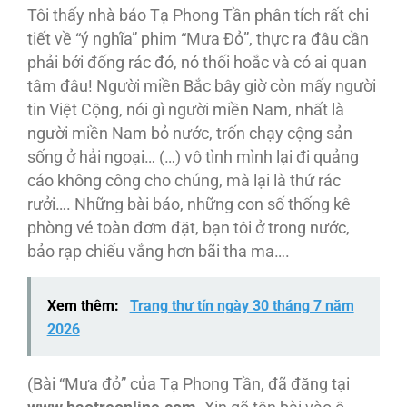
Tôi thấy nhà báo Tạ Phong Tần phân tích rất chi
tiết về “ý nghĩa” phim “Mưa Đỏ”, thực ra đâu cần
phải bới đống rác đó, nó thối hoắc và có ai quan
tâm đâu! Người miền Bắc bây giờ còn mấy người
tin Việt Cộng, nói gì người miền Nam, nhất là
người miền Nam bỏ nước, trốn chạy cộng sản
sống ở hải ngoại… (…) vô tình mình lại đi quảng
cáo không công cho chúng, mà lại là thứ rác
rưởi…. Những bài báo, những con số thống kê
phòng vé toàn đơm đặt, bạn tôi ở trong nước,
bảo rạp chiếu vắng hơn bãi tha ma….
Xem thêm:
Trang thư tín ngày 30 tháng 7 năm
2026
(Bài “Mưa đỏ” của Tạ Phong Tần, đã đăng tại