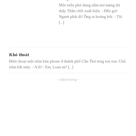
Một triệu phú đang nằm mơ màng thì
thấy Thần chết xuất hiện: - Đến giờ
Ngươi phải đi! Ông ta hoảng hốt: - Tôi
[...]
Khó thoát
Điện thoại một tiệm bán phone ở thành phố Cần Thơ reng ton ton. Chủ
tiệm bắt máy: - A lô! - Em, Loan nè! [...]