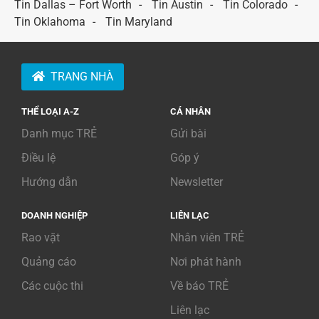
Tin Dallas – Fort Worth
Tin Austin
Tin Colorado
Tin Oklahoma
Tin Maryland
TRANG NHÀ
THỂ LOẠI A-Z
CÁ NHÂN
Danh mục TRẺ
Gửi bài
Điều lệ
Góp ý
Hướng dẫn
Newsletter
DOANH NGHIỆP
LIÊN LẠC
Rao vặt
Nhân viên TRẺ
Quảng cáo
Nơi phát hành
Các cuộc thi
Về báo TRẺ
Liên lạc