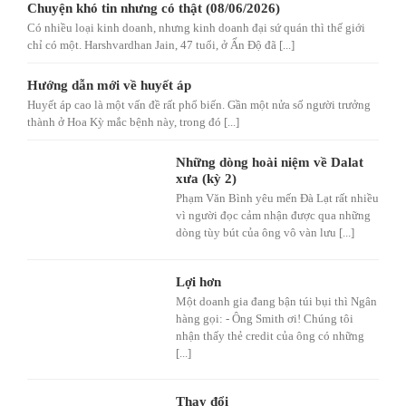
Chuyện khó tin nhưng có thật (08/06/2026)
Có nhiều loại kinh doanh, nhưng kinh doanh đại sứ quán thì thế giới
chỉ có một. Harshvardhan Jain, 47 tuổi, ở Ấn Độ đã [...]
Hướng dẫn mới về huyết áp
Huyết áp cao là một vấn đề rất phổ biến. Gần một nửa số người trưởng
thành ở Hoa Kỳ mắc bệnh này, trong đó [...]
Những dòng hoài niệm về Dalat
xưa (kỳ 2)
Phạm Văn Bình yêu mến Đà Lạt rất nhiều
vì người đọc cảm nhận được qua những
dòng tùy bút của ông vô vàn lưu [...]
Lợi hơn
Một doanh gia đang bận túi bụi thì Ngân
hàng gọi: - Ông Smith ơi! Chúng tôi
nhận thấy thẻ credit của ông có những
[...]
Thay đổi