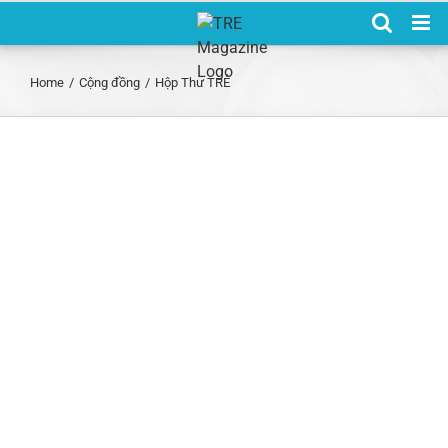
Skip
to
content
Home
/
Cộng đồng
/
Hộp Thư TRẺ