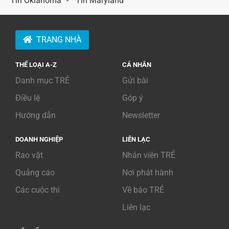
Tin Oklahoma
Tin Maryland
TRANG NHÀ
THỂ LOẠI A-Z
CÁ NHÂN
Danh mục TRẺ
Gửi bài
Điều lệ
Góp ý
Hướng dẫn
Newsletter
DOANH NGHIỆP
LIÊN LẠC
Rao vặt
Nhân viên TRẺ
Quảng cáo
Nơi phát hành
Các cuộc thi
Về báo TRẺ
Liên lạc