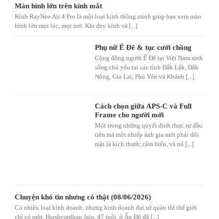
Màn hình lớn trên kính mắt
Kính RayNeo Air 4 Pro là một loại kính thông minh giúp bạn xem màn
hình lớn mọi lúc, mọi nơi. Khi đeo kính và [...]
Phụ nữ Ê Đê & tục cưới chồng
Cộng đồng người Ê Đê tại Việt Nam sinh
sống chủ yếu tại các tỉnh Đắk Lắk, Đắk
Nông, Gia Lai, Phú Yên và Khánh [...]
Cách chọn giữa APS-C và Full
Frame cho người mới
Một trong những quyết định thực sự đầu
tiên mà một nhiếp ảnh gia mới phải đối
mặt là kích thước cảm biến, và nó [...]
Chuyện khó tin nhưng có thật (08/06/2026)
Có nhiều loại kinh doanh, nhưng kinh doanh đại sứ quán thì thế giới
chỉ có một. Harshvardhan Jain, 47 tuổi, ở Ấn Độ đã [...]