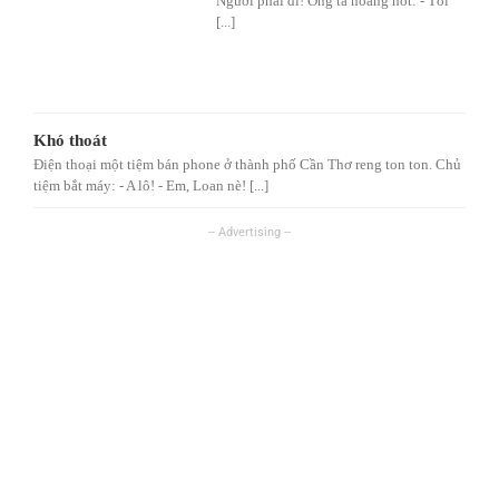
Ngươi phải đi! Ông ta hoảng hốt: - Tôi
[...]
Khó thoát
Điện thoại một tiệm bán phone ở thành phố Cần Thơ reng ton ton. Chủ
tiệm bắt máy: - A lô! - Em, Loan nè! [...]