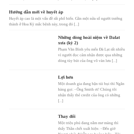
Hướng dẫn mới về huyết áp
Huyết áp cao là một vấn đề rất phổ biến. Gần một nửa số người trưởng
thành ở Hoa Kỳ mắc bệnh này, trong đó [...]
Những dòng hoài niệm về Dalat
xưa (kỳ 2)
Phạm Văn Bình yêu mến Đà Lạt rất nhiều
vì người đọc cảm nhận được qua những
dòng tùy bút của ông vô vàn lưu [...]
Lợi hơn
Một doanh gia đang bận túi bụi thì Ngân
hàng gọi: - Ông Smith ơi! Chúng tôi
nhận thấy thẻ credit của ông có những
[...]
Thay đổi
Một triệu phú đang nằm mơ màng thì
thấy Thần chết xuất hiện: - Đến giờ