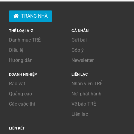
TRANG NHÀ
THỂ LOẠI A-Z
CÁ NHÂN
Danh mục TRẺ
Gửi bài
Điều lệ
Góp ý
Hướng dẫn
Newsletter
DOANH NGHIỆP
LIÊN LẠC
Rao vặt
Nhân viên TRẺ
Quảng cáo
Nơi phát hành
Các cuộc thi
Về báo TRẺ
Liên lạc
LIÊN KẾT