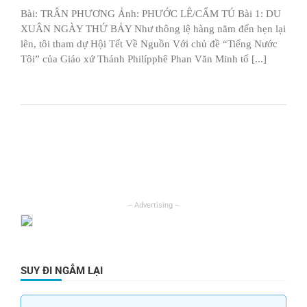
Bài: TRÂN PHƯƠNG Ảnh: PHƯỚC LÊ/CẨM TÚ Bài 1: DU
XUÂN NGÀY THỨ BẢY Như thông lệ hàng năm đến hẹn lại
lên, tôi tham dự Hội Tết Về Nguồn Với chủ đề “Tiếng Nước
Tôi” của Giáo xứ Thánh Philípphê Phan Văn Minh tổ [...]
SUY ĐI NGẪM LẠI